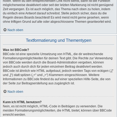
holen. Wenn du den entsprechenden Link nicht siehst, dann ist die Funktion
möglicherweise deaktiviert oder seit der letzten Markierung ist nicht genügend
Zeit vergangen. Es ist auch möglich, das Thema nach oben zu holen, indem
du einfach eine Antwort darauf schreibst. Stelle jedoch sicher, dass du die
Regeln dieses Boards beachtest! Es wird meist nicht gerne gesehen, wenn
ohne triftigen Grund auf alte oder abgeschlossene Themen geantwortet wird.
Nach oben
Textformatierung und Thementypen
Was ist BBCode?
BBCode ist eine spezielle Umsetzung von HTML, die dir weitreichende
Formatierungsmöglichkeiten für deinen Text gibt. Die Rechte zur Verwendung
von BBCode werden durch die Board-Administration vergeben, können
jedoch auch durch dich für jeden einzelnen Beitrag deaktiviert werden.
BBCode ist ähnlich wie HTML aufgebaut, jedoch werden Tags von eckigen („[“
und „]“) statt spitzen („<“ und „>“) Klammern eingeschlossen. Weitere
Informationen zu BBCode findest du auf einer speziellen Hilfe-Seite, die von
der Seite zur Beitragserstellung aus zugänglich ist.
Nach oben
Kann ich HTML benutzen?
Nein, es ist nicht möglich, HTML-Code in Beiträgen zu verwenden. Die
meisten Formatierungsmöglichkeiten, die HTML bietet, können über BBCode
erreicht werden.