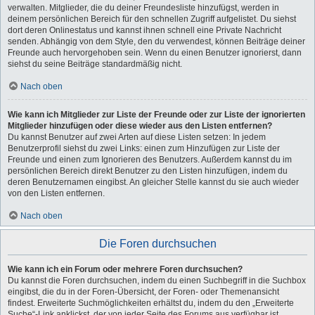
verwalten. Mitglieder, die du deiner Freundesliste hinzufügst, werden in
deinem persönlichen Bereich für den schnellen Zugriff aufgelistet. Du siehst
dort deren Onlinestatus und kannst ihnen schnell eine Private Nachricht
senden. Abhängig von dem Style, den du verwendest, können Beiträge deiner
Freunde auch hervorgehoben sein. Wenn du einen Benutzer ignorierst, dann
siehst du seine Beiträge standardmäßig nicht.
Nach oben
Wie kann ich Mitglieder zur Liste der Freunde oder zur Liste der ignorierten
Mitglieder hinzufügen oder diese wieder aus den Listen entfernen?
Du kannst Benutzer auf zwei Arten auf diese Listen setzen: In jedem
Benutzerprofil siehst du zwei Links: einen zum Hinzufügen zur Liste der
Freunde und einen zum Ignorieren des Benutzers. Außerdem kannst du im
persönlichen Bereich direkt Benutzer zu den Listen hinzufügen, indem du
deren Benutzernamen eingibst. An gleicher Stelle kannst du sie auch wieder
von den Listen entfernen.
Nach oben
Die Foren durchsuchen
Wie kann ich ein Forum oder mehrere Foren durchsuchen?
Du kannst die Foren durchsuchen, indem du einen Suchbegriff in die Suchbox
eingibst, die du in der Foren-Übersicht, der Foren- oder Themenansicht
findest. Erweiterte Suchmöglichkeiten erhältst du, indem du den „Erweiterte
Suche“-Link anklickst, der von jeder Seite des Forums aus verfügbar ist.