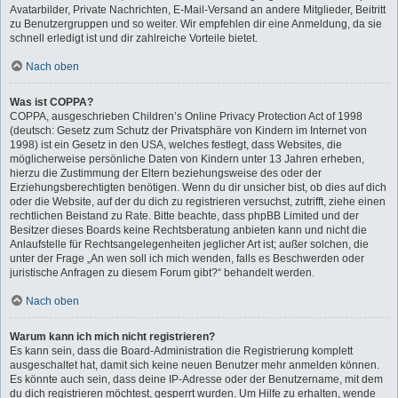
Avatarbilder, Private Nachrichten, E-Mail-Versand an andere Mitglieder, Beitritt
zu Benutzergruppen und so weiter. Wir empfehlen dir eine Anmeldung, da sie
schnell erledigt ist und dir zahlreiche Vorteile bietet.
Nach oben
Was ist COPPA?
COPPA, ausgeschrieben Children’s Online Privacy Protection Act of 1998
(deutsch: Gesetz zum Schutz der Privatsphäre von Kindern im Internet von
1998) ist ein Gesetz in den USA, welches festlegt, dass Websites, die
möglicherweise persönliche Daten von Kindern unter 13 Jahren erheben,
hierzu die Zustimmung der Eltern beziehungsweise des oder der
Erziehungsberechtigten benötigen. Wenn du dir unsicher bist, ob dies auf dich
oder die Website, auf der du dich zu registrieren versuchst, zutrifft, ziehe einen
rechtlichen Beistand zu Rate. Bitte beachte, dass phpBB Limited und der
Besitzer dieses Boards keine Rechtsberatung anbieten kann und nicht die
Anlaufstelle für Rechtsangelegenheiten jeglicher Art ist; außer solchen, die
unter der Frage „An wen soll ich mich wenden, falls es Beschwerden oder
juristische Anfragen zu diesem Forum gibt?“ behandelt werden.
Nach oben
Warum kann ich mich nicht registrieren?
Es kann sein, dass die Board-Administration die Registrierung komplett
ausgeschaltet hat, damit sich keine neuen Benutzer mehr anmelden können.
Es könnte auch sein, dass deine IP-Adresse oder der Benutzername, mit dem
du dich registrieren möchtest, gesperrt wurden. Um Hilfe zu erhalten, wende