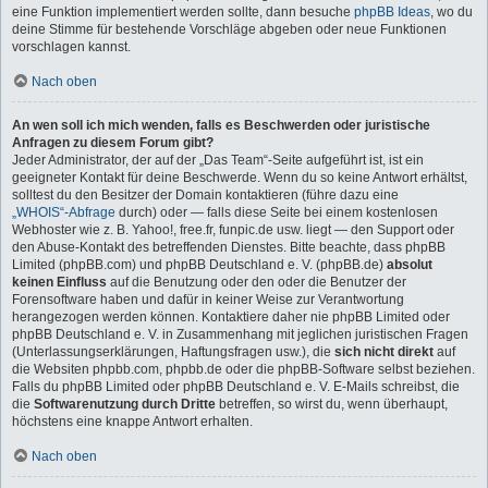
eine Funktion implementiert werden sollte, dann besuche
phpBB Ideas
, wo du
deine Stimme für bestehende Vorschläge abgeben oder neue Funktionen
vorschlagen kannst.
Nach oben
An wen soll ich mich wenden, falls es Beschwerden oder juristische
Anfragen zu diesem Forum gibt?
Jeder Administrator, der auf der „Das Team“-Seite aufgeführt ist, ist ein
geeigneter Kontakt für deine Beschwerde. Wenn du so keine Antwort erhältst,
solltest du den Besitzer der Domain kontaktieren (führe dazu eine
„WHOIS“-Abfrage
durch) oder — falls diese Seite bei einem kostenlosen
Webhoster wie z. B. Yahoo!, free.fr, funpic.de usw. liegt — den Support oder
den Abuse-Kontakt des betreffenden Dienstes. Bitte beachte, dass phpBB
Limited (phpBB.com) und phpBB Deutschland e. V. (phpBB.de)
absolut
keinen Einfluss
auf die Benutzung oder den oder die Benutzer der
Forensoftware haben und dafür in keiner Weise zur Verantwortung
herangezogen werden können. Kontaktiere daher nie phpBB Limited oder
phpBB Deutschland e. V. in Zusammenhang mit jeglichen juristischen Fragen
(Unterlassungserklärungen, Haftungsfragen usw.), die
sich nicht direkt
auf
die Websiten phpbb.com, phpbb.de oder die phpBB-Software selbst beziehen.
Falls du phpBB Limited oder phpBB Deutschland e. V. E-Mails schreibst, die
die
Softwarenutzung durch Dritte
betreffen, so wirst du, wenn überhaupt,
höchstens eine knappe Antwort erhalten.
Nach oben