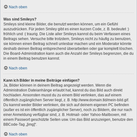
Nach oben
Was sind Smileys?
Smileys sind kleine Bilder, die benutzt werden können, um ein Gefühl
auszudrücken. Für jeden Smiley gibt es einen kurzen Code, z. B. bedeutet :)
fröhlich und :( traurig. Die Liste aller Smileys kannst du beim Verfassen eines
Beitrags sehen. Versuche bitte trotzdem, Smileys nicht zu häufig zu benutzen,
sie können einen Beitrag schnell unlesbar machen und ein Moderator könnte
deshalb deinen Beitrag entsprechend überarbeiten oder gar komplett löschen.
Die Board-Administration kann auch die Anzahl der Smileys begrenzen, die du
in einem Beitrag benutzen kannst.
Nach oben
Kann ich Bilder in meine Beiträge einfügen?
Ja, Bilder können in deinem Beitrag angezeigt werden. Wenn die
Administration Dateianhänge erlaubt hat, kannst du das Bild auch direkt
hochladen. Ansonsten musst du zu einem Bild verlinken, das auf einem
öffentlich zugänglichen Server liegt, z. B. http://www.domain.tld/mein-bild.gif.
Du kannst weder Bilder verlinken, die sich auf deinem eigenen PC befinden
(außer es ist ein öffentlich zugänglicher Server), noch zu Bildern, die nur nach
einer Anmeldung verfügbar sind, z. B. Hotmail- oder Yahoo-Mailboxen, mit
einem Passwort geschützte Seiten usw. Um das Bild anzuzeigen, benutze den
BBCode-Tag „[img]“.
Nach oben