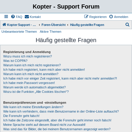
Kopter - Support Forum
FAQ
Kontakt
Registrieren
Anmelden
S
Kopter Support - von Anwendern für Anwender.
Foren-Übersicht
Häufig gestellte Fragen
Unbeantwortete Themen
Aktive Themen
u
Häufig gestellte Fragen
c
h
Registrierung und Anmeldung
e
Wozu muss ich mich registrieren?
Was ist COPPA?
Warum kann ich mich nicht registrieren?
Ich habe mich registriert, kann mich aber nicht anmelden!
Warum kann ich mich nicht anmelden?
Ich habe mich vor einiger Zeit registriert, kann mich aber nicht mehr anmelden?!
Ich habe mein Passwort vergessen!
Warum werde ich automatisch abgemeldet?
Wozu ist die Funktion „Alle Cookies löschen“?
Benutzerpräferenzen und -einstellungen
Wie kann ich meine Einstellungen ändern?
Wie kann ich verhindern, dass mein Benutzername in der Online-Liste auftaucht?
Die Forenuhr geht falsch!
Ich habe die Zeitzone eingestellt, aber die Forenuhr geht immer noch falsch!
Meine Sprache steht auf diesem Board nicht zur Auswahl!
Was sind das für Bilder, die bei meinem Benutzernamen angezeigt werden?