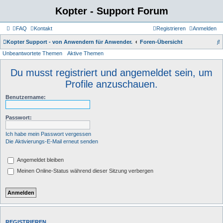
Kopter - Support Forum
FAQ
Kontakt
Registrieren
Anmelden
S
Kopter Support - von Anwendern für Anwender.
Foren-Übersicht
Unbeantwortete Themen
Aktive Themen
u
c
Du musst registriert und angemeldet sein, um
h
Profile anzuschauen.
e
Benutzername:
Passwort:
Ich habe mein Passwort vergessen
Die Aktivierungs-E-Mail erneut senden
Angemeldet bleiben
Meinen Online-Status während dieser Sitzung verbergen
REGISTRIEREN