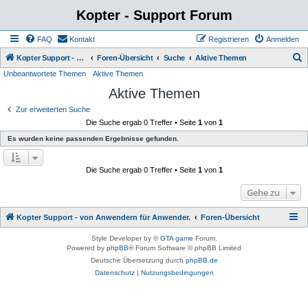
Kopter - Support Forum
FAQ
Kontakt
Registrieren
Anmelden
S
Kopter Support - von Anwendern für Anwender.
Foren-Übersicht
Suche
Aktive Themen
Unbeantwortete Themen
Aktive Themen
u
Aktive Themen
c
h
Zur erweiterten Suche
Die Suche ergab 0 Treffer • Seite
1
von
1
e
Es wurden keine passenden Ergebnisse gefunden.
Die Suche ergab 0 Treffer • Seite
1
von
1
Gehe zu
Kopter Support - von Anwendern für Anwender.
Foren-Übersicht
Style Developer by ©
GTA game
Forum.
Powered by
phpBB
® Forum Software © phpBB Limited
Deutsche Übersetzung durch
phpBB.de
Datenschutz
|
Nutzungsbedingungen