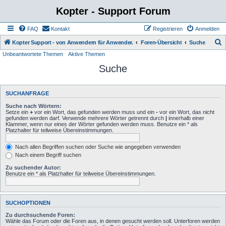
Kopter - Support Forum
FAQ
Kontakt
Registrieren
Anmelden
S
Kopter Support - von Anwendern für Anwender.
Foren-Übersicht
Suche
Unbeantwortete Themen
Aktive Themen
u
Suche
c
h
e
SUCHANFRAGE
Suche nach Wörtern:
Setze ein
+
vor ein Wort, das gefunden werden muss und ein
-
vor ein Wort, das nicht
gefunden werden darf. Verwende mehrere Wörter getrennt durch
|
innerhalb einer
Klammer, wenn nur eines der Wörter gefunden werden muss. Benutze ein * als
Platzhalter für teilweise Übereinstimmungen.
Nach allen Begriffen suchen oder Suche wie angegeben verwenden
Nach einem Begriff suchen
Zu suchender Autor:
Benutze ein * als Platzhalter für teilweise Übereinstimmungen.
SUCHOPTIONEN
Zu durchsuchende Foren:
Wähle das Forum oder die Foren aus, in denen gesucht werden soll. Unterforen werden