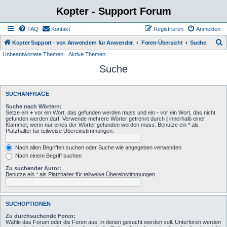
Kopter - Support Forum
FAQ
Kontakt
Registrieren
Anmelden
S
Kopter Support - von Anwendern für Anwender.
Foren-Übersicht
Suche
Unbeantwortete Themen
Aktive Themen
u
Suche
c
h
e
SUCHANFRAGE
Suche nach Wörtern:
Setze ein
+
vor ein Wort, das gefunden werden muss und ein
-
vor ein Wort, das nicht
gefunden werden darf. Verwende mehrere Wörter getrennt durch
|
innerhalb einer
Klammer, wenn nur eines der Wörter gefunden werden muss. Benutze ein * als
Platzhalter für teilweise Übereinstimmungen.
Nach allen Begriffen suchen oder Suche wie angegeben verwenden
Nach einem Begriff suchen
Zu suchender Autor:
Benutze ein * als Platzhalter für teilweise Übereinstimmungen.
SUCHOPTIONEN
Zu durchsuchende Foren:
Wähle das Forum oder die Foren aus, in denen gesucht werden soll. Unterforen werden