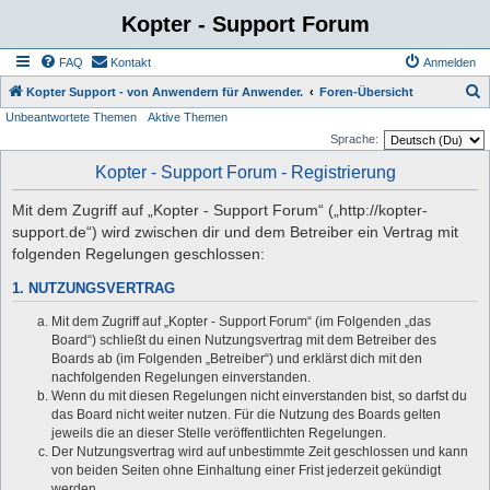
Kopter - Support Forum
FAQ
Kontakt
Anmelden
S
Kopter Support - von Anwendern für Anwender.
Foren-Übersicht
Unbeantwortete Themen
Aktive Themen
u
Sprache:
c
Kopter - Support Forum - Registrierung
h
e
Mit dem Zugriff auf „Kopter - Support Forum“ („http://kopter-
support.de“) wird zwischen dir und dem Betreiber ein Vertrag mit
folgenden Regelungen geschlossen:
1. NUTZUNGSVERTRAG
Mit dem Zugriff auf „Kopter - Support Forum“ (im Folgenden „das
Board“) schließt du einen Nutzungsvertrag mit dem Betreiber des
Boards ab (im Folgenden „Betreiber“) und erklärst dich mit den
nachfolgenden Regelungen einverstanden.
Wenn du mit diesen Regelungen nicht einverstanden bist, so darfst du
das Board nicht weiter nutzen. Für die Nutzung des Boards gelten
jeweils die an dieser Stelle veröffentlichten Regelungen.
Der Nutzungsvertrag wird auf unbestimmte Zeit geschlossen und kann
von beiden Seiten ohne Einhaltung einer Frist jederzeit gekündigt
werden.