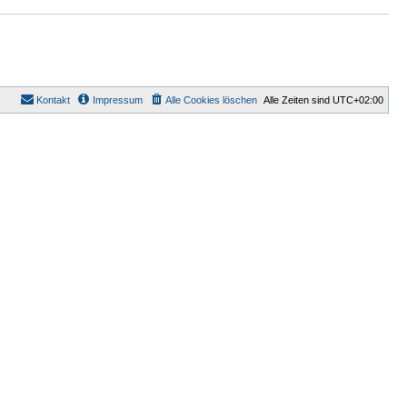
a
g
Kontakt
Impressum
Alle Cookies löschen
Alle Zeiten sind
UTC+02:00