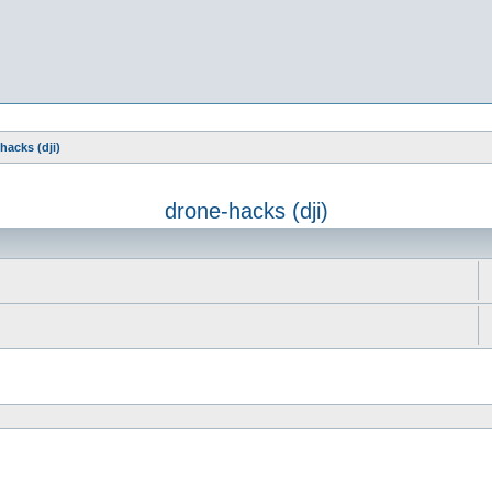
hacks (dji)
drone-hacks (dji)
e