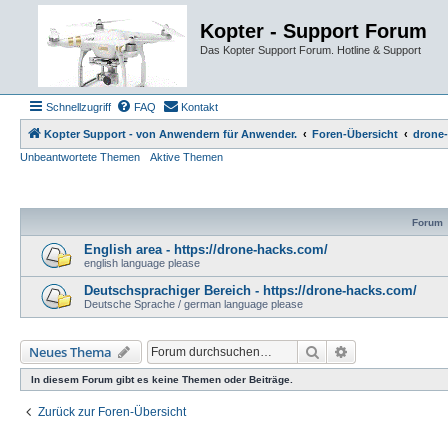
Kopter - Support Forum
Das Kopter Support Forum. Hotline & Support
Schnellzugriff
FAQ
Kontakt
Kopter Support - von Anwendern für Anwender.
Foren-Übersicht
drone-
Unbeantwortete Themen
Aktive Themen
Forum
English area - https://drone-hacks.com/
english language please
Deutschsprachiger Bereich - https://drone-hacks.com/
Deutsche Sprache / german language please
Suche
Erweiterte Such
Neues Thema
In diesem Forum gibt es keine Themen oder Beiträge.
Zurück zur Foren-Übersicht