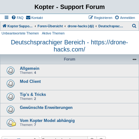
Kopter - Support Forum
FAQ
Kontakt
Registrieren
Anmelden
S
Kopter Support - von Anwendern für Anwender.
Foren-Übersicht
drone-hacks (dji)
Deutschsprachiger Bereich - https://drone-hacks.com/
Unbeantwortete Themen
Aktive Themen
u
Deutschsprachiger Bereich - https://drone-
c
hacks.com/
h
e
Forum
Allgemein
Themen:
4
Mod Client
Tip's & Tricks
Themen:
2
Gewünschte Erweiterungen
Vom Kopter Model abhängig
Themen:
7