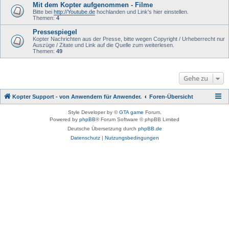
Mit dem Kopter aufgenommen - Filme
Bitte bei
http://Youtube.de
hochlanden und Link's hier einstellen.
Themen:
4
Pressespiegel
Kopter Nachrichten aus der Presse, bitte wegen Copyright / Urheberrecht nur
Auszüge / Zitate und Link auf die Quelle zum weiterlesen.
Themen:
49
Gehe zu
Kopter Support - von Anwendern für Anwender.
Foren-Übersicht
Style Developer by ©
GTA game
Forum.
Powered by
phpBB
® Forum Software © phpBB Limited
Deutsche Übersetzung durch
phpBB.de
Datenschutz
|
Nutzungsbedingungen