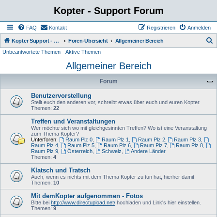
Kopter - Support Forum
FAQ
Kontakt
Registrieren
Anmelden
S
Kopter Support - von Anwendern für Anwender.
Foren-Übersicht
Allgemeiner Bereich
Unbeantwortete Themen
Aktive Themen
u
Allgemeiner Bereich
c
h
Forum
e
Benutzervorstellung
Stellt euch den anderen vor, schreibt etwas über euch und euren Kopter.
Themen:
22
Treffen und Veranstaltungen
Wer möchte sich wo mit gleichgesinnten Treffen? Wo ist eine Veranstaltung
zum Thema Kopter?
Unterforen:
Raum Plz 0
,
Raum Plz 1
,
Raum Plz 2
,
Raum Plz 3
,
Raum Plz 4
,
Raum Plz 5
,
Raum Plz 6
,
Raum Plz 7
,
Raum Plz 8
,
Raum Plz 9
,
Österreich
,
Schweiz
,
Andere Länder
Themen:
4
Klatsch und Tratsch
Auch, wenn es nichts mit dem Thema Kopter zu tun hat, hierher damit.
Themen:
10
Mit demKopter aufgenommen - Fotos
Bitte bei
http://www.directupload.net/
hochladen und Link's hier einstellen.
Themen:
9