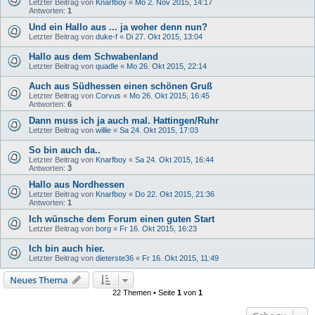
Letzter Beitrag von
Knarfboy
«
Mo 2. Nov 2015, 14:17
Antworten:
1
Und ein Hallo aus ... ja woher denn nun?
Letzter Beitrag von
duke-f
«
Di 27. Okt 2015, 13:04
Hallo aus dem Schwabenland
Letzter Beitrag von
quadle
«
Mo 26. Okt 2015, 22:14
Auch aus Südhessen einen schönen Gruß
Letzter Beitrag von
Corvus
«
Mo 26. Okt 2015, 16:45
Antworten:
6
Dann muss ich ja auch mal. Hattingen/Ruhr
Letzter Beitrag von
willie
«
Sa 24. Okt 2015, 17:03
So bin auch da..
Letzter Beitrag von
Knarfboy
«
Sa 24. Okt 2015, 16:44
Antworten:
3
Hallo aus Nordhessen
Letzter Beitrag von
Knarfboy
«
Do 22. Okt 2015, 21:36
Antworten:
1
Ich wünsche dem Forum einen guten Start
Letzter Beitrag von
borg
«
Fr 16. Okt 2015, 16:23
Ich bin auch hier.
Letzter Beitrag von
dieterste36
«
Fr 16. Okt 2015, 11:49
Neues Thema
22 Themen • Seite
1
von
1