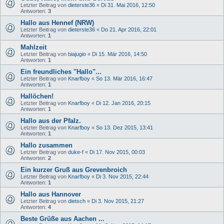
Letzter Beitrag von
dieterste36
«
Di 31. Mai 2016, 12:50
Antworten:
3
Hallo aus Hennef (NRW)
Letzter Beitrag von
dieterste36
«
Do 21. Apr 2016, 22:01
Antworten:
1
Mahlzeit
Letzter Beitrag von
biajugio
«
Di 15. Mär 2016, 14:50
Antworten:
1
Ein freundliches "Hallo"...
Letzter Beitrag von
Knarfboy
«
So 13. Mär 2016, 16:47
Antworten:
1
Hallöchen!
Letzter Beitrag von
Knarfboy
«
Di 12. Jan 2016, 20:15
Antworten:
1
Hallo aus der Pfalz.
Letzter Beitrag von
Knarfboy
«
So 13. Dez 2015, 13:41
Antworten:
1
Hallo zusammen
Letzter Beitrag von
duke-f
«
Di 17. Nov 2015, 00:03
Antworten:
2
Ein kurzer Gruß aus Grevenbroich
Letzter Beitrag von
Knarfboy
«
Di 3. Nov 2015, 22:44
Antworten:
1
Hallo aus Hannover
Letzter Beitrag von
dietsch
«
Di 3. Nov 2015, 21:27
Antworten:
4
Beste Grüße aus Aachen ...