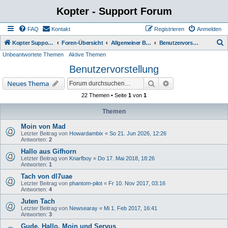
Kopter - Support Forum
FAQ
Kontakt
Registrieren
Anmelden
S
Kopter Support - von Anwendern für Anwender.
Foren-Übersicht
Allgemeiner Bereich
Benutzervorstellung
Unbeantwortete Themen
Aktive Themen
u
Benutzervorstellung
c
h
Suche
Erweiterte Suche
Neues Thema
e
22 Themen • Seite
1
von
1
Themen
Moin von Mad
Letzter Beitrag von
Howardambix
«
So 21. Jun 2026, 12:26
Antworten:
2
Hallo aus Gifhorn
Letzter Beitrag von
Knarfboy
«
Do 17. Mai 2018, 18:26
Antworten:
1
Tach von dl7uae
Letzter Beitrag von
phantom-pilot
«
Fr 10. Nov 2017, 03:16
Antworten:
4
Juten Tach
Letzter Beitrag von
Newsearay
«
Mi 1. Feb 2017, 16:41
Antworten:
3
Gude, Hallo, Moin und Servus