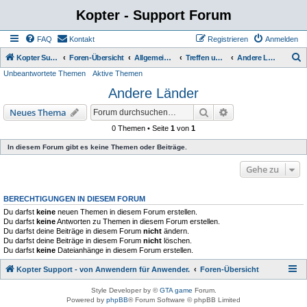
Kopter - Support Forum
FAQ
Kontakt
Registrieren
Anmelden
S
Kopter Support - von Anwendern für Anwender.
Foren-Übersicht
Allgemeiner Bereich
Treffen und Veranstaltungen
Andere Länder
Unbeantwortete Themen
Aktive Themen
u
Andere Länder
c
h
Suche
Erweiterte Suche
Neues Thema
e
0 Themen • Seite
1
von
1
In diesem Forum gibt es keine Themen oder Beiträge.
Gehe zu
BERECHTIGUNGEN IN DIESEM FORUM
Du darfst
keine
neuen Themen in diesem Forum erstellen.
Du darfst
keine
Antworten zu Themen in diesem Forum erstellen.
Du darfst deine Beiträge in diesem Forum
nicht
ändern.
Du darfst deine Beiträge in diesem Forum
nicht
löschen.
Du darfst
keine
Dateianhänge in diesem Forum erstellen.
Kopter Support - von Anwendern für Anwender.
Foren-Übersicht
Style Developer by ©
GTA game
Forum.
Powered by
phpBB
® Forum Software © phpBB Limited