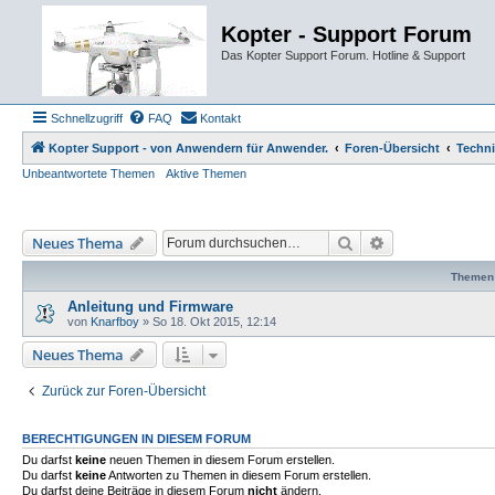
Kopter - Support Forum
Das Kopter Support Forum. Hotline & Support
Schnellzugriff
FAQ
Kontakt
Kopter Support - von Anwendern für Anwender.
Foren-Übersicht
Techn
Unbeantwortete Themen
Aktive Themen
Suche
Erweiterte Such
Neues Thema
Themen
Anleitung und Firmware
von
Knarfboy
»
So 18. Okt 2015, 12:14
Neues Thema
Zurück zur Foren-Übersicht
BERECHTIGUNGEN IN DIESEM FORUM
Du darfst
keine
neuen Themen in diesem Forum erstellen.
Du darfst
keine
Antworten zu Themen in diesem Forum erstellen.
Du darfst deine Beiträge in diesem Forum
nicht
ändern.