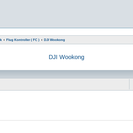
ik
Flug Kontroller ( FC )
DJI Wookong
DJI Wookong
e