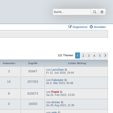
Suche
Erwei
Registrieren
Anmelden
1
2
3
4
5
Nä
121 Themen
Antworten
Zugriffe
Letzter Beitrag
von
LarryDam
3
65947
Fr 12. Jun 2026, 19:44
von
Fabstylez
14
207353
So 5. Mär 2023, 00:48
von
Frank
8
820073
Sa 26. Feb 2022, 23:55
von
dronaz
0
16003
So 29. Aug 2021, 11:38
von
geilo