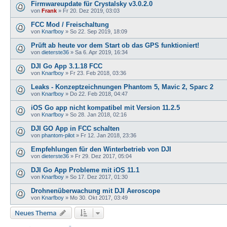
Firmwareupdate für Crystalsky v3.0.2.0
von
Frank
»
Fr 20. Dez 2019, 03:03
FCC Mod / Freischaltung
von
Knarfboy
»
So 22. Sep 2019, 18:09
Prüft ab heute vor dem Start ob das GPS funktioniert!
von
dieterste36
»
Sa 6. Apr 2019, 16:34
DJI Go App 3.1.18 FCC
von
Knarfboy
»
Fr 23. Feb 2018, 03:36
Leaks - Konzeptzeichnungen Phantom 5, Mavic 2, Sparc 2
von
Knarfboy
»
Do 22. Feb 2018, 04:47
iOS Go app nicht kompatibel mit Version 11.2.5
von
Knarfboy
»
So 28. Jan 2018, 02:16
DJI GO App in FCC schalten
von
phantom-pilot
»
Fr 12. Jan 2018, 23:36
Empfehlungen für den Winterbetrieb von DJI
von
dieterste36
»
Fr 29. Dez 2017, 05:04
DJI Go App Probleme mit iOS 11.1
von
Knarfboy
»
So 17. Dez 2017, 01:30
Drohnenüberwachung mit DJI Aeroscope
von
Knarfboy
»
Mo 30. Okt 2017, 03:49
Neues Thema