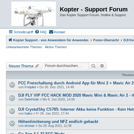
Kopter - Support Forum
Das Kopter Support Forum. Hotline & Support
Schnellzugriff
FAQ
Kontakt
Kopter Support - von Anwendern für Anwender.
Foren-Übersicht
DJI Ko
Unbeantwortete Themen
Aktive Themen
Suche
Erweiterte Such
Neues Thema
Themen
FCC Freischaltung durch Android App für Mini 2 + Mavic Air 2
von
Freipilot
»
Do 30. Dez 2021, 14:48
DJI FLY VIP FCC HACK MOD 2020 Mavic Mini & Mavic Air 2 - 
von
DeinHode
»
Mo 8. Jun 2020, 14:06
DJI CrystalSky CS785: Interner Akku keine Funktion - Kein Ho
von
haiko
»
Fr 28. Jan 2022, 17:44
Höhenlimitierung und NFZ endlich gehackt
von
dronaz
»
So 29. Aug 2021, 11:38
Go App 4.1.22 FCC Mode.