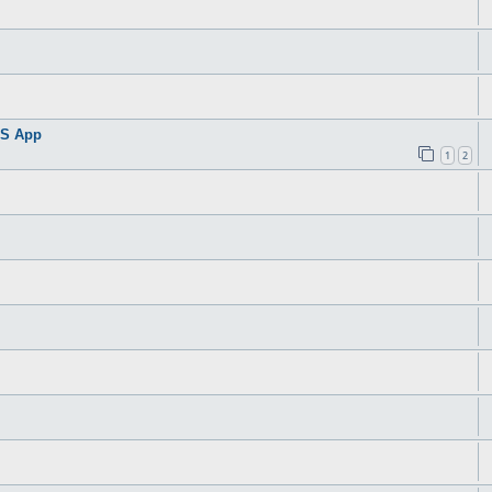
OS App
1
2