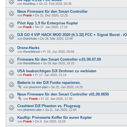
von
Knarfboy
»
Do 22. Feb 2018, 03:36
Neue Firmware für den Smart Controller
von
Frank
»
Do 31. Dez 2020, 12:25
Pilot App 1.9 für Enterprise Kopter
von
Frank
»
Mo 27. Jan 2020, 17:32
DJI GO 4 VIP HACK MOD 2020 (4.3.32) FCC + Signal Boost - i
von
DeinHode
»
Do 26. Mär 2020, 13:49
Drone-Hacks
von
ReneWiesel
»
Fr 19. Jun 2020, 00:56
Firmware für den Smart Controller v.01.00.07.00
von
ReneWiesel
»
So 26. Apr 2020, 16:15
USA beabsichtigen DJI Drohnen zu verbieten
von
Frank
»
Fr 17. Jan 2020, 21:14
Batterie in der DJI Funke reparieren.
von
phantom-pilot
»
Sa 25. Jan 2020, 14:25
Neue Firmware für den Smart Controller v01.00.0650
von
Frank
»
Fr 10. Jan 2020, 17:45
Crashtest DJI Phanton vs. Flugzeug
von
phantom-pilot
»
Sa 11. Jan 2020, 12:04
Kauftip: Preiswerte Koffer für euren Kopter
von
Frank
»
Do 9. Jan 2020, 10:18