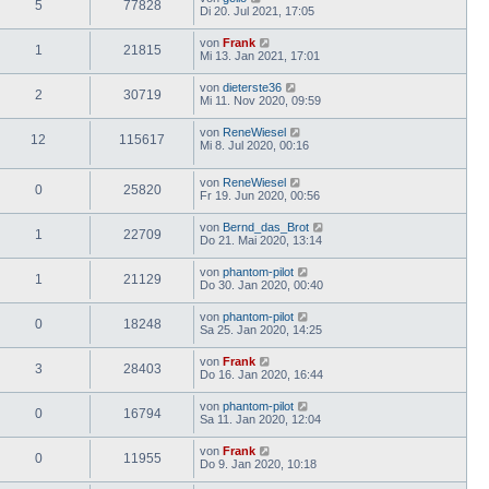
5
77828
Di 20. Jul 2021, 17:05
von
Frank
1
21815
Mi 13. Jan 2021, 17:01
von
dieterste36
2
30719
Mi 11. Nov 2020, 09:59
von
ReneWiesel
12
115617
Mi 8. Jul 2020, 00:16
von
ReneWiesel
0
25820
Fr 19. Jun 2020, 00:56
von
Bernd_das_Brot
1
22709
Do 21. Mai 2020, 13:14
von
phantom-pilot
1
21129
Do 30. Jan 2020, 00:40
von
phantom-pilot
0
18248
Sa 25. Jan 2020, 14:25
von
Frank
3
28403
Do 16. Jan 2020, 16:44
von
phantom-pilot
0
16794
Sa 11. Jan 2020, 12:04
von
Frank
0
11955
Do 9. Jan 2020, 10:18