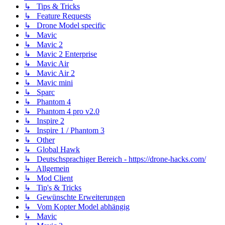
↳ Tips & Tricks
↳ Feature Requests
↳ Drone Model specific
↳ Mavic
↳ Mavic 2
↳ Mavic 2 Enterprise
↳ Mavic Air
↳ Mavic Air 2
↳ Mavic mini
↳ Sparc
↳ Phantom 4
↳ Phantom 4 pro v2.0
↳ Inspire 2
↳ Inspire 1 / Phantom 3
↳ Other
↳ Global Hawk
↳ Deutschsprachiger Bereich - https://drone-hacks.com/
↳ Allgemein
↳ Mod Client
↳ Tip's & Tricks
↳ Gewünschte Erweiterungen
↳ Vom Kopter Model abhängig
↳ Mavic