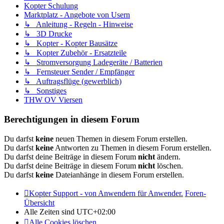
Kopter Schulung
Marktplatz - Angebote von Usern
↳ Anleitung - Regeln - Hinweise
↳ 3D Drucke
↳ Kopter - Kopter Bausätze
↳ Kopter Zubehör - Ersatzteile
↳ Stromversorgung Ladegeräte / Batterien
↳ Fernsteuer Sender / Empfänger
↳ Auftragsflüge (gewerblich)
↳ Sonstiges
THW OV Viersen
Berechtigungen in diesem Forum
Du darfst
keine
neuen Themen in diesem Forum erstellen.
Du darfst
keine
Antworten zu Themen in diesem Forum erstellen.
Du darfst deine Beiträge in diesem Forum
nicht
ändern.
Du darfst deine Beiträge in diesem Forum
nicht
löschen.
Du darfst
keine
Dateianhänge in diesem Forum erstellen.
Kopter Support - von Anwendern für Anwender.
Foren-
Übersicht
Alle Zeiten sind
UTC+02:00
Alle Cookies löschen