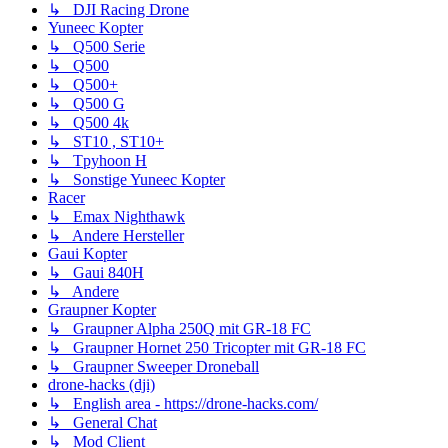
↳ DJI Racing Drone
Yuneec Kopter
↳ Q500 Serie
↳ Q500
↳ Q500+
↳ Q500 G
↳ Q500 4k
↳ ST10 , ST10+
↳ Tpyhoon H
↳ Sonstige Yuneec Kopter
Racer
↳ Emax Nighthawk
↳ Andere Hersteller
Gaui Kopter
↳ Gaui 840H
↳ Andere
Graupner Kopter
↳ Graupner Alpha 250Q mit GR-18 FC
↳ Graupner Hornet 250 Tricopter mit GR-18 FC
↳ Graupner Sweeper Droneball
drone-hacks (dji)
↳ English area - https://drone-hacks.com/
↳ General Chat
↳ Mod Client