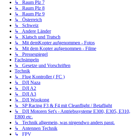
↳ Raum Plz 7
↳ Raum Plz 8
↳ Raum Plz 9
↳ Österreich
↳ Schweiz
↳ Andere Länder
↳ Klatsch und Tratsch
↳ Mit demKopter aufgenommen - Fotos
↳ Mit dem Kopter aufgenommen - Filme
↳ Pressespiegel
Fachsimpeln
↳ Gesetze und Vorschriften
Technik
↳ Flug Kontroller ( FC )
↳ DJI Naza
↳ DJI A2
↳ DJI A3
↳ DJI Wookong
↳ SP Racing F3 & F4 mit Cleanflight / Betaflight
↳ DJI Motoren Set's - Antriebssysteme E300, E305, E310,
E800 etc.
↳ Technik allgemein, was nirgendwo anders passt.
↳ Antennen Technik
↳ FPV