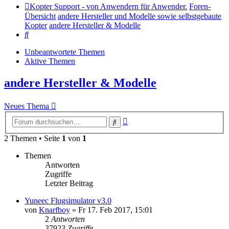
Kopter Support - von Anwendern für Anwender.
Foren-
Übersicht
andere Hersteller und Modelle sowie selbstgebaute
Kopter
andere Hersteller & Modelle
Suche
Unbeantwortete Themen
Aktive Themen
andere Hersteller & Modelle
Neues Thema
Erweiterte
Suche
Suche
2 Themen • Seite
1
von
1
Themen
Antworten
Zugriffe
Letzter Beitrag
Yuneec Flugsimulator v3.0
von
Knarfboy
»
Fr 17. Feb 2017, 15:01
2
Antworten
37923
Zugriffe