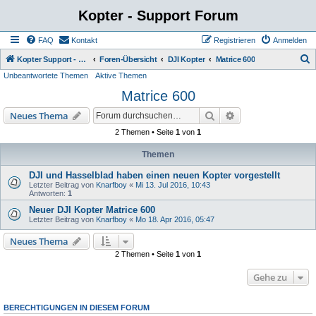
Kopter - Support Forum
FAQ
Kontakt
Registrieren
Anmelden
S
Kopter Support - von Anwendern für Anwender.
Foren-Übersicht
DJI Kopter
Matrice 600
Unbeantwortete Themen
Aktive Themen
u
Matrice 600
c
h
Suche
Erweiterte Suche
Neues Thema
e
2 Themen • Seite
1
von
1
Themen
DJI und Hasselblad haben einen neuen Kopter vorgestellt
Letzter Beitrag von
Knarfboy
«
Mi 13. Jul 2016, 10:43
Antworten:
1
Neuer DJI Kopter Matrice 600
Letzter Beitrag von
Knarfboy
«
Mo 18. Apr 2016, 05:47
Neues Thema
2 Themen • Seite
1
von
1
Gehe zu
BERECHTIGUNGEN IN DIESEM FORUM