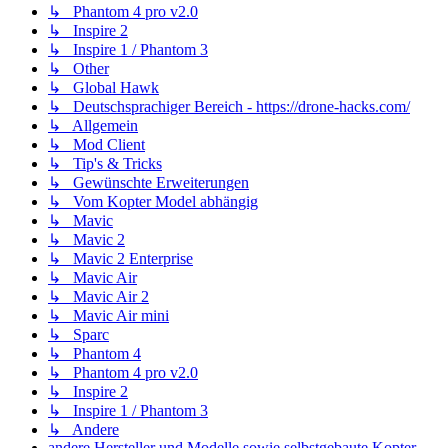
↳ Phantom 4 pro v2.0
↳ Inspire 2
↳ Inspire 1 / Phantom 3
↳ Other
↳ Global Hawk
↳ Deutschsprachiger Bereich - https://drone-hacks.com/
↳ Allgemein
↳ Mod Client
↳ Tip's & Tricks
↳ Gewünschte Erweiterungen
↳ Vom Kopter Model abhängig
↳ Mavic
↳ Mavic 2
↳ Mavic 2 Enterprise
↳ Mavic Air
↳ Mavic Air 2
↳ Mavic Air mini
↳ Sparc
↳ Phantom 4
↳ Phantom 4 pro v2.0
↳ Inspire 2
↳ Inspire 1 / Phantom 3
↳ Andere
andere Hersteller und Modelle sowie selbstgebaute Kopter