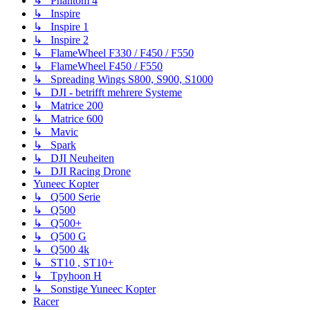
↳ Phantom 4
↳ Inspire
↳ Inspire 1
↳ Inspire 2
↳ FlameWheel F330 / F450 / F550
↳ FlameWheel F450 / F550
↳ Spreading Wings S800, S900, S1000
↳ DJI - betrifft mehrere Systeme
↳ Matrice 200
↳ Matrice 600
↳ Mavic
↳ Spark
↳ DJI Neuheiten
↳ DJI Racing Drone
Yuneec Kopter
↳ Q500 Serie
↳ Q500
↳ Q500+
↳ Q500 G
↳ Q500 4k
↳ ST10 , ST10+
↳ Tpyhoon H
↳ Sonstige Yuneec Kopter
Racer