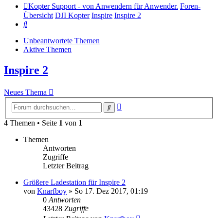
Kopter Support - von Anwendern für Anwender.
Foren-
Übersicht
DJI Kopter
Inspire
Inspire 2
Suche
Unbeantwortete Themen
Aktive Themen
Inspire 2
Neues Thema
Erweiterte
Suche
Suche
4 Themen • Seite
1
von
1
Themen
Antworten
Zugriffe
Letzter Beitrag
Größere Ladestation für Inspire 2
von
Knarfboy
»
So 17. Dez 2017, 01:19
0
Antworten
43428
Zugriffe