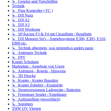
↳ Gesetze und Vorschriften
Technik
↳ Flug Kontroller ( FC )
↳ DJI Naza
↳ DJI A2
↳ DJI A3
↳ DJI Wookong
↳ SP Racing F3 & F4 mit Cleanflight / Betaflight
↳ DJI Motoren Set's - Antriebssysteme E300, E305, E310,
E800 etc.
↳ Technik allgemein, was nirgendwo anders passt.
↳ Antennen Technik
↳ FPV
Kopter Schulung
Marktplatz - Angebote von Usern
↳ Anleitung - Regeln - Hinweise
↳ 3D Drucke
↳ Kopter - Kopter Bausätze
↳ Kopter Zubehör - Ersatzteile
↳ Stromversorgung Ladegeräte / Batterien
↳ Fernsteuer Sender / Empfänger
↳ Auftragsflüge (gewerblich)
↳ Sonstiges
THW OV Viersen