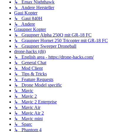
↳ Emax Nighthawk
↳ Andere Hersteller
Gaui Kopter
↳ Gaui 840H
↳ Andere
Graupner Kopter
↳ Graupner Alpha 250Q mit GR-18 FC
↳ Graupner Hornet 250 Tricopter mit GR-18 FC
↳ Graupner Sweeper Droneball
drone-hacks (dji)
↳ English area - https://drone-hacks.com/
↳ General Chat
↳ Mod Client
↳ Tips & Tricks
↳ Feature Requests
↳ Drone Model specific
↳ Mavic
↳ Mavic 2
↳ Mavic 2 Enterprise
↳ Mavic Air
↳ Mavic Air 2
↳ Mavic mini
↳ Sparc
↳ Phantom 4