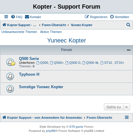
Kopter - Support Forum
FAQ
Kontakt
Registrieren
Anmelden
S
Kopter Support - von Anwendern für Anwender.
Foren-Übersicht
Yuneec Kopter
Unbeantwortete Themen
Aktive Themen
u
Yuneec Kopter
c
h
Forum
e
Q500 Serie
Unterforen:
Q500
,
Q500+
,
Q500 G
,
Q500 4k
,
ST10 , ST10+
Themen:
6
Tpyhoon H
Sonstige Yuneec Kopter
Gehe zu
Kopter Support - von Anwendern für Anwender.
Foren-Übersicht
Style Developer by ©
GTA game
Forum.
Powered by
phpBB
® Forum Software © phpBB Limited