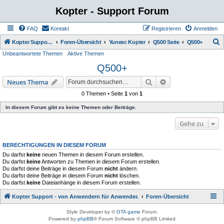
Kopter - Support Forum
FAQ
Kontakt
Registrieren
Anmelden
S
Kopter Support - von Anwendern für Anwender.
Foren-Übersicht
Yuneec Kopter
Q500 Serie
Q500+
Unbeantwortete Themen
Aktive Themen
u
Q500+
c
h
Suche
Erweiterte Suche
Neues Thema
e
0 Themen • Seite
1
von
1
In diesem Forum gibt es keine Themen oder Beiträge.
Gehe zu
BERECHTIGUNGEN IN DIESEM FORUM
Du darfst
keine
neuen Themen in diesem Forum erstellen.
Du darfst
keine
Antworten zu Themen in diesem Forum erstellen.
Du darfst deine Beiträge in diesem Forum
nicht
ändern.
Du darfst deine Beiträge in diesem Forum
nicht
löschen.
Du darfst
keine
Dateianhänge in diesem Forum erstellen.
Kopter Support - von Anwendern für Anwender.
Foren-Übersicht
Style Developer by ©
GTA game
Forum.
Powered by
phpBB
® Forum Software © phpBB Limited