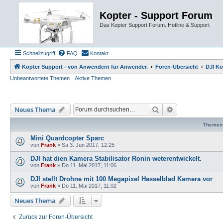
Kopter - Support Forum
Das Kopter Support Forum. Hotline & Support
Schnellzugriff
FAQ
Kontakt
Kopter Support - von Anwendern für Anwender.
Foren-Übersicht
DJI Ko
Unbeantwortete Themen
Aktive Themen
Suche
Erweiterte Such
Neues Thema
Themen
Mini Quardcopter Sparc
von
Frank
»
Sa 3. Jun 2017, 12:25
DJI hat dien Kamera Stabilisator Ronin weterentwickelt.
von
Frank
»
Do 11. Mai 2017, 11:06
DJI stellt Drohne mit 100 Megapixel Hasselblad Kamera vor
von
Frank
»
Do 11. Mai 2017, 11:02
Neues Thema
Zurück zur Foren-Übersicht