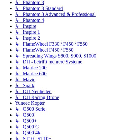
↳ Phantom 3
↳ Phantom 3 Standard
↳ Phantom 3 Advanced & Professional
↳ Phantom 4
↳ Inspire
↳ Inspire 1
↳ Inspire 2
↳ FlameWheel F330 / F450 / F550
↳ FlameWheel F450 / F550
↳ Spreading Wings S800, S900, S1000
↳ DJI - betrifft mehrere Systeme
↳ Matrice 200
↳ Matrice 600
↳ Mavic
↳ Spark
↳ DJI Neuheiten
↳ DJI Racing Drone
Yuneec Kopter
↳ Q500 Serie
↳ Q500
↳ Q500+
↳ Q500 G
↳ Q500 4k
↳ ST10 , ST10+