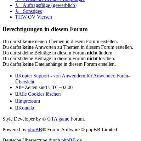
↳ Auftragsflüge (gewerblich)
↳ Sonstiges
THW OV Viersen
Berechtigungen in diesem Forum
Du darfst
keine
neuen Themen in diesem Forum erstellen.
Du darfst
keine
Antworten zu Themen in diesem Forum erstellen.
Du darfst deine Beiträge in diesem Forum
nicht
ändern.
Du darfst deine Beiträge in diesem Forum
nicht
löschen.
Du darfst
keine
Dateianhänge in diesem Forum erstellen.
Kopter Support - von Anwendern für Anwender.
Foren-
Übersicht
Alle Zeiten sind
UTC+02:00
Alle Cookies löschen
Impressum
Kontakt
Style Developer by ©
GTA game
Forum.
Powered by
phpBB
® Forum Software © phpBB Limited
Deutsche Übersetzung durch
phpBB.de