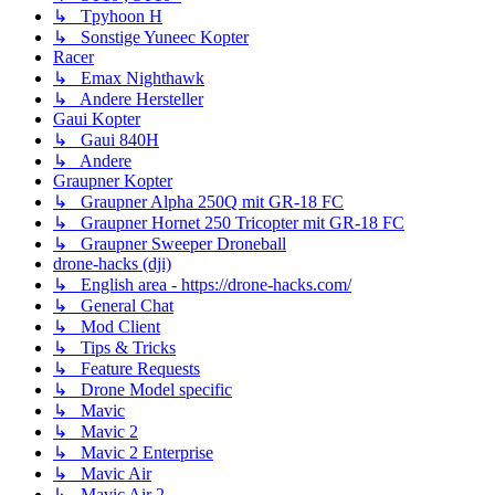
↳ Tpyhoon H
↳ Sonstige Yuneec Kopter
Racer
↳ Emax Nighthawk
↳ Andere Hersteller
Gaui Kopter
↳ Gaui 840H
↳ Andere
Graupner Kopter
↳ Graupner Alpha 250Q mit GR-18 FC
↳ Graupner Hornet 250 Tricopter mit GR-18 FC
↳ Graupner Sweeper Droneball
drone-hacks (dji)
↳ English area - https://drone-hacks.com/
↳ General Chat
↳ Mod Client
↳ Tips & Tricks
↳ Feature Requests
↳ Drone Model specific
↳ Mavic
↳ Mavic 2
↳ Mavic 2 Enterprise
↳ Mavic Air
↳ Mavic Air 2