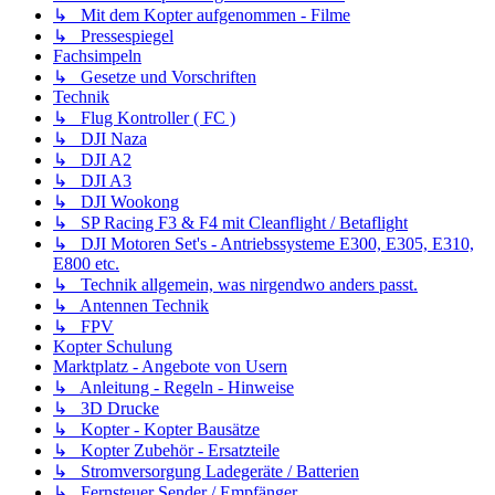
↳ Mit dem Kopter aufgenommen - Filme
↳ Pressespiegel
Fachsimpeln
↳ Gesetze und Vorschriften
Technik
↳ Flug Kontroller ( FC )
↳ DJI Naza
↳ DJI A2
↳ DJI A3
↳ DJI Wookong
↳ SP Racing F3 & F4 mit Cleanflight / Betaflight
↳ DJI Motoren Set's - Antriebssysteme E300, E305, E310,
E800 etc.
↳ Technik allgemein, was nirgendwo anders passt.
↳ Antennen Technik
↳ FPV
Kopter Schulung
Marktplatz - Angebote von Usern
↳ Anleitung - Regeln - Hinweise
↳ 3D Drucke
↳ Kopter - Kopter Bausätze
↳ Kopter Zubehör - Ersatzteile
↳ Stromversorgung Ladegeräte / Batterien
↳ Fernsteuer Sender / Empfänger