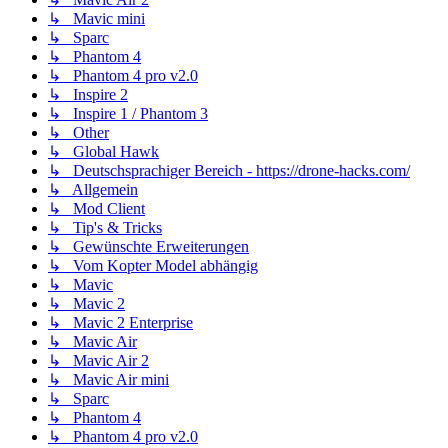
↳ Mavic mini
↳ Sparc
↳ Phantom 4
↳ Phantom 4 pro v2.0
↳ Inspire 2
↳ Inspire 1 / Phantom 3
↳ Other
↳ Global Hawk
↳ Deutschsprachiger Bereich - https://drone-hacks.com/
↳ Allgemein
↳ Mod Client
↳ Tip's & Tricks
↳ Gewünschte Erweiterungen
↳ Vom Kopter Model abhängig
↳ Mavic
↳ Mavic 2
↳ Mavic 2 Enterprise
↳ Mavic Air
↳ Mavic Air 2
↳ Mavic Air mini
↳ Sparc
↳ Phantom 4
↳ Phantom 4 pro v2.0