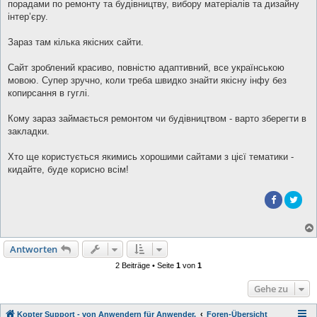
порадами по ремонту та будівництву, вибору матеріалів та дизайну
інтер’єру.
Зараз там кілька якісних сайти.
Сайт зроблений красиво, повністю адаптивний, все українською
мовою. Супер зручно, коли треба швидко знайти якісну інфу без
копирсання в гуглі.
Кому зараз займається ремонтом чи будівництвом - варто зберегти в
закладки.
Хто ще користується якимись хорошими сайтами з цієї тематики -
кидайте, буде корисно всім!
Antworten
2 Beiträge • Seite
1
von
1
Gehe zu
Kopter Support - von Anwendern für Anwender.
Foren-Übersicht