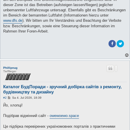
dieser Zone ist das Betreiben (aufsteigen lassen/fliegen) jeglicher
unbemannter Luftfahrzeuge untersagt. Ebenfalls gibt es Beschränkungen
im Bereich der bemannten Luftfahrt (Informationen hierzu unter
www.dfs.de
). Wir bitten um Ihr Verständnis und Beachtung der Verbote
bzw. Beschränkungen, sowie eine Steuerung dieser Information im
Rahmen Ihrer Foren-Arbeit.
Phillipnug
Tiefflieger
Каталог БудПоради - зручний добірка сайтів з ремонту,
будівництву та дизайну
B
#2
Sa 4. Jul 2026, 18:39
e
i
Йо, хлопці!
t
r
a
Подібрав відмінний сайт -
owewoewo.space
g
Це підбірка перевірених україномовних порталів з практичними