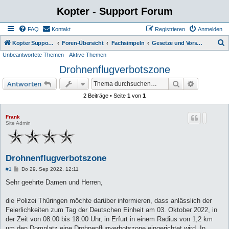
Kopter - Support Forum
FAQ
Kontakt
Registrieren
Anmelden
S
Kopter Support - von Anwendern für Anwender.
Foren-Übersicht
Fachsimpeln
Gesetze und Vorschriften
Unbeantwortete Themen
Aktive Themen
u
Drohnenflugverbotszone
c
h
Suche
Erweiterte
Antworten
e
2 Beiträge • Seite
1
von
1
Frank
Site Admin
Drohnenflugverbotszone
B
#1
Do 29. Sep 2022, 12:11
e
i
Sehr geehrte Damen und Herren,
t
r
a
die Polizei Thüringen möchte darüber informieren, dass anlässlich der
g
Feierlichkeiten zum Tag der Deutschen Einheit am 03. Oktober 2022, in
der Zeit von 08:00 bis 18:00 Uhr, in Erfurt in einem Radius von 1,2 km
um den Domplatz eine Drohnenflugverbotszone eingerichtet wird. In