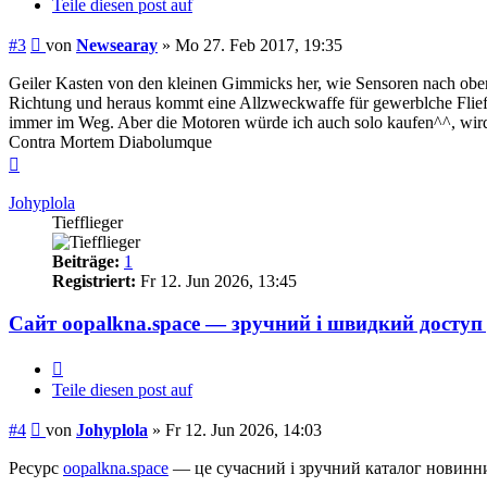
Teile diesen post auf
Beitrag
#3
von
Newsearay
»
Mo 27. Feb 2017, 19:35
Geiler Kasten von den kleinen Gimmicks her, wie Sensoren nach oben
Richtung und heraus kommt eine Allzweckwaffe für gewerblche Flief
immer im Weg. Aber die Motoren würde ich auch solo kaufen^^, wird
Contra Mortem Diabolumque
Nach
oben
Johyplola
Tiefflieger
Beiträge:
1
Registriert:
Fr 12. Jun 2026, 13:45
Сайт oopalkna.space — зручний і швидкий доступ 
Zitieren
Teile diesen post auf
Beitrag
#4
von
Johyplola
»
Fr 12. Jun 2026, 14:03
Ресурс
oopalkna.space
— це сучасний і зручний каталог новинни