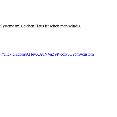
 Systeme im gleichen Haus ist schon merkwürdig.
tp://click.dji.com/AHevAA8NVaZ9P-coixyO?pm=custom