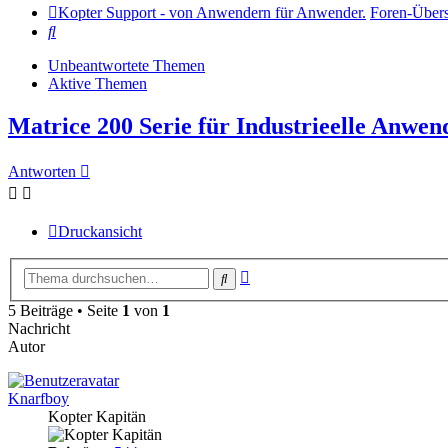
Kopter Support - von Anwendern für Anwender.
Foren-Übers
Suche
Unbeantwortete Themen
Aktive Themen
Matrice 200 Serie für Industrieelle Anwe
Antworten
Druckansicht
Erweiterte
Suche
Suche
5 Beiträge • Seite
1
von
1
Nachricht
Autor
Knarfboy
Kopter Kapitän