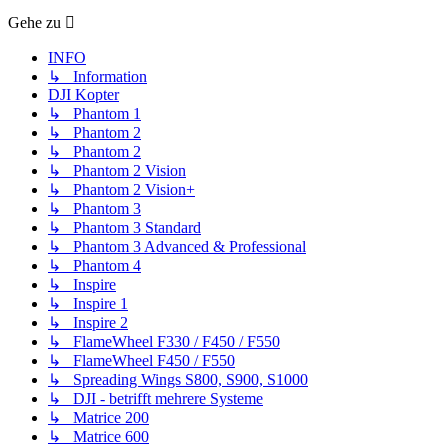
Gehe zu
INFO
↳ Information
DJI Kopter
↳ Phantom 1
↳ Phantom 2
↳ Phantom 2
↳ Phantom 2 Vision
↳ Phantom 2 Vision+
↳ Phantom 3
↳ Phantom 3 Standard
↳ Phantom 3 Advanced & Professional
↳ Phantom 4
↳ Inspire
↳ Inspire 1
↳ Inspire 2
↳ FlameWheel F330 / F450 / F550
↳ FlameWheel F450 / F550
↳ Spreading Wings S800, S900, S1000
↳ DJI - betrifft mehrere Systeme
↳ Matrice 200
↳ Matrice 600