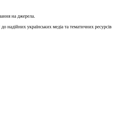
лання на джерела.
 до надійних українських медіа та тематичних ресурсів