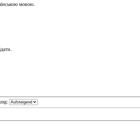
раїнською мовою.
ідати.
ung: