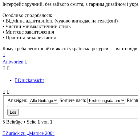
Інтерфейс зручний, без зайвого сміття, з гарним дизайном і ук
Особливо сподобалося:
• Відмінна адаптивність (чудово виглядає на телефоні)
• Чистий мінімалістичний стиль
• Миттєве завантаження
• Простота використання
Кому треба легко знайти якісні українські ресурси — варто відв
Nach
oben
Antworten
Druckansicht
Anzeigen:
Sortiere nach:
Richt
5 Beiträge • Seite
1
von
1
Zurück zu „Matrice 200“