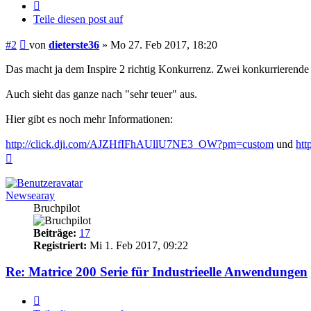
Zitieren
Teile diesen post auf
Beitrag
#2
von
dieterste36
»
Mo 27. Feb 2017, 18:20
Das macht ja dem Inspire 2 richtig Konkurrenz. Zwei konkurrierende
Auch sieht das ganze nach "sehr teuer" aus.
Hier gibt es noch mehr Informationen:
http://click.dji.com/AJZHfIFhAUllU7NE3_OW?pm=custom
und
ht
Nach
oben
Newsearay
Bruchpilot
Beiträge:
17
Registriert:
Mi 1. Feb 2017, 09:22
Re: Matrice 200 Serie für Industrieelle Anwendungen
Zitieren