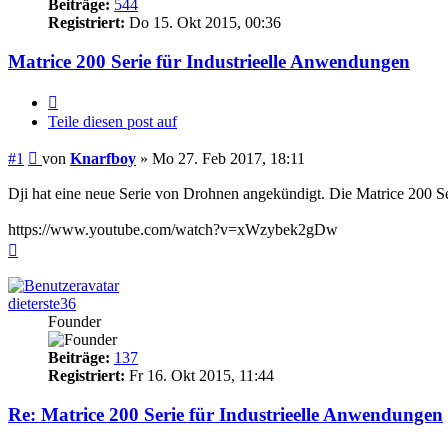
Beiträge:
544
Registriert:
Do 15. Okt 2015, 00:36
Matrice 200 Serie für Industrieelle Anwendungen
Zitieren
Teile diesen post auf
Beitrag
#1
von
Knarfboy
»
Mo 27. Feb 2017, 18:11
Dji hat eine neue Serie von Drohnen angekündigt. Die Matrice 200 Ser
https://www.youtube.com/watch?v=xWzybek2gDw
Nach
oben
dieterste36
Founder
Beiträge:
137
Registriert:
Fr 16. Okt 2015, 11:44
Re: Matrice 200 Serie für Industrieelle Anwendungen