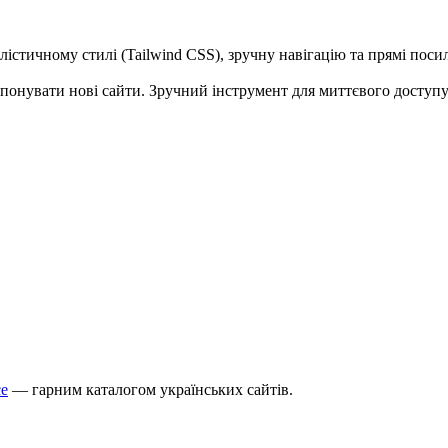
істичному стилі (Tailwind CSS), зручну навігацію та прямі поси
понувати нові сайти. Зручний інструмент для миттєвого доступу
ce
— гарним каталогом українських сайтів.