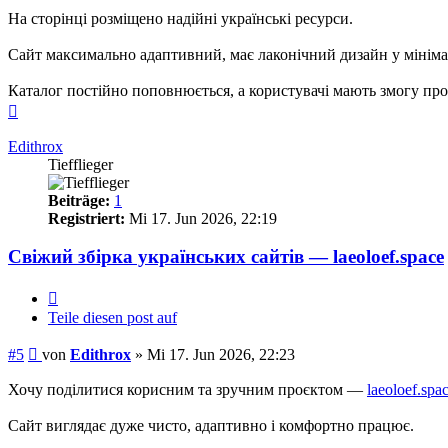
На сторінці розміщено надійні українські ресурси.
Сайт максимально адаптивний, має лаконічний дизайн у мінімал
Каталог постійно поповнюється, а користувачі мають змогу про
Nach
oben
Edithrox
Tiefflieger
Beiträge:
1
Registriert:
Mi 17. Jun 2026, 22:19
Свіжий збірка українських сайтів — laeoloef.space
Zitieren
Teile diesen post auf
Beitrag
#5
von
Edithrox
»
Mi 17. Jun 2026, 22:23
Хочу поділитися корисним та зручним проєктом —
laeoloef.spa
Сайт виглядає дуже чисто, адаптивно і комфортно працює.