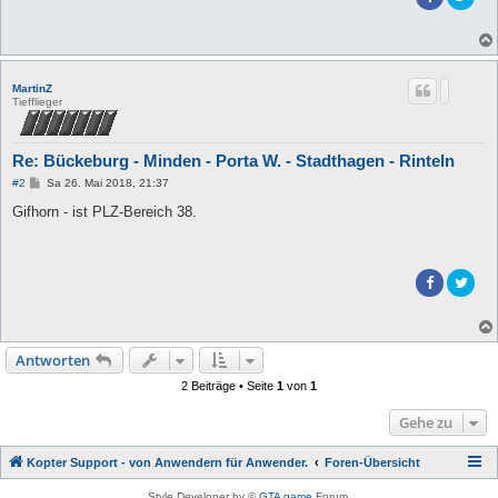
MartinZ
Tiefflieger
Re: Bückeburg - Minden - Porta W. - Stadthagen - Rinteln
B
#2
Sa 26. Mai 2018, 21:37
e
i
Gifhorn - ist PLZ-Bereich 38.
t
r
a
g
Antworten
2 Beiträge • Seite
1
von
1
Gehe zu
Kopter Support - von Anwendern für Anwender.
Foren-Übersicht
Style Developer by ©
GTA game
Forum.