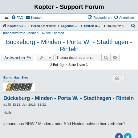
Kopter - Support Forum
FAQ
Kontakt
Registrieren
Anmelden
S
Kopter Support - von Anwendern für Anwender.
Foren-Übersicht
Allgemeiner Bereich
Treffen und Veranstaltungen
Raum Plz 3
Unbeantwortete Themen
Aktive Themen
u
Bückeburg - Minden - Porta W. - Stadthagen -
c
Rinteln
h
e
Suche
Erweiterte
Antworten
2 Beiträge • Seite
1
von
1
Bernd_das_Brot
Bruchpilot
Bückeburg - Minden - Porta W. - Stadthagen - Rinteln
B
#1
Di 12. Jan 2016, 18:32
e
i
Hallo,
t
r
a
jemand aus NRW / Minden / oder Süd Niedersachsen hier vertreten?
g