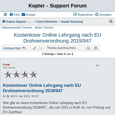
Kopter - Support Forum
FAQ
Kontakt
Registrieren
Anmelden
S
Kopter Support - von Anwendern für Anwender.
Foren-Übersicht
Kopter Schulung
Unbeantwortete Themen
Aktive Themen
u
Kostenloser Online Lehrgang nach EU
c
Drohnenverordnung 2019/947
h
e
Suche
Erweiterte
Antworten
2 Beiträge • Seite
1
von
1
Frank
Site Admin
Kostenloser Online Lehrgang nach EU
Drohnenverordnung 2019/947
B
#1
Mi 20. Jan 2021, 16:22
e
i
Hier gibt es einen kostenlosen Online Lehrgang nach EU
t
Drohnenverordnung 2019/947 , die seit 2021 in Kraft ist, mit Prüfung und
r
a
EU Zertifikat.
g