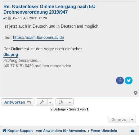
Re: Kostenloser Online Lehrgang nach EU
Drohnenverordnung 2019/947
B
#2
Do 15. Apr 2021, 17:29
e
i
Ist jetzt auch in Deutsch und in Deutschland möglich.
t
r
a
Hier:
https://exam.lba-openuav.de
g
Der Onlinetest ist dort sogar noch einfacher.
dfs.png
Prüfung bestanden...
(46.77 KiB) 6439-mal heruntergeladen
Antworten
2 Beiträge • Seite
1
von
1
Gehe zu
Kopter Support - von Anwendern für Anwender.
Foren-Übersicht