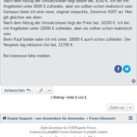
Nach dem Abzug der Umsatzsteuer liegt dieser bei, 8100 €. Ich bin mit
Angeboten unter 8000 € zufrieden, aber sie sollten schon realistisch sein.
Genauso biete ich eine neue, original verpackte, Zensmus H20T an. Hier
gilt gleiches wie oben.
Nach dem Abzug der Umsatzsteuer liegt der Preis bei, 10100 €. Ich bin
mit Angeboten unter 10000 € zufrieden, aber sie sollten schon realistisch
sein.
Beim Kauf beider wäre ich mit unter, 18000 € auch schon zufrieden. Der
Neupreis lag inklusive Ust bei, 21700 €.
Bei Interesse bitte melden.
Antworten
1 Beitrag • Seite
1
von
1
Gehe zu
Kopter Support - von Anwendern für Anwender.
Foren-Übersicht
Style Developer by ©
GTA game
Forum.
Powered by
phpBB
® Forum Software © phpBB Limited