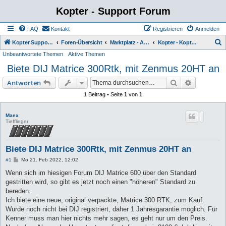
Kopter - Support Forum
FAQ
Kontakt
Registrieren
Anmelden
S
Kopter Support - von Anwendern für Anwender.
Foren-Übersicht
Marktplatz - Angebote von Usern
Kopter - Kopter Bausätze
Unbeantwortete Themen
Aktive Themen
u
Biete DIJ Matrice 300Rtk, mit Zenmus 20HT an
c
h
Suche
Erweiterte
Antworten
e
1 Beitrag • Seite
1
von
1
Maex
Tiefflieger
Biete DIJ Matrice 300Rtk, mit Zenmus 20HT an
B
#1
Mo 21. Feb 2022, 12:02
e
i
Wenn sich im hiesigen Forum DIJ Matrice 600 über den Standard
t
gestritten wird, so gibt es jetzt noch einen "höheren" Standard zu
r
a
bereden.
g
Ich biete eine neue, original verpackte, Matrice 300 RTK, zum Kauf.
Wurde noch nicht bei DIJ registriert, daher 1 Jahresgarantie möglich. Für
Kenner muss man hier nichts mehr sagen, es geht nur um den Preis.