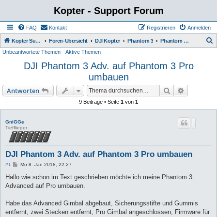
Kopter - Support Forum
FAQ
Kontakt
Registrieren
Anmelden
S
Kopter Support - von Anwendern für Anwender.
Foren-Übersicht
DJI Kopter
Phantom 3
Phantom 3 Advanced & Professional
Unbeantwortete Themen
Aktive Themen
u
DJI Phantom 3 Adv. auf Phantom 3 Pro
c
umbauen
h
e
Suche
Erweiterte
Antworten
9 Beiträge • Seite
1
von
1
GniGGe
Tiefflieger
DJI Phantom 3 Adv. auf Phantom 3 Pro umbauen
B
#1
Mo 8. Jan 2018, 22:27
e
i
Hallo wie schon im Text geschrieben möchte ich meine Phantom 3
t
Advanced auf Pro umbauen.
r
a
g
Habe das Advanced Gimbal abgebaut, Sicherungsstifte und Gummis
entfernt, zwei Stecken entfernt, Pro Gimbal angeschlossen, Firmware für