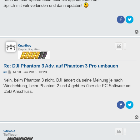
t
Sprich mit wifi verbinden und dann updaten!
r
a
g
Knarfboy
Kopter Kapitän
Re: DJI Phantom 3 Adv. auf Phantom 3 Pro umbauen
B
#6
Mi 10. Jan 2018, 13:23
e
i
Nein, beim Phantom 3 nicht. DJI ändert da seine Meinung je nach
t
Windrichtung, beim Phantom 2 und 4 geht es über die PC Software am
r
a
USB Anschluss.
g
GniGGe
Tiefflieger