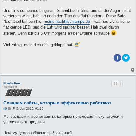
Und falls du abends lange am Schreibtisch lötest und dir die Augen nicht
verderben willst, hab ich noch den Tipp des Jahrhunderts: Diese Salz-
Nachttischlampen hier
meine-nachttischlampe.de
– warmes Licht, keine
flackernde LED, und die Luft wird spürbar besser. Hab zwei davon
stehen, wenn ich bis 3 Uhr morgens an der Drohne schraube
Viel Erfolg, meld dich ob’s geklappt hat!
CharlieSow
Tiefflieger
Создаем сайты, которые эффективно работают
B
#9
Fr 5. Jun 2026, 01:10
e
i
Мы создаем интернетсайты, которые привлекают покупателей и
t
увеличивают продажи.
r
a
g
Почему целесообразно выбрать нас?