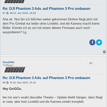
Re: DJI Phantom 3 Adv. auf Phantom 3 Pro umbauen
B
#7
Mi 10. Jan 2018, 19:28
e
i
Aha ok. Nun bin ich bißchen weiter gekommen Drohne fliegt jetzt mit
t
dem Pro Gimbal nur leider ohne Livebild, und die Kamera macht keine
r
a
Bilder. Könnte ich es evl mit einem älteren Firmware auch noch
g
ausprobieren? Lg
Ched1964
Tiefflieger
Re: DJI Phantom 3 Adv. auf Phantom 3 Pro umbauen
B
#8
Di 16. Dez 2025, 15:16
e
i
Hey GniGGe,
t
r
a
bei mir war’s exakt dasselbe Theater – Update bleibt hängen, dann fliegt
g
er zwar, aber kein Livebild und die Kamera streikt komplett.