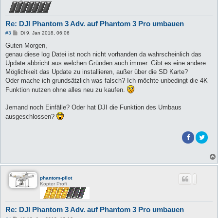
Re: DJI Phantom 3 Adv. auf Phantom 3 Pro umbauen
B
#3
Di 9. Jan 2018, 06:06
e
i
Guten Morgen,
t
genau diese log Datei ist noch nicht vorhanden da wahrscheinlich das
r
a
Update abbricht aus welchen Gründen auch immer. Gibt es eine andere
g
Möglichkeit das Update zu installieren, außer über die SD Karte?
Oder mache ich grundsätzlich was falsch? Ich möchte unbedingt die 4K
Funktion nutzen ohne alles neu zu kaufen.
Jemand noch Einfälle? Oder hat DJI die Funktion des Umbaus
ausgeschlossen?
phantom-pilot
Kopter Profi
Re: DJI Phantom 3 Adv. auf Phantom 3 Pro umbauen