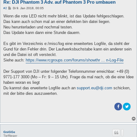
Re: DJI Phantom 3 Adv. auf Phantom 3 Pro umbauen
B
#2
Di 9. Jan 2018, 00:05
e
i
Wenn die rote LED nicht mehr blinkt, ist das Update fehlgeschlagen.
t
Das kann auch schon mal an einer defekten bin datei liegen.
r
a
Neu herunterladen und nochmal testen.
g
Das Update kann dann eine Stunde dauern.
Es gibt im Verzeichnis e:/misc/log eine erweitertes Logfile, da steht der
Gund für den Fehler drin. Der Laufwerksbuchstabe kann ein anderer sein
und die Datei ist oft versteckt.
Siehe auch:
https://www.rcgroups.com/forums/showthr ... n-Log-File
Der Support von DJI unter folgender Telefonnummer erreichbar: +49 (0)
9771-177 3000 (Mo – Fr: 9 – 15 Uhr). Frage da mal nach, ob die eine Idee
haben woran es liegt
Du kannst das erweiterte Logfile auch an
support.eu@dji.com
schicken,
mit der bitte dies auszuwerten.
GniGGe
Tiefflieger