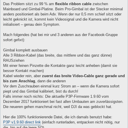
Das Problem sitzt zu 99 % am
flexible ribbon cable
zwischen
Mainboard und Gimbal-Platine. Beim Pro-Gimbal ist der Stecker minimal
anders positioniert als beim Adv. Wenn der nur 0,5 mm schief sitzt oder
leicht geknickt ist, kommt kein Videosignal und die Kamera wird nicht
initialisiert – genau dein Symptom.
Mach folgendes (hat bei mir und 3 anderen aus der Facebook-Gruppe
sofort gefixt):
Gimbal komplett ausbauen
Alle 3 Ribbon-Kabel (das breite, das mittlere und das ganz dünne)
RAUSziehen
Mit einer feinen Pinzette die Kontakte ganz leicht anheben (damit sie
besser Kontakt machen)
Kabel wieder rein, aber
zuerst das breite Video-Cable ganz gerade und
bis zum Anschlag
, dann die anderen
Vor dem Zuschrauben einmal kurz Strom an – wenn die Kamera sofort
piept und das Gimbal kalibriert, bist du durch!
Falls immer noch nichts: Die aktuelle P3P-Firmware 1.9.60 vom
Dezember 2017 funktioniert bei fast allen Umbauten am zuverlässigsten.
Die neueren gehen manchmal nicht, weil DJI da was geblockt hat.
Hier die 100% funktionierende Datei, die ich damals benutzt habe:
P3P v1.9.60 direct link
(einfach runterladen, entpacken nicht nötig, nur
die .bin auf die leere SD)