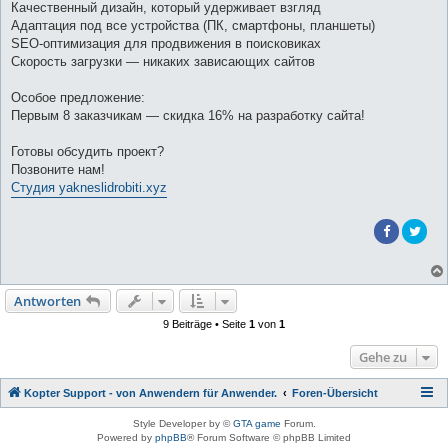
Качественный дизайн, который удерживает взгляд
Адаптация под все устройства (ПК, смартфоны, планшеты)
SEO-оптимизация для продвижения в поисковиках
Скорость загрузки — никаких зависающих сайтов
Особое предложение:
Первым 8 заказчикам — скидка 16% на разработку сайта!
Готовы обсудить проект?
Позвоните нам!
Студия yakneslidrobiti.xyz
Antworten
9 Beiträge • Seite
1
von
1
Gehe zu
Kopter Support - von Anwendern für Anwender.
Foren-Übersicht
Style Developer by ©
GTA game
Forum.
Powered by
phpBB
® Forum Software © phpBB Limited