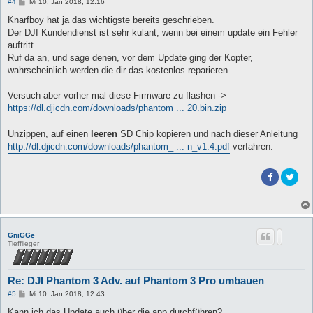
B
#4
Mi 10. Jan 2018, 12:16
e
i
Knarfboy hat ja das wichtigste bereits geschrieben.
t
Der DJI Kundendienst ist sehr kulant, wenn bei einem update ein Fehler
r
a
auftritt.
g
Ruf da an, und sage denen, vor dem Update ging der Kopter,
wahrscheinlich werden die dir das kostenlos reparieren.
Versuch aber vorher mal diese Firmware zu flashen ->
https://dl.djicdn.com/downloads/phantom ... 20.bin.zip
Unzippen, auf einen
leeren
SD Chip kopieren und nach dieser Anleitung
http://dl.djicdn.com/downloads/phantom_ ... n_v1.4.pdf
verfahren.
GniGGe
Tiefflieger
Re: DJI Phantom 3 Adv. auf Phantom 3 Pro umbauen
B
#5
Mi 10. Jan 2018, 12:43
e
i
Kann ich das Update auch über die app durchführen?