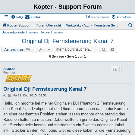
Kopter - Support Forum
FAQ
Kontakt
Registrieren
Anmelden
S
Kopter Support - von Anwendern für Anwender.
Foren-Übersicht
Marktplatz - Angebote von Usern
Fernsteuer Sender / Empfänger
Unbeantwortete Themen
Aktive Themen
u
Original Dji Fernsteuerung Kanal 7
c
h
Suche
Erweiterte
Antworten
e
6 Beiträge • Seite
1
von
1
AudiGte
Founder
Original Dji Fernsteuerung Kanal 7
B
#1
Mo 21. Dez 2015, 09:51
e
i
Hallo, ich möchte bei meiner Originalen DJI Phantom 2 Fernsteuerung
t
den Kanal 7 auf Drehpoti auf der Oberseite umbauen da ich die Kamera
r
a
an einer bestimmten Position stehen lassen möchte ohne ständig das
g
Rädchen halten zu müssen. Dabei wollte ich gerne das Originale Kabel
mit Stecker heile lassen und stattdessen ein Zweites originales kabel
inkl. Stecker an den Poti löten. Gibt es diese kabel für die Fernsteuerung