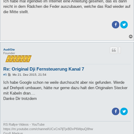
i
Ich habe mal irgendwo im Internet eine Anleitung gesehen, das es dann
t
reicht in dem Rädchen die Feder auszubauen, welche das Rad wieder auf
r
a
die Mitte stellt.
g
AudiGte
Founder
Re: Original Dji Fernsteuerung Kanal 7
B
#5
Mo 21. Dez 2015, 21:54
e
i
Ich habe Google schon ne weile durchsucht aber nix gefunden. Werde
t
auf Drehpoti umbauen, hätte nur gerne dazu halt den Originalen Stecker
r
a
mit Kabeln dran....
g
Danke Dir trotzdem
RS Rallye-Videos - YouTube
https://m.youtube.com/channel/UCxCni7ljTjxBDvP6WpuQ8hw
Gruß Markus