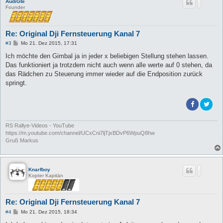
AudiGte
Founder
Re: Original Dji Fernsteuerung Kanal 7
B
#3
Mo 21. Dez 2015, 17:31
e
i
Ich möchte den Gimbal ja in jeder x beliebigen Stellung stehen lassen.
t
Das funktioniert ja trotzdem nicht auch wenn alle werte auf 0 stehen, da
r
a
das Rädchen zu Steuerung immer wieder auf die Endposition zurück
g
springt.
RS Rallye-Videos - YouTube
https://m.youtube.com/channel/UCxCni7ljTjxBDvP6WpuQ8hw
Gruß Markus
Knarfboy
Kopter Kapitän
Re: Original Dji Fernsteuerung Kanal 7
B
#4
Mo 21. Dez 2015, 18:34
e