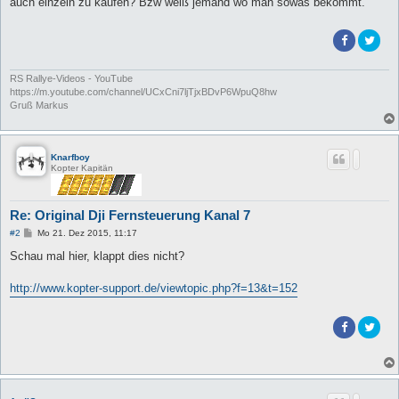
auch einzeln zu kaufen? Bzw weiß jemand wo man sowas bekommt.
RS Rallye-Videos - YouTube
https://m.youtube.com/channel/UCxCni7ljTjxBDvP6WpuQ8hw
Gruß Markus
Knarfboy
Kopter Kapitän
Re: Original Dji Fernsteuerung Kanal 7
B
#2
Mo 21. Dez 2015, 11:17
e
i
Schau mal hier, klappt dies nicht?
t
r
a
http://www.kopter-support.de/viewtopic.php?f=13&t=152
g