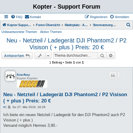
Kopter - Support Forum
FAQ
Kontakt
Registrieren
Anmelden
S
Kopter Support - von Anwendern für Anwender.
Foren-Übersicht
Marktplatz - Angebote von Usern
Stromversorgung Ladegeräte / Batterien
Unbeantwortete Themen
Aktive Themen
u
Neu - Netzteil / Ladegerät DJI Phantom2 / P2
c
Visison ( + plus ) Preis: 20 €
h
e
Suche
Erweiterte
Antworten
1 Beitrag • Seite
1
von
1
Knarfboy
Kopter Kapitän
Neu - Netzteil / Ladegerät DJI Phantom2 / P2 Visison
( + plus ) Preis: 20 €
B
#1
So 27. Mär 2016, 18:29
e
i
Ich biete ein neues Netzteil / Ladegerät für den DJI Phantom2 auch P2
t
Visison ( + plus )
r
a
Versand möglich Hermes 3,90.-
g