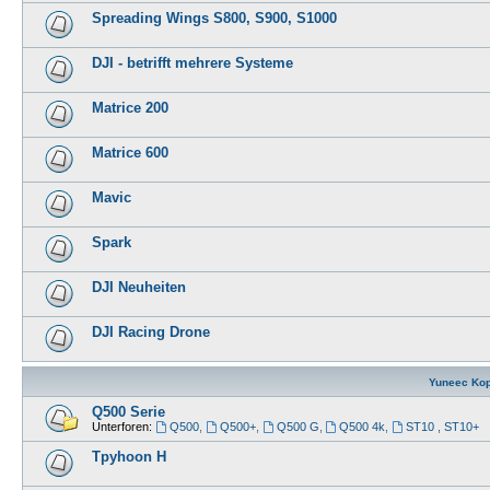
Spreading Wings S800, S900, S1000
DJI - betrifft mehrere Systeme
Matrice 200
Matrice 600
Mavic
Spark
DJI Neuheiten
DJI Racing Drone
Yuneec Kop
Q500 Serie
Unterforen:
Q500
,
Q500+
,
Q500 G
,
Q500 4k
,
ST10 , ST10+
Tpyhoon H