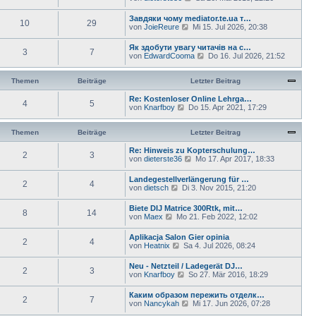
s
e
g
B
t
u
e
Завдяки чому mediator.te.ua т…
e
10
29
e
i
N
von
JoieReure
Mi 15. Jul 2026, 20:38
r
s
t
e
B
t
r
u
e
Як здобути увагу читачів на с…
e
a
3
7
e
i
N
von
EdwardCooma
Do 16. Jul 2026, 21:52
r
g
s
t
e
B
t
r
u
e
e
a
e
Themen
Beiträge
Letzter Beitrag
i
r
g
s
t
B
t
Re: Kostenloser Online Lehrga…
r
e
4
5
e
N
von
Knarfboy
Do 15. Apr 2021, 17:29
a
i
r
e
g
t
B
u
r
e
e
Themen
Beiträge
Letzter Beitrag
a
i
s
g
t
t
Re: Hinweis zu Kopterschulung…
2
3
r
e
N
von
dieterste36
Mo 17. Apr 2017, 18:33
a
r
e
g
B
u
Landegestellverlängerung für …
e
2
4
e
N
von
dietsch
Di 3. Nov 2015, 21:20
i
s
e
t
t
u
Biete DIJ Matrice 300Rtk, mit…
r
e
8
14
e
N
von
Maex
Mo 21. Feb 2022, 12:02
a
r
s
e
g
B
t
u
e
Aplikacja Salon Gier opinia
e
2
4
e
i
N
von
Heatnix
Sa 4. Jul 2026, 08:24
r
s
t
e
B
t
r
u
e
Neu - Netzteil / Ladegerät DJ…
e
a
2
3
e
i
N
von
Knarfboy
So 27. Mär 2016, 18:29
r
g
s
t
e
B
t
r
u
e
Каким образом пережить отделк…
e
a
2
7
e
i
N
von
Nancykah
Mi 17. Jun 2026, 07:28
r
g
s
t
e
B