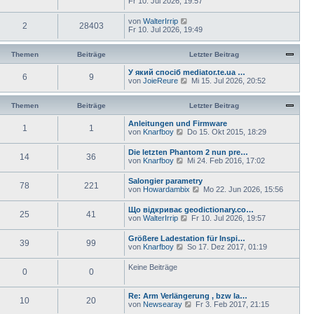
Fr 10. Jul 2026, 19:57
von
WalterIrrip
2
28403
Fr 10. Jul 2026, 19:49
Themen
Beiträge
Letzter Beitrag
У який спосіб mediator.te.ua …
6
9
N
von
JoieReure
Mi 15. Jul 2026, 20:52
e
u
e
Themen
Beiträge
Letzter Beitrag
s
t
Anleitungen und Firmware
1
1
e
N
von
Knarfboy
Do 15. Okt 2015, 18:29
r
e
B
u
Die letzten Phantom 2 nun pre…
e
14
36
e
N
von
Knarfboy
Mi 24. Feb 2016, 17:02
i
s
e
t
t
u
Salongier parametry
r
e
78
221
e
N
von
Howardambix
a
Mo 22. Jun 2026, 15:56
r
s
e
g
B
t
u
e
Що відкриває geodictionary.co…
e
25
41
e
i
N
von
WalterIrrip
Fr 10. Jul 2026, 19:57
r
s
t
e
B
t
r
u
e
Größere Ladestation für Inspi…
e
a
39
99
e
i
N
von
Knarfboy
So 17. Dez 2017, 01:19
r
g
s
t
e
B
t
r
u
e
Keine Beiträge
e
a
0
0
e
i
r
g
s
t
B
t
r
e
Re: Arm Verlängerung , bzw la…
e
a
10
20
i
N
von
Newsearay
Fr 3. Feb 2017, 21:15
r
g
t
e
B