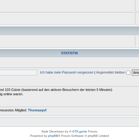
STATISTIK
Ich habe mein Passwort vergessen
|
Angemeldet bleiben
r und 103 Gäste (basierend auf den aktiven Besuchern der letzten 5 Minuten)
ig online waren.
neuestes Mitglied:
Thomasqvf
Style Developer by ©
GTA game
Forum.
Powered by
phpBB
® Forum Software © phpBB Limited