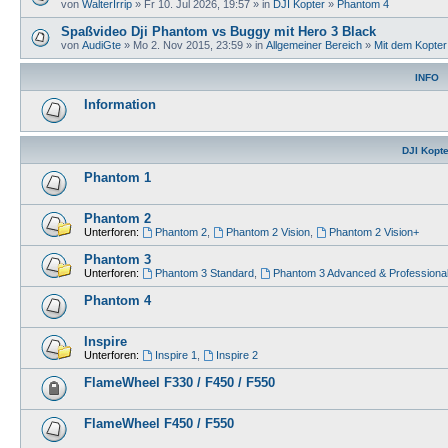
von
WalterIrrip
» Fr 10. Jul 2026, 19:57 » in
DJI Kopter
»
Phantom 4
Spaßvideo Dji Phantom vs Buggy mit Hero 3 Black
von
AudiGte
» Mo 2. Nov 2015, 23:59 » in
Allgemeiner Bereich
»
Mit dem Kopte
INFO
Information
DJI Kopte
Phantom 1
Phantom 2
Unterforen:
Phantom 2
,
Phantom 2 Vision
,
Phantom 2 Vision+
Phantom 3
Unterforen:
Phantom 3 Standard
,
Phantom 3 Advanced & Professiona
Phantom 4
Inspire
Unterforen:
Inspire 1
,
Inspire 2
FlameWheel F330 / F450 / F550
FlameWheel F450 / F550