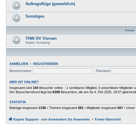
Auftragsflüge (gewerblich)
Sonstiges
Forum
THW OV Viersen
Kopter Schulung
ANMELDEN
•
REGISTRIEREN
Benutzername:
Passwort:
WER IST ONLINE?
Insgesamt sind
104
Besucher online :: 1 sichtbares Mitglied, 0 unsichtbare Mitgliede
Der Besucherrekord liegt bei
6398
Besuchern, die am Sa 4. Okt 2025, 18:07 gleichzeit
STATISTIK
Beiträge insgesamt
1336
• Themen insgesamt
581
• Mitglieder insgesamt
567
• Unser 
Kopter Support - von Anwendern für Anwender.
Foren-Übersicht