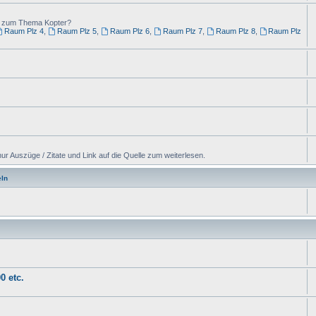
ng zum Thema Kopter?
Raum Plz 4
,
Raum Plz 5
,
Raum Plz 6
,
Raum Plz 7
,
Raum Plz 8
,
Raum Plz
ur Auszüge / Zitate und Link auf die Quelle zum weiterlesen.
ln
0 etc.