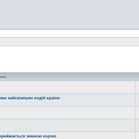
emen
ними найсвіжіших подій країни
 переймається земною корою