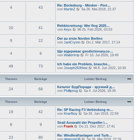
g
t
B
u
Re: Bückeburg - Minden - Port…
r
e
4
43
e
N
von
MartinZ
Sa 26. Mai 2018, 21:37
a
i
s
e
g
t
t
u
r
e
e
a
r
s
Rehkitzrettung: Wer flog 2025…
g
B
10
41
t
N
von
Keyx
Mi 25. Feb 2026, 03:53
e
e
e
i
r
u
t
Der au erste Norden Berlins
B
9
22
e
r
N
von
JaniCrymn
Do 2. Mär 2017, 17:14
e
s
a
e
i
t
g
u
t
Що відкриває geodictionary.co…
e
4
6
e
r
N
von
WalterIrrip
Fr 10. Jul 2026, 19:49
r
s
a
e
B
t
g
u
e
Ich habe ein Problem, brauche…
e
49
73
e
i
N
von
Joseph263Hew
Mi 8. Jun 2022, 10:30
r
s
t
e
B
t
r
u
e
e
a
e
Themen
Beiträge
Letzter Beitrag
i
r
g
s
t
B
t
Каталог БудПоради - зручний д…
r
e
24
68
e
N
von
Phillipnug
Sa 4. Jul 2026, 18:39
a
i
r
e
g
t
B
u
r
e
e
Themen
Beiträge
Letzter Beitrag
a
i
s
g
t
t
Re: SP Racing F3 Verbindung m…
19
42
r
e
N
von
Knarfboy
Sa 26. Jan 2019, 22:59
a
r
e
g
B
u
Snail Auswahl der Propeller i…
e
8
9
e
N
von
Frank
Do 21. Dez 2017, 17:41
i
s
e
t
t
u
Re: Windkraftanlagen und Turb…
r
e
23
80
e
N
von
dieterste36
a
Sa 26. Mai 2018, 22:26
r