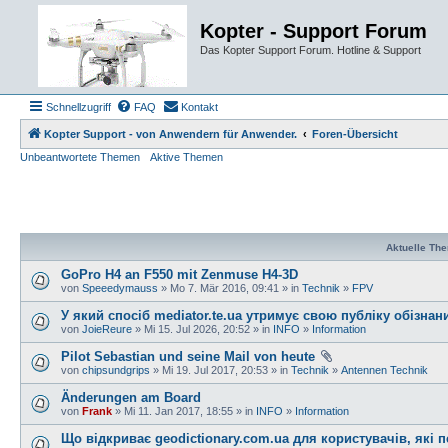
Kopter - Support Forum
Das Kopter Support Forum. Hotline & Support
Schnellzugriff
FAQ
Kontakt
Kopter Support - von Anwendern für Anwender.
Foren-Übersicht
Unbeantwortete Themen
Aktive Themen
Aktuelle Th
GoPro H4 an F550 mit Zenmuse H4-3D
von
Speeedymauss
» Mo 7. Mär 2016, 09:41 » in
Technik
»
FPV
У який спосіб mediator.te.ua утримує свою публіку обізна
von
JoieReure
» Mi 15. Jul 2026, 20:52 » in
INFO
»
Information
Pilot Sebastian und seine Mail von heute
von
chipsundgrips
» Mi 19. Jul 2017, 20:53 » in
Technik
»
Antennen Technik
Änderungen am Board
von
Frank
» Mi 11. Jan 2017, 18:55 » in
INFO
»
Information
Що відкриває geodictionary.com.ua для користувачів, які