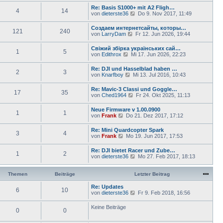
r
u
e
Re: Basis S1000+ mit A2 Fligh…
a
4
14
e
i
N
von
dieterste36
Do 9. Nov 2017, 11:49
g
s
t
e
t
r
u
Создаем интернетсайты, которы…
e
a
121
240
e
N
von
LarryDam
Fr 12. Jun 2026, 19:44
r
g
s
e
B
t
u
e
Свіжий збірка українських сай…
e
1
5
e
i
N
von
Edithrox
Mi 17. Jun 2026, 22:23
r
s
t
e
B
t
r
u
e
Re: DJI und Hasselblad haben …
e
a
2
3
e
i
N
von
Knarfboy
Mi 13. Jul 2016, 10:43
r
g
s
t
e
B
t
r
u
e
Re: Mavic-3 Classi und Goggle…
e
a
17
35
e
i
N
von
Ched1964
Fr 24. Okt 2025, 11:13
r
g
s
t
e
B
t
r
u
e
Neue Firmware v 1.00.0900
e
a
1
1
e
i
N
von
Frank
Do 21. Dez 2017, 17:12
r
g
s
t
e
B
t
r
u
e
Re: Mini Quardcopter Spark
e
a
3
4
e
i
N
von
Frank
Mo 19. Jun 2017, 17:53
r
g
s
t
e
B
t
r
u
e
Re: DJI bietet Racer und Zube…
e
a
1
2
e
i
N
von
dieterste36
Mo 27. Feb 2017, 18:13
r
g
s
t
e
B
t
r
u
e
e
a
e
Themen
Beiträge
Letzter Beitrag
i
r
g
s
t
B
t
Re: Updates
r
e
6
10
e
N
von
dieterste36
a
Fr 9. Feb 2018, 16:56
i
r
e
g
t
B
u
Keine Beiträge
r
e
0
0
e
a
i
s
g
t
t