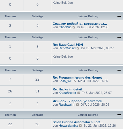
Keine Beiträge
r
e
0
0
a
r
g
B
e
Themen
Beiträge
Letzter Beitrag
i
t
Создаем вебсайты, которые реа…
r
2
5
N
von
ChaelNip
Di 16. Jun 2026, 12:33
a
e
g
u
e
Themen
Beiträge
Letzter Beitrag
s
t
Re: Baue Gaui 840H
1
3
e
N
von
ReneWiesel
Do 19. Mär 2020, 00:27
r
e
B
u
Keine Beiträge
e
0
0
e
i
s
t
t
r
e
Themen
Beiträge
Letzter Beitrag
a
r
g
B
Re: Programmierung des Hornet
e
7
22
N
von
JoJo_WH
Mo 4. Jul 2022, 14:56
i
e
t
u
Re: Hacks im detail
r
26
31
e
N
von
KnastBruder
a
Fr 5. Jan 2024, 23:07
s
e
g
t
u
Які новини пропонує сайт rodi…
e
2
5
e
N
von
Ralphwairm
Di 7. Jul 2026, 20:08
r
s
e
B
t
u
e
e
e
Themen
Beiträge
Letzter Beitrag
i
r
s
t
B
t
Salon Gier na Automatach Lott…
r
e
22
58
e
N
von
Howardambix
a
So 21. Jun 2026, 12:26
i
r
e