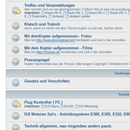
Treffen und Veranstaltungen
Wer möchte sich wo mit gleichgesinnten Treffen? Wo ist eine Veranstaltu
Unterforen:
Raum Plz 0
,
Raum Plz 1
,
Raum Plz 2
,
Raum Plz 3
,
9
,
Österreich
,
Schweiz
,
Andere Länder
Klatsch und Tratsch
Auch, wenn es nichts mit dem Thema Kopter zu tun hat, hierher damit.
Mit demKopter aufgenommen - Fotos
Bitte bei
http://www.directupload.net/
hochladen und Link's hier einstellen.
Mit dem Kopter aufgenommen - Filme
Bitte bei
http://Youtube.de
hochlanden und Link's hier einstellen.
Pressespiegel
Kopter Nachrichten aus der Presse, bitte wegen Copyright / Urheberrecht n
Fachsimpe
Gesetze und Vorschriften
Technik
Flug Kontroller ( FC )
Unterforen:
DJI Naza
,
DJI A2
,
DJI Wookong
DJI Motoren Set's - Antriebssysteme E300, E305, E310, E80
Technik allgemein, was nirgendwo anders passt.