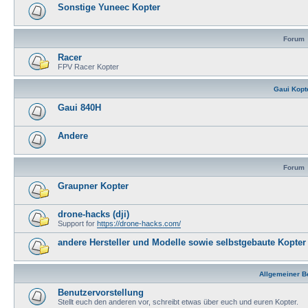
Sonstige Yuneec Kopter
Forum
Racer
FPV Racer Kopter
Gaui Kopt
Gaui 840H
Andere
Forum
Graupner Kopter
drone-hacks (dji)
Support for
https://drone-hacks.com/
andere Hersteller und Modelle sowie selbstgebaute Kopter
Allgemeiner B
Benutzervorstellung
Stellt euch den anderen vor, schreibt etwas über euch und euren Kopter.