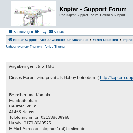
Kopter - Support Forum
Das Kopter Support Forum. Hotline & Support
Schnellzugriff
FAQ
Kontakt
Kopter Support - von Anwendern für Anwender.
Foren-Übersicht
Impre
Unbeantwortete Themen
Aktive Themen
Angaben gem. § 5 TMG
Dieses Forum wird privat als Hobby betrieben. (
http://kopter-sup
Betreiber und Kontakt:
Frank Stephan
Deutzer Str. 39
41468 Neuss
Telefonnummer: 021338688965
Handy: 0179 8640525
E-Mail-Adresse: fstephan1(at)t-online.de