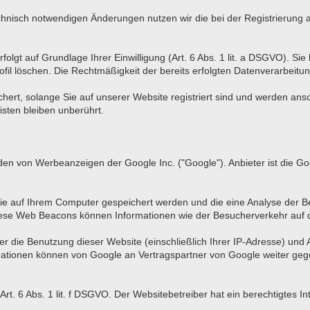
hnisch notwendigen Änderungen nutzen wir die bei der Registrierun
lgt auf Grundlage Ihrer Einwilligung (Art. 6 Abs. 1 lit. a DSGVO). Sie k
fil löschen. Die Rechtmäßigkeit der bereits erfolgten Datenverarbeitun
chert, solange Sie auf unserer Website registriert sind und werden an
isten bleiben unberührt.
en von Werbeanzeigen der Google Inc. ("Google"). Anbieter ist die Go
ie auf Ihrem Computer gespeichert werden und die eine Analyse der
ese Web Beacons können Informationen wie der Besucherverkehr auf 
 die Benutzung dieser Website (einschließlich Ihrer IP-Adresse) und
mationen können von Google an Vertragspartner von Google weiter gege
t. 6 Abs. 1 lit. f DSGVO. Der Websitebetreiber hat ein berechtigtes I