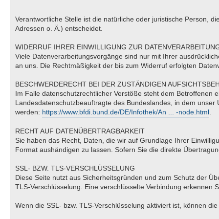
Verantwortliche Stelle ist die natürliche oder juristische Perso
Adressen o. Ä.) entscheidet.
WIDERRUF IHRER EINWILLIGUNG ZUR DATENVERARBEITUN
Viele Datenverarbeitungsvorgänge sind nur mit Ihrer ausdrücklichen
an uns. Die Rechtmäßigkeit der bis zum Widerruf erfolgten Datenv
BESCHWERDERECHT BEI DER ZUSTÄNDIGEN AUFSICHTSBE
Im Falle datenschutzrechtlicher Verstöße steht dem Betroffenen 
Landesdatenschutzbeauftragte des Bundeslandes, in dem unser U
werden:
https://www.bfdi.bund.de/DE/Infothek/An ... -node.html
.
RECHT AUF DATENÜBERTRAGBARKEIT
Sie haben das Recht, Daten, die wir auf Grundlage Ihrer Einwillig
Format aushändigen zu lassen. Sofern Sie die direkte Übertragung
SSL- BZW. TLS-VERSCHLÜSSELUNG
Diese Seite nutzt aus Sicherheitsgründen und zum Schutz der Über
TLS-Verschlüsselung. Eine verschlüsselte Verbindung erkennen Sie
Wenn die SSL- bzw. TLS-Verschlüsselung aktiviert ist, können die 