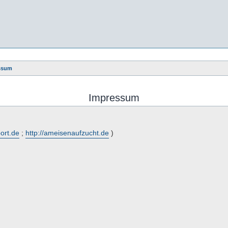
ssum
Impressum
port.de
;
http://ameisenaufzucht.de
)