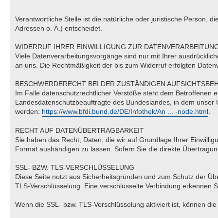
Verantwortliche Stelle ist die natürliche oder juristische Perso
Adressen o. Ä.) entscheidet.
WIDERRUF IHRER EINWILLIGUNG ZUR DATENVERARBEITUN
Viele Datenverarbeitungsvorgänge sind nur mit Ihrer ausdrücklichen
an uns. Die Rechtmäßigkeit der bis zum Widerruf erfolgten Datenv
BESCHWERDERECHT BEI DER ZUSTÄNDIGEN AUFSICHTSBE
Im Falle datenschutzrechtlicher Verstöße steht dem Betroffenen 
Landesdatenschutzbeauftragte des Bundeslandes, in dem unser U
werden:
https://www.bfdi.bund.de/DE/Infothek/An ... -node.html
.
RECHT AUF DATENÜBERTRAGBARKEIT
Sie haben das Recht, Daten, die wir auf Grundlage Ihrer Einwillig
Format aushändigen zu lassen. Sofern Sie die direkte Übertragung
SSL- BZW. TLS-VERSCHLÜSSELUNG
Diese Seite nutzt aus Sicherheitsgründen und zum Schutz der Über
TLS-Verschlüsselung. Eine verschlüsselte Verbindung erkennen Sie
Wenn die SSL- bzw. TLS-Verschlüsselung aktiviert ist, können die 