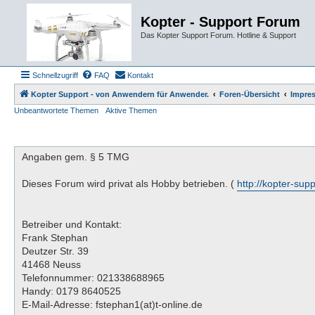
Kopter - Support Forum
Das Kopter Support Forum. Hotline & Support
Schnellzugriff
FAQ
Kontakt
Kopter Support - von Anwendern für Anwender.
Foren-Übersicht
Impre
Unbeantwortete Themen
Aktive Themen
Angaben gem. § 5 TMG
Dieses Forum wird privat als Hobby betrieben. (
http://kopter-sup
Betreiber und Kontakt:
Frank Stephan
Deutzer Str. 39
41468 Neuss
Telefonnummer: 021338688965
Handy: 0179 8640525
E-Mail-Adresse: fstephan1(at)t-online.de