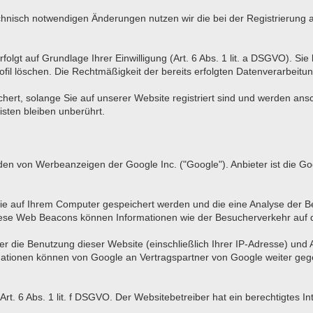
hnisch notwendigen Änderungen nutzen wir die bei der Registrierun
lgt auf Grundlage Ihrer Einwilligung (Art. 6 Abs. 1 lit. a DSGVO). Sie k
fil löschen. Die Rechtmäßigkeit der bereits erfolgten Datenverarbeitun
chert, solange Sie auf unserer Website registriert sind und werden an
isten bleiben unberührt.
en von Werbeanzeigen der Google Inc. ("Google"). Anbieter ist die Go
ie auf Ihrem Computer gespeichert werden und die eine Analyse der
ese Web Beacons können Informationen wie der Besucherverkehr auf 
 die Benutzung dieser Website (einschließlich Ihrer IP-Adresse) und
mationen können von Google an Vertragspartner von Google weiter gege
t. 6 Abs. 1 lit. f DSGVO. Der Websitebetreiber hat ein berechtigtes I