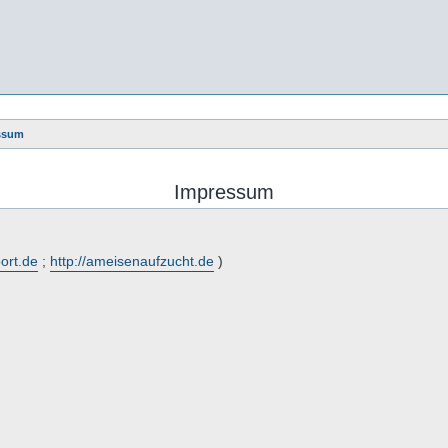
ssum
Impressum
port.de
;
http://ameisenaufzucht.de
)