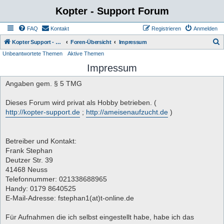
Kopter - Support Forum
FAQ
Kontakt
Registrieren
Anmelden
S
Kopter Support - von Anwendern für Anwender.
Foren-Übersicht
Impressum
Unbeantwortete Themen
Aktive Themen
u
Impressum
c
h
Angaben gem. § 5 TMG
e
Dieses Forum wird privat als Hobby betrieben. (
http://kopter-support.de
;
http://ameisenaufzucht.de
)
Betreiber und Kontakt:
Frank Stephan
Deutzer Str. 39
41468 Neuss
Telefonnummer: 021338688965
Handy: 0179 8640525
E-Mail-Adresse: fstephan1(at)t-online.de
Für Aufnahmen die ich selbst eingestellt habe, habe ich das