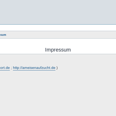
ssum
Impressum
port.de
;
http://ameisenaufzucht.de
)