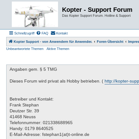
Kopter - Support Forum
Das Kopter Support Forum. Hotline & Support
Schnellzugriff
FAQ
Kontakt
Kopter Support - von Anwendern für Anwender.
Foren-Übersicht
Impre
Unbeantwortete Themen
Aktive Themen
Angaben gem. § 5 TMG
Dieses Forum wird privat als Hobby betrieben. (
http://kopter-sup
Betreiber und Kontakt:
Frank Stephan
Deutzer Str. 39
41468 Neuss
Telefonnummer: 021338688965
Handy: 0179 8640525
E-Mail-Adresse: fstephan1(at)t-online.de