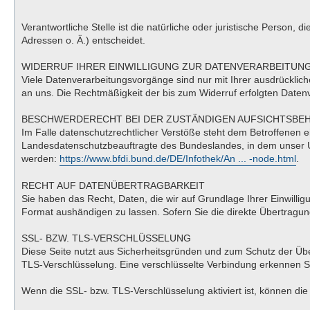
Verantwortliche Stelle ist die natürliche oder juristische Perso
Adressen o. Ä.) entscheidet.
WIDERRUF IHRER EINWILLIGUNG ZUR DATENVERARBEITUN
Viele Datenverarbeitungsvorgänge sind nur mit Ihrer ausdrücklichen
an uns. Die Rechtmäßigkeit der bis zum Widerruf erfolgten Datenv
BESCHWERDERECHT BEI DER ZUSTÄNDIGEN AUFSICHTSBE
Im Falle datenschutzrechtlicher Verstöße steht dem Betroffenen 
Landesdatenschutzbeauftragte des Bundeslandes, in dem unser U
werden:
https://www.bfdi.bund.de/DE/Infothek/An ... -node.html
.
RECHT AUF DATENÜBERTRAGBARKEIT
Sie haben das Recht, Daten, die wir auf Grundlage Ihrer Einwillig
Format aushändigen zu lassen. Sofern Sie die direkte Übertragung
SSL- BZW. TLS-VERSCHLÜSSELUNG
Diese Seite nutzt aus Sicherheitsgründen und zum Schutz der Über
TLS-Verschlüsselung. Eine verschlüsselte Verbindung erkennen Sie
Wenn die SSL- bzw. TLS-Verschlüsselung aktiviert ist, können die 