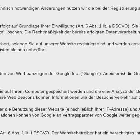
hnisch notwendigen Änderungen nutzen wir die bei der Registrierun
lgt auf Grundlage Ihrer Einwilligung (Art. 6 Abs. 1 lit. a DSGVO). Sie k
fil löschen. Die Rechtmäßigkeit der bereits erfolgten Datenverarbeitun
chert, solange Sie auf unserer Website registriert sind und werden an
isten bleiben unberührt.
en von Werbeanzeigen der Google Inc. ("Google"). Anbieter ist die Go
ie auf Ihrem Computer gespeichert werden und die eine Analyse der
ese Web Beacons können Informationen wie der Besucherverkehr auf 
 die Benutzung dieser Website (einschließlich Ihrer IP-Adresse) und
mationen können von Google an Vertragspartner von Google weiter gege
t. 6 Abs. 1 lit. f DSGVO. Der Websitebetreiber hat ein berechtigtes I