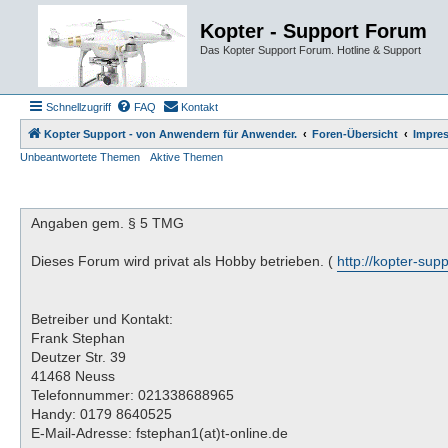
Kopter - Support Forum
Das Kopter Support Forum. Hotline & Support
Schnellzugriff
FAQ
Kontakt
Kopter Support - von Anwendern für Anwender.
Foren-Übersicht
Impre
Unbeantwortete Themen
Aktive Themen
Angaben gem. § 5 TMG
Dieses Forum wird privat als Hobby betrieben. (
http://kopter-sup
Betreiber und Kontakt:
Frank Stephan
Deutzer Str. 39
41468 Neuss
Telefonnummer: 021338688965
Handy: 0179 8640525
E-Mail-Adresse: fstephan1(at)t-online.de