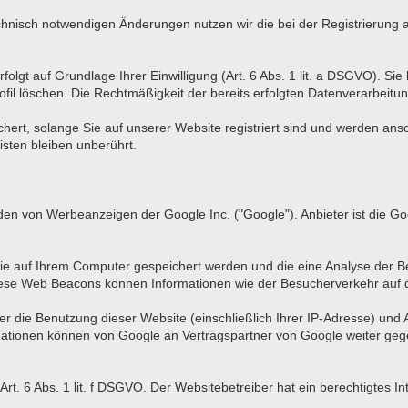
hnisch notwendigen Änderungen nutzen wir die bei der Registrierun
lgt auf Grundlage Ihrer Einwilligung (Art. 6 Abs. 1 lit. a DSGVO). Sie k
fil löschen. Die Rechtmäßigkeit der bereits erfolgten Datenverarbeitun
chert, solange Sie auf unserer Website registriert sind und werden an
isten bleiben unberührt.
en von Werbeanzeigen der Google Inc. ("Google"). Anbieter ist die Go
ie auf Ihrem Computer gespeichert werden und die eine Analyse der
ese Web Beacons können Informationen wie der Besucherverkehr auf 
 die Benutzung dieser Website (einschließlich Ihrer IP-Adresse) und
mationen können von Google an Vertragspartner von Google weiter gege
t. 6 Abs. 1 lit. f DSGVO. Der Websitebetreiber hat ein berechtigtes I