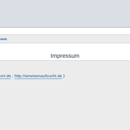
ssum
Impressum
port.de
;
http://ameisenaufzucht.de
)