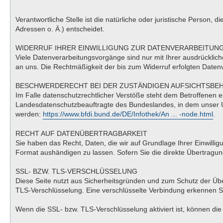
Verantwortliche Stelle ist die natürliche oder juristische Perso
Adressen o. Ä.) entscheidet.
WIDERRUF IHRER EINWILLIGUNG ZUR DATENVERARBEITUN
Viele Datenverarbeitungsvorgänge sind nur mit Ihrer ausdrücklichen
an uns. Die Rechtmäßigkeit der bis zum Widerruf erfolgten Datenv
BESCHWERDERECHT BEI DER ZUSTÄNDIGEN AUFSICHTSBE
Im Falle datenschutzrechtlicher Verstöße steht dem Betroffenen 
Landesdatenschutzbeauftragte des Bundeslandes, in dem unser U
werden:
https://www.bfdi.bund.de/DE/Infothek/An ... -node.html
.
RECHT AUF DATENÜBERTRAGBARKEIT
Sie haben das Recht, Daten, die wir auf Grundlage Ihrer Einwillig
Format aushändigen zu lassen. Sofern Sie die direkte Übertragung
SSL- BZW. TLS-VERSCHLÜSSELUNG
Diese Seite nutzt aus Sicherheitsgründen und zum Schutz der Über
TLS-Verschlüsselung. Eine verschlüsselte Verbindung erkennen Sie
Wenn die SSL- bzw. TLS-Verschlüsselung aktiviert ist, können die 