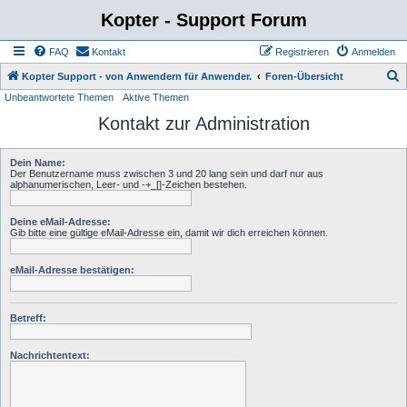
Kopter - Support Forum
FAQ
Kontakt
Registrieren
Anmelden
S
Kopter Support - von Anwendern für Anwender.
Foren-Übersicht
Unbeantwortete Themen
Aktive Themen
u
Kontakt zur Administration
c
h
Dein Name:
e
Der Benutzername muss zwischen 3 und 20 lang sein und darf nur aus
alphanumerischen, Leer- und -+_[]-Zeichen bestehen.
Deine eMail-Adresse:
Gib bitte eine gültige eMail-Adresse ein, damit wir dich erreichen können.
eMail-Adresse bestätigen:
Betreff:
Nachrichtentext: