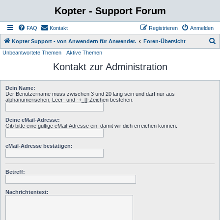
Kopter - Support Forum
FAQ
Kontakt
Registrieren
Anmelden
S
Kopter Support - von Anwendern für Anwender.
Foren-Übersicht
Unbeantwortete Themen
Aktive Themen
u
Kontakt zur Administration
c
h
Dein Name:
e
Der Benutzername muss zwischen 3 und 20 lang sein und darf nur aus
alphanumerischen, Leer- und -+_[]-Zeichen bestehen.
Deine eMail-Adresse:
Gib bitte eine gültige eMail-Adresse ein, damit wir dich erreichen können.
eMail-Adresse bestätigen:
Betreff:
Nachrichtentext: