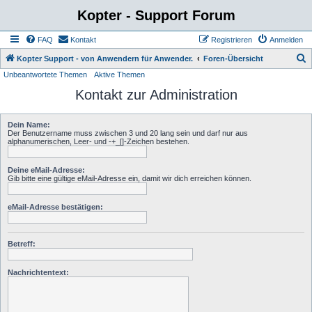
Kopter - Support Forum
FAQ
Kontakt
Registrieren
Anmelden
S
Kopter Support - von Anwendern für Anwender.
Foren-Übersicht
Unbeantwortete Themen
Aktive Themen
u
Kontakt zur Administration
c
h
Dein Name:
e
Der Benutzername muss zwischen 3 und 20 lang sein und darf nur aus
alphanumerischen, Leer- und -+_[]-Zeichen bestehen.
Deine eMail-Adresse:
Gib bitte eine gültige eMail-Adresse ein, damit wir dich erreichen können.
eMail-Adresse bestätigen:
Betreff:
Nachrichtentext: