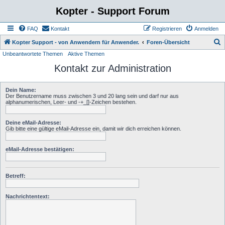
Kopter - Support Forum
FAQ
Kontakt
Registrieren
Anmelden
S
Kopter Support - von Anwendern für Anwender.
Foren-Übersicht
Unbeantwortete Themen
Aktive Themen
u
Kontakt zur Administration
c
h
Dein Name:
e
Der Benutzername muss zwischen 3 und 20 lang sein und darf nur aus
alphanumerischen, Leer- und -+_[]-Zeichen bestehen.
Deine eMail-Adresse:
Gib bitte eine gültige eMail-Adresse ein, damit wir dich erreichen können.
eMail-Adresse bestätigen:
Betreff:
Nachrichtentext: