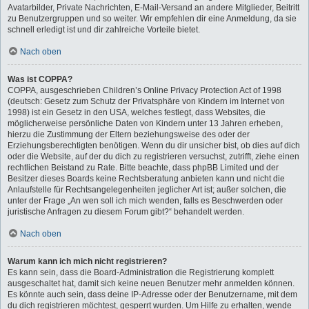
Avatarbilder, Private Nachrichten, E-Mail-Versand an andere Mitglieder, Beitritt
zu Benutzergruppen und so weiter. Wir empfehlen dir eine Anmeldung, da sie
schnell erledigt ist und dir zahlreiche Vorteile bietet.
Nach oben
Was ist COPPA?
COPPA, ausgeschrieben Children’s Online Privacy Protection Act of 1998
(deutsch: Gesetz zum Schutz der Privatsphäre von Kindern im Internet von
1998) ist ein Gesetz in den USA, welches festlegt, dass Websites, die
möglicherweise persönliche Daten von Kindern unter 13 Jahren erheben,
hierzu die Zustimmung der Eltern beziehungsweise des oder der
Erziehungsberechtigten benötigen. Wenn du dir unsicher bist, ob dies auf dich
oder die Website, auf der du dich zu registrieren versuchst, zutrifft, ziehe einen
rechtlichen Beistand zu Rate. Bitte beachte, dass phpBB Limited und der
Besitzer dieses Boards keine Rechtsberatung anbieten kann und nicht die
Anlaufstelle für Rechtsangelegenheiten jeglicher Art ist; außer solchen, die
unter der Frage „An wen soll ich mich wenden, falls es Beschwerden oder
juristische Anfragen zu diesem Forum gibt?“ behandelt werden.
Nach oben
Warum kann ich mich nicht registrieren?
Es kann sein, dass die Board-Administration die Registrierung komplett
ausgeschaltet hat, damit sich keine neuen Benutzer mehr anmelden können.
Es könnte auch sein, dass deine IP-Adresse oder der Benutzername, mit dem
du dich registrieren möchtest, gesperrt wurden. Um Hilfe zu erhalten, wende