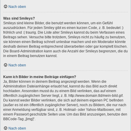
Nach oben
Was sind Smileys?
Smileys sind kleine Bilder, die benutzt werden können, um ein Gefühl
auszudrücken. Für jeden Smiley gibt es einen kurzen Code, z. B. bedeutet :)
fröhlich und :( traurig. Die Liste aller Smileys kannst du beim Verfassen eines
Beitrags sehen. Versuche bitte trotzdem, Smileys nicht zu häufig zu benutzen,
sie können einen Beitrag schnell unlesbar machen und ein Moderator könnte
deshalb deinen Beitrag entsprechend überarbeiten oder gar komplett löschen.
Die Board-Administration kann auch die Anzahl der Smileys begrenzen, die du
in einem Beitrag benutzen kannst.
Nach oben
Kann ich Bilder in meine Beiträge einfügen?
Ja, Bilder können in deinem Beitrag angezeigt werden. Wenn die
Administration Dateianhänge erlaubt hat, kannst du das Bild auch direkt
hochladen. Ansonsten musst du zu einem Bild verlinken, das auf einem
öffentlich zugänglichen Server liegt, z. B. http://www.domain.tld/mein-bild.gif.
Du kannst weder Bilder verlinken, die sich auf deinem eigenen PC befinden
(außer es ist ein öffentlich zugänglicher Server), noch zu Bildern, die nur nach
einer Anmeldung verfügbar sind, z. B. Hotmail- oder Yahoo-Mailboxen, mit
einem Passwort geschützte Seiten usw. Um das Bild anzuzeigen, benutze den
BBCode-Tag „[img]“.
Nach oben