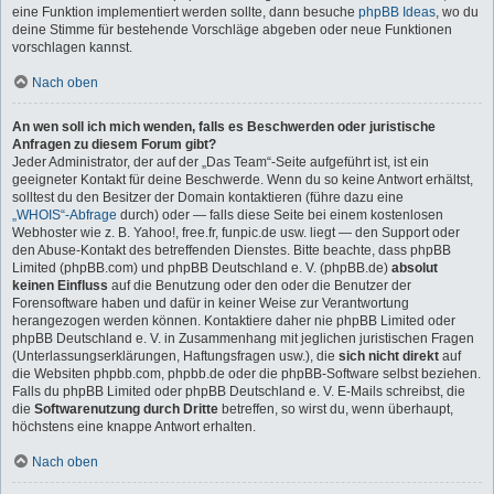
eine Funktion implementiert werden sollte, dann besuche
phpBB Ideas
, wo du
deine Stimme für bestehende Vorschläge abgeben oder neue Funktionen
vorschlagen kannst.
Nach oben
An wen soll ich mich wenden, falls es Beschwerden oder juristische
Anfragen zu diesem Forum gibt?
Jeder Administrator, der auf der „Das Team“-Seite aufgeführt ist, ist ein
geeigneter Kontakt für deine Beschwerde. Wenn du so keine Antwort erhältst,
solltest du den Besitzer der Domain kontaktieren (führe dazu eine
„WHOIS“-Abfrage
durch) oder — falls diese Seite bei einem kostenlosen
Webhoster wie z. B. Yahoo!, free.fr, funpic.de usw. liegt — den Support oder
den Abuse-Kontakt des betreffenden Dienstes. Bitte beachte, dass phpBB
Limited (phpBB.com) und phpBB Deutschland e. V. (phpBB.de)
absolut
keinen Einfluss
auf die Benutzung oder den oder die Benutzer der
Forensoftware haben und dafür in keiner Weise zur Verantwortung
herangezogen werden können. Kontaktiere daher nie phpBB Limited oder
phpBB Deutschland e. V. in Zusammenhang mit jeglichen juristischen Fragen
(Unterlassungserklärungen, Haftungsfragen usw.), die
sich nicht direkt
auf
die Websiten phpbb.com, phpbb.de oder die phpBB-Software selbst beziehen.
Falls du phpBB Limited oder phpBB Deutschland e. V. E-Mails schreibst, die
die
Softwarenutzung durch Dritte
betreffen, so wirst du, wenn überhaupt,
höchstens eine knappe Antwort erhalten.
Nach oben