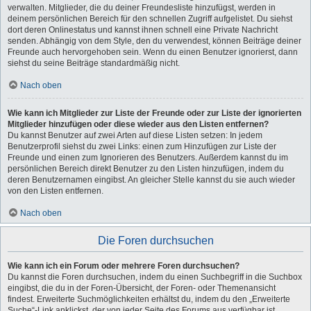
verwalten. Mitglieder, die du deiner Freundesliste hinzufügst, werden in
deinem persönlichen Bereich für den schnellen Zugriff aufgelistet. Du siehst
dort deren Onlinestatus und kannst ihnen schnell eine Private Nachricht
senden. Abhängig von dem Style, den du verwendest, können Beiträge deiner
Freunde auch hervorgehoben sein. Wenn du einen Benutzer ignorierst, dann
siehst du seine Beiträge standardmäßig nicht.
Nach oben
Wie kann ich Mitglieder zur Liste der Freunde oder zur Liste der ignorierten
Mitglieder hinzufügen oder diese wieder aus den Listen entfernen?
Du kannst Benutzer auf zwei Arten auf diese Listen setzen: In jedem
Benutzerprofil siehst du zwei Links: einen zum Hinzufügen zur Liste der
Freunde und einen zum Ignorieren des Benutzers. Außerdem kannst du im
persönlichen Bereich direkt Benutzer zu den Listen hinzufügen, indem du
deren Benutzernamen eingibst. An gleicher Stelle kannst du sie auch wieder
von den Listen entfernen.
Nach oben
Die Foren durchsuchen
Wie kann ich ein Forum oder mehrere Foren durchsuchen?
Du kannst die Foren durchsuchen, indem du einen Suchbegriff in die Suchbox
eingibst, die du in der Foren-Übersicht, der Foren- oder Themenansicht
findest. Erweiterte Suchmöglichkeiten erhältst du, indem du den „Erweiterte
Suche“-Link anklickst, der von jeder Seite des Forums aus verfügbar ist.