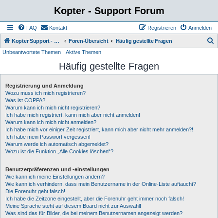
Kopter - Support Forum
FAQ
Kontakt
Registrieren
Anmelden
S
Kopter Support - von Anwendern für Anwender.
Foren-Übersicht
Häufig gestellte Fragen
Unbeantwortete Themen
Aktive Themen
u
Häufig gestellte Fragen
c
h
Registrierung und Anmeldung
e
Wozu muss ich mich registrieren?
Was ist COPPA?
Warum kann ich mich nicht registrieren?
Ich habe mich registriert, kann mich aber nicht anmelden!
Warum kann ich mich nicht anmelden?
Ich habe mich vor einiger Zeit registriert, kann mich aber nicht mehr anmelden?!
Ich habe mein Passwort vergessen!
Warum werde ich automatisch abgemeldet?
Wozu ist die Funktion „Alle Cookies löschen“?
Benutzerpräferenzen und -einstellungen
Wie kann ich meine Einstellungen ändern?
Wie kann ich verhindern, dass mein Benutzername in der Online-Liste auftaucht?
Die Forenuhr geht falsch!
Ich habe die Zeitzone eingestellt, aber die Forenuhr geht immer noch falsch!
Meine Sprache steht auf diesem Board nicht zur Auswahl!
Was sind das für Bilder, die bei meinem Benutzernamen angezeigt werden?