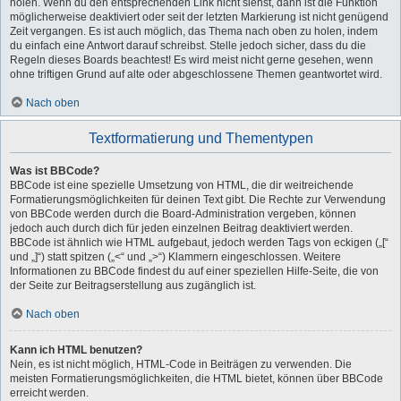
holen. Wenn du den entsprechenden Link nicht siehst, dann ist die Funktion
möglicherweise deaktiviert oder seit der letzten Markierung ist nicht genügend
Zeit vergangen. Es ist auch möglich, das Thema nach oben zu holen, indem
du einfach eine Antwort darauf schreibst. Stelle jedoch sicher, dass du die
Regeln dieses Boards beachtest! Es wird meist nicht gerne gesehen, wenn
ohne triftigen Grund auf alte oder abgeschlossene Themen geantwortet wird.
Nach oben
Textformatierung und Thementypen
Was ist BBCode?
BBCode ist eine spezielle Umsetzung von HTML, die dir weitreichende
Formatierungsmöglichkeiten für deinen Text gibt. Die Rechte zur Verwendung
von BBCode werden durch die Board-Administration vergeben, können
jedoch auch durch dich für jeden einzelnen Beitrag deaktiviert werden.
BBCode ist ähnlich wie HTML aufgebaut, jedoch werden Tags von eckigen („[“
und „]“) statt spitzen („<“ und „>“) Klammern eingeschlossen. Weitere
Informationen zu BBCode findest du auf einer speziellen Hilfe-Seite, die von
der Seite zur Beitragserstellung aus zugänglich ist.
Nach oben
Kann ich HTML benutzen?
Nein, es ist nicht möglich, HTML-Code in Beiträgen zu verwenden. Die
meisten Formatierungsmöglichkeiten, die HTML bietet, können über BBCode
erreicht werden.