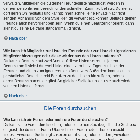
verwalten. Mitglieder, die du deiner Freundesliste hinzufügst, werden in
deinem persönlichen Bereich für den schnellen Zugriff aufgelistet. Du siehst
dort deren Onlinestatus und kannst ihnen schnell eine Private Nachricht
senden. Abhängig von dem Style, den du verwendest, können Beiträge deiner
Freunde auch hervorgehoben sein. Wenn du einen Benutzer ignorierst, dann
siehst du seine Beiträge standardmäßig nicht.
Nach oben
Wie kann ich Mitglieder zur Liste der Freunde oder zur Liste der ignorierten
Mitglieder hinzufügen oder diese wieder aus den Listen entfernen?
Du kannst Benutzer auf zwei Arten auf diese Listen setzen: In jedem
Benutzerprofil siehst du zwei Links: einen zum Hinzufügen zur Liste der
Freunde und einen zum Ignorieren des Benutzers. Außerdem kannst du im
persönlichen Bereich direkt Benutzer zu den Listen hinzufügen, indem du
deren Benutzernamen eingibst. An gleicher Stelle kannst du sie auch wieder
von den Listen entfernen.
Nach oben
Die Foren durchsuchen
Wie kann ich ein Forum oder mehrere Foren durchsuchen?
Du kannst die Foren durchsuchen, indem du einen Suchbegriff in die Suchbox
eingibst, die du in der Foren-Übersicht, der Foren- oder Themenansicht
findest. Erweiterte Suchmöglichkeiten erhältst du, indem du den „Erweiterte
Suche“-Link anklickst, der von jeder Seite des Forums aus verfügbar ist.