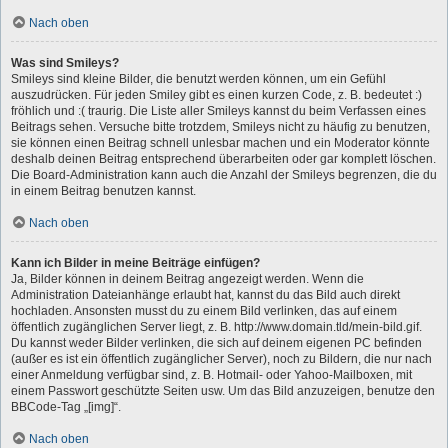
Nach oben
Was sind Smileys?
Smileys sind kleine Bilder, die benutzt werden können, um ein Gefühl
auszudrücken. Für jeden Smiley gibt es einen kurzen Code, z. B. bedeutet :)
fröhlich und :( traurig. Die Liste aller Smileys kannst du beim Verfassen eines
Beitrags sehen. Versuche bitte trotzdem, Smileys nicht zu häufig zu benutzen,
sie können einen Beitrag schnell unlesbar machen und ein Moderator könnte
deshalb deinen Beitrag entsprechend überarbeiten oder gar komplett löschen.
Die Board-Administration kann auch die Anzahl der Smileys begrenzen, die du
in einem Beitrag benutzen kannst.
Nach oben
Kann ich Bilder in meine Beiträge einfügen?
Ja, Bilder können in deinem Beitrag angezeigt werden. Wenn die
Administration Dateianhänge erlaubt hat, kannst du das Bild auch direkt
hochladen. Ansonsten musst du zu einem Bild verlinken, das auf einem
öffentlich zugänglichen Server liegt, z. B. http://www.domain.tld/mein-bild.gif.
Du kannst weder Bilder verlinken, die sich auf deinem eigenen PC befinden
(außer es ist ein öffentlich zugänglicher Server), noch zu Bildern, die nur nach
einer Anmeldung verfügbar sind, z. B. Hotmail- oder Yahoo-Mailboxen, mit
einem Passwort geschützte Seiten usw. Um das Bild anzuzeigen, benutze den
BBCode-Tag „[img]“.
Nach oben