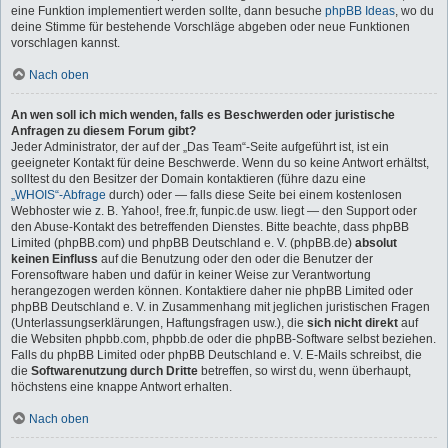
eine Funktion implementiert werden sollte, dann besuche
phpBB Ideas
, wo du
deine Stimme für bestehende Vorschläge abgeben oder neue Funktionen
vorschlagen kannst.
Nach oben
An wen soll ich mich wenden, falls es Beschwerden oder juristische
Anfragen zu diesem Forum gibt?
Jeder Administrator, der auf der „Das Team“-Seite aufgeführt ist, ist ein
geeigneter Kontakt für deine Beschwerde. Wenn du so keine Antwort erhältst,
solltest du den Besitzer der Domain kontaktieren (führe dazu eine
„WHOIS“-Abfrage
durch) oder — falls diese Seite bei einem kostenlosen
Webhoster wie z. B. Yahoo!, free.fr, funpic.de usw. liegt — den Support oder
den Abuse-Kontakt des betreffenden Dienstes. Bitte beachte, dass phpBB
Limited (phpBB.com) und phpBB Deutschland e. V. (phpBB.de)
absolut
keinen Einfluss
auf die Benutzung oder den oder die Benutzer der
Forensoftware haben und dafür in keiner Weise zur Verantwortung
herangezogen werden können. Kontaktiere daher nie phpBB Limited oder
phpBB Deutschland e. V. in Zusammenhang mit jeglichen juristischen Fragen
(Unterlassungserklärungen, Haftungsfragen usw.), die
sich nicht direkt
auf
die Websiten phpbb.com, phpbb.de oder die phpBB-Software selbst beziehen.
Falls du phpBB Limited oder phpBB Deutschland e. V. E-Mails schreibst, die
die
Softwarenutzung durch Dritte
betreffen, so wirst du, wenn überhaupt,
höchstens eine knappe Antwort erhalten.
Nach oben