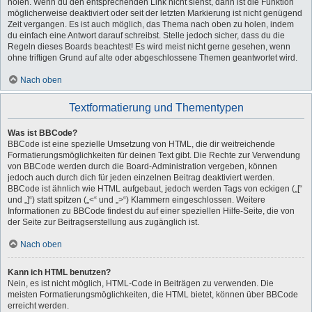
holen. Wenn du den entsprechenden Link nicht siehst, dann ist die Funktion
möglicherweise deaktiviert oder seit der letzten Markierung ist nicht genügend
Zeit vergangen. Es ist auch möglich, das Thema nach oben zu holen, indem
du einfach eine Antwort darauf schreibst. Stelle jedoch sicher, dass du die
Regeln dieses Boards beachtest! Es wird meist nicht gerne gesehen, wenn
ohne triftigen Grund auf alte oder abgeschlossene Themen geantwortet wird.
Nach oben
Textformatierung und Thementypen
Was ist BBCode?
BBCode ist eine spezielle Umsetzung von HTML, die dir weitreichende
Formatierungsmöglichkeiten für deinen Text gibt. Die Rechte zur Verwendung
von BBCode werden durch die Board-Administration vergeben, können
jedoch auch durch dich für jeden einzelnen Beitrag deaktiviert werden.
BBCode ist ähnlich wie HTML aufgebaut, jedoch werden Tags von eckigen („[“
und „]“) statt spitzen („<“ und „>“) Klammern eingeschlossen. Weitere
Informationen zu BBCode findest du auf einer speziellen Hilfe-Seite, die von
der Seite zur Beitragserstellung aus zugänglich ist.
Nach oben
Kann ich HTML benutzen?
Nein, es ist nicht möglich, HTML-Code in Beiträgen zu verwenden. Die
meisten Formatierungsmöglichkeiten, die HTML bietet, können über BBCode
erreicht werden.