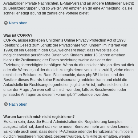
Avatarbilder, Private Nachrichten, E-Mail-Versand an andere Mitglieder, Beitritt
zu Benutzergruppen und so weiter. Wir empfehlen dir eine Anmeldung, da sie
schnell erledigt ist und dir zahlreiche Vorteile bietet.
Nach oben
Was ist COPPA?
COPPA, ausgeschrieben Children’s Online Privacy Protection Act of 1998
(deutsch: Gesetz zum Schutz der Privatsphäre von Kindern im Internet von
1998) ist ein Gesetz in den USA, welches festlegt, dass Websites, die
möglicherweise persönliche Daten von Kindern unter 13 Jahren erheben,
hierzu die Zustimmung der Eltern beziehungsweise des oder der
Erziehungsberechtigten benötigen. Wenn du dir unsicher bist, ob dies auf dich
oder die Website, auf der du dich zu registrieren versuchst, zutrifft, ziehe einen
rechtlichen Beistand zu Rate. Bitte beachte, dass phpBB Limited und der
Besitzer dieses Boards keine Rechtsberatung anbieten kann und nicht die
Anlaufstelle für Rechtsangelegenheiten jeglicher Art ist; außer solchen, die
unter der Frage „An wen soll ich mich wenden, falls es Beschwerden oder
juristische Anfragen zu diesem Forum gibt?“ behandelt werden.
Nach oben
Warum kann ich mich nicht registrieren?
Es kann sein, dass die Board-Administration die Registrierung komplett
ausgeschaltet hat, damit sich keine neuen Benutzer mehr anmelden können.
Es könnte auch sein, dass deine IP-Adresse oder der Benutzername, mit dem
du dich registrieren möchtest, gesperrt wurden. Um Hilfe zu erhalten, wende