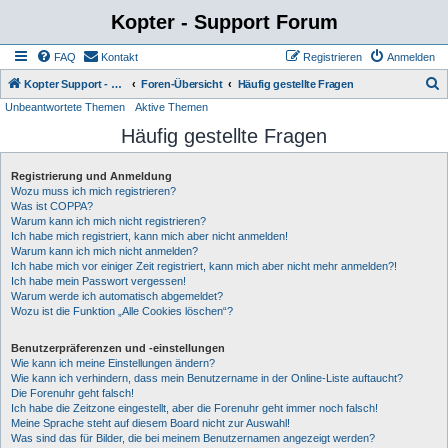
Kopter - Support Forum
FAQ
Kontakt
Registrieren
Anmelden
S
Kopter Support - von Anwendern für Anwender.
Foren-Übersicht
Häufig gestellte Fragen
Unbeantwortete Themen
Aktive Themen
u
Häufig gestellte Fragen
c
h
Registrierung und Anmeldung
e
Wozu muss ich mich registrieren?
Was ist COPPA?
Warum kann ich mich nicht registrieren?
Ich habe mich registriert, kann mich aber nicht anmelden!
Warum kann ich mich nicht anmelden?
Ich habe mich vor einiger Zeit registriert, kann mich aber nicht mehr anmelden?!
Ich habe mein Passwort vergessen!
Warum werde ich automatisch abgemeldet?
Wozu ist die Funktion „Alle Cookies löschen“?
Benutzerpräferenzen und -einstellungen
Wie kann ich meine Einstellungen ändern?
Wie kann ich verhindern, dass mein Benutzername in der Online-Liste auftaucht?
Die Forenuhr geht falsch!
Ich habe die Zeitzone eingestellt, aber die Forenuhr geht immer noch falsch!
Meine Sprache steht auf diesem Board nicht zur Auswahl!
Was sind das für Bilder, die bei meinem Benutzernamen angezeigt werden?