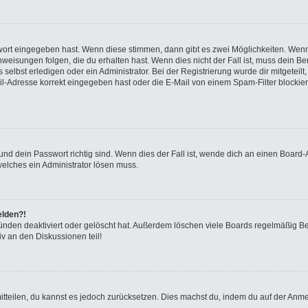
swort eingegeben hast. Wenn diese stimmen, dann gibt es zwei Möglichkeiten. We
eisungen folgen, die du erhalten hast. Wenn dies nicht der Fall ist, muss dein Ben
elbst erledigen oder ein Administrator. Bei der Registrierung wurde dir mitgeteilt, 
-Adresse korrekt eingegeben hast oder die E-Mail von einem Spam-Filter blockiert
nd dein Passwort richtig sind. Wenn dies der Fall ist, wende dich an einen Board-A
welches ein Administrator lösen muss.
elden?!
ünden deaktiviert oder gelöscht hat. Außerdem löschen viele Boards regelmäßig Ben
v an den Diskussionen teil!
 mitteilen, du kannst es jedoch zurücksetzen. Dies machst du, indem du auf der Anm