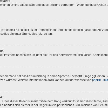
ftaucht?
 „Meinen Online-Status während dieser Sitzung verbergen“. Wenn du diese Option e
In diesem Fall solltest du im „Persönlichen Bereich“ die für dich passende Zeitzone 
t dies ein guter Grund, dies jetzt zu tun.
ch!
 Zeit trotzdem noch falsch ist, geht die Uhr des Servers vermutlich falsch. Kontakti
oder niemand hat das Forum bislang in deine Sprache übersetzt. Frage ggf. einen Bo
setzen würdest. Weitere Informationen dazu können auf der Website von
phpBB Limi
n?
Eines dieser Bilder ist meist mit deinem Rang verknüpft: Oft sind dies Sterne, Kä
Es handelt sich hierbei in der Regel um ein persönliches Bild, welches von Benutze