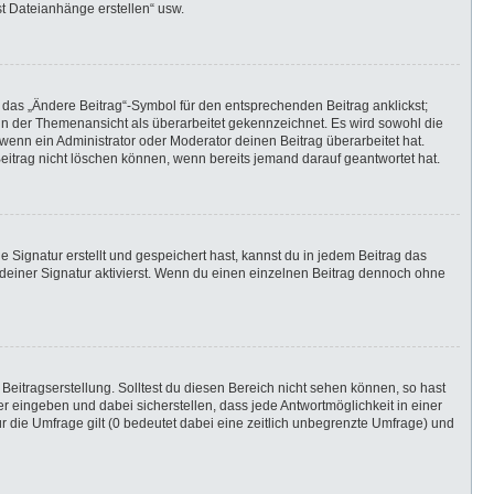
st Dateianhänge erstellen“ usw.
 das „Ändere Beitrag“-Symbol für den entsprechenden Beitrag anklickst;
g in der Themenansicht als überarbeitet gekennzeichnet. Es wird sowohl die
wenn ein Administrator oder Moderator deinen Beitrag überarbeitet hat.
 Beitrag nicht löschen können, wenn bereits jemand darauf geantwortet hat.
Signatur erstellt und gespeichert hast, kannst du in jedem Beitrag das
einer Signatur aktivierst. Wenn du einen einzelnen Beitrag dennoch ohne
Beitragserstellung. Solltest du diesen Bereich nicht sehen können, so hast
r eingeben und dabei sicherstellen, dass jede Antwortmöglichkeit in einer
r die Umfrage gilt (0 bedeutet dabei eine zeitlich unbegrenzte Umfrage) und