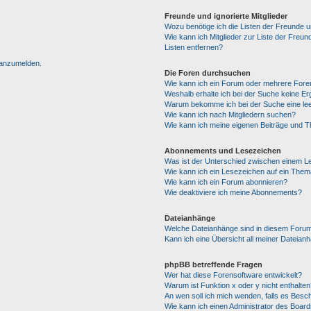
Freunde und ignorierte Mitglieder
Wozu benötige ich die Listen der Freunde un
Wie kann ich Mitglieder zur Liste der Freun
Listen entfernen?
h anzumelden.
Die Foren durchsuchen
Wie kann ich ein Forum oder mehrere For
Weshalb erhalte ich bei der Suche keine E
Warum bekomme ich bei der Suche eine lee
Wie kann ich nach Mitgliedern suchen?
Wie kann ich meine eigenen Beiträge und 
Abonnements und Lesezeichen
Was ist der Unterschied zwischen einem 
Wie kann ich ein Lesezeichen auf ein The
Wie kann ich ein Forum abonnieren?
Wie deaktiviere ich meine Abonnements?
Dateianhänge
Welche Dateianhänge sind in diesem Forum
Kann ich eine Übersicht all meiner Dateian
phpBB betreffende Fragen
Wer hat diese Forensoftware entwickelt?
Warum ist Funktion x oder y nicht enthalten
An wen soll ich mich wenden, falls es Besc
Wie kann ich einen Administrator des Board