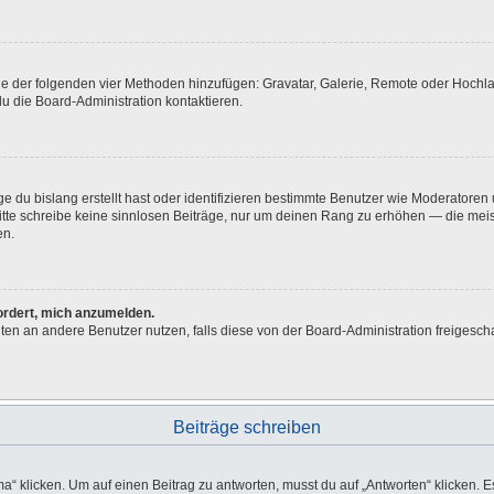
eine der folgenden vier Methoden hinzufügen: Gravatar, Galerie, Remote oder Hoch
u die Board-Administration kontaktieren.
e du bislang erstellt hast oder identifizieren bestimmte Benutzer wie Moderatore
 Bitte schreibe keine sinnlosen Beiträge, nur um deinen Rang zu erhöhen — die me
en.
fordert, mich anzumelden.
ichten an andere Benutzer nutzen, falls diese von der Board-Administration freig
Beiträge schreiben
licken. Um auf einen Beitrag zu antworten, musst du auf „Antworten“ klicken. Es k