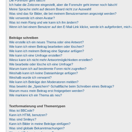
Die Forenuhr geht falsch!
Ich habe die Zeitzone eingestellt, aber die Forenuhr geht immer noch falsch!
Meine Sprache steht auf diesem Board nicht zur Auswahl!
Was sind das für Bilder, die bei meinem Benutzernamen angezeigt werden?
Wie verwende ich einen Avatar?
Was ist mein Rang und wie kann ich ihn ändern?
Wenn ich bei einem Benutzer auf den E-Mail-Link klicke, werde ich aufgefordert, mic
Beiträge schreiben
Wie erstelle ich ein neues Thema oder eine Antwort?
Wie kann ich einen Beitrag bearbeiten oder löschen?
Wie kann ich meinem Beitrag eine Signatur anfügen?
Wie kann ich eine Umfrage erstellen?
Wieso kann ich nicht mehr Antwortmöglichkeiten erstellen?
Wie bearbeite oder lösche ich eine Umfrage?
Warum kann ich auf bestimmte Foren nicht zugreifen?
Weshalb kann ich keine Dateianhänge anfügen?
Weshalb wurde ich verwarnt?
Wie kann ich Beiträge den Moderatoren melden?
Was bewirkt die „Speichern“-Schaltfläche beim Schreiben eines Beitrags?
Warum muss mein Beitrag erst freigegeben werden?
Wie markiere ich ein Thema als neu?
Textformatierung und Thementypen
Was ist BBCode?
Kann ich HTML benutzen?
Was sind Smileys?
Kann ich Bilder in meine Beiträge einfügen?
Was sind globale Bekanntmachungen?