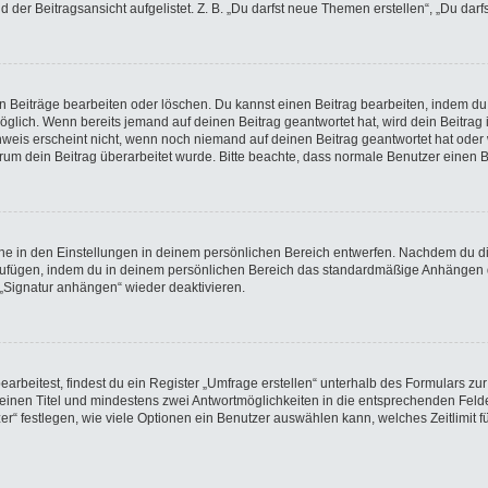
der Beitragsansicht aufgelistet. Z. B. „Du darfst neue Themen erstellen“, „Du darf
en Beiträge bearbeiten oder löschen. Du kannst einen Beitrag bearbeiten, indem du
möglich. Wenn bereits jemand auf deinen Beitrag geantwortet hat, wird dein Beitra
nweis erscheint nicht, wenn noch niemand auf deinen Beitrag geantwortet hat oder 
 warum dein Beitrag überarbeitet wurde. Bitte beachte, dass normale Benutzer einen
e in den Einstellungen in deinem persönlichen Bereich entwerfen. Nachdem du die 
nzufügen, indem du in deinem persönlichen Bereich das standardmäßige Anhängen d
 „Signatur anhängen“ wieder deaktivieren.
beitest, findest du ein Register „Umfrage erstellen“ unterhalb des Formulars zur 
t einen Titel und mindestens zwei Antwortmöglichkeiten in die entsprechenden Felde
r“ festlegen, wie viele Optionen ein Benutzer auswählen kann, welches Zeitlimit fü