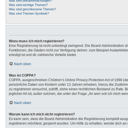
Was sind Bekanntmachungen?
Was sind wichtige Themen?
Was sind geschlossene Themen?
Was sind Themen-Symbole?
Wozu muss ich mich registrieren?
Eine Registrierung ist nicht unbedingt zwingend. Die Board-Administration dies
Funktionen, die Gästen nicht zur Verfügung stehen: zum Beispiel Avatarbilder
erledigt ist und dir zahlreiche Vorteile bietet.
Nach oben
Was ist COPPA?
COPPA, ausgeschrieben Children’s Online Privacy Protection Act of 1998 (de
persönliche Daten von Kindern unter 13 Jahren erheben, hierzu die Zustimmu
zu registrieren versuchst, zutrifft, ziehe einen rechtlichen Beistand zu Rat
jeglicher Art ist; außer solchen, die unter der Frage „An wen soll ich mich 
Nach oben
Warum kann ich mich nicht registrieren?
Es kann sein, dass die Board-Administration die Registrierung komplett au
registrieren möchtest, gesperrt wurden. Um Hilfe zu erhalten, wende dich an 