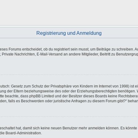
Registrierung und Anmeldung
es Forums entscheidet, ob du registriert sein musst, um Beiträge zu schreiben. Auf j
, Private Nachrichten, E-Mail-Versand an andere Mitglieder, Beitritt zu Benutzergr
utsch: Gesetz zum Schutz der Privatsphäre von Kindern im Internet von 1998) ist e
ng der Eltern beziehungsweise des oder der Erziehungsberechtigten benötigen. Wen
e. Bitte beachte, dass phpBB Limited und der Besitzer dieses Boards keine Rechtsbe
wenden, falls es Beschwerden oder juristische Anfragen zu diesem Forum gibt?“ beha
sgeschaltet hat, damit sich keine neuen Benutzer mehr anmelden können. Es könnte
die Board-Administration.