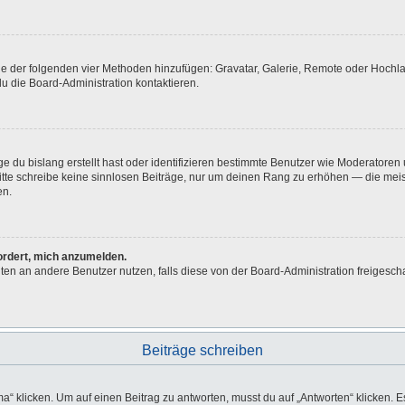
eine der folgenden vier Methoden hinzufügen: Gravatar, Galerie, Remote oder Hoch
u die Board-Administration kontaktieren.
e du bislang erstellt hast oder identifizieren bestimmte Benutzer wie Moderatore
 Bitte schreibe keine sinnlosen Beiträge, nur um deinen Rang zu erhöhen — die me
en.
fordert, mich anzumelden.
ichten an andere Benutzer nutzen, falls diese von der Board-Administration freig
Beiträge schreiben
licken. Um auf einen Beitrag zu antworten, musst du auf „Antworten“ klicken. Es k