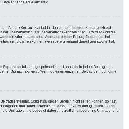
st Dateianhänge erstellen“ usw.
 das „Ändere Beitrag“-Symbol für den entsprechenden Beitrag anklickst;
g in der Themenansicht als überarbeitet gekennzeichnet. Es wird sowohl die
wenn ein Administrator oder Moderator deinen Beitrag überarbeitet hat.
 Beitrag nicht löschen können, wenn bereits jemand darauf geantwortet hat.
Signatur erstellt und gespeichert hast, kannst du in jedem Beitrag das
einer Signatur aktivierst. Wenn du einen einzelnen Beitrag dennoch ohne
Beitragserstellung. Solltest du diesen Bereich nicht sehen können, so hast
r eingeben und dabei sicherstellen, dass jede Antwortmöglichkeit in einer
r die Umfrage gilt (0 bedeutet dabei eine zeitlich unbegrenzte Umfrage) und