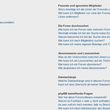
Freunde und ignorierte Mitglieder
Wozu benötige ich die Listen der Freunde un
Wie kann ich Mitglieder zur Liste der Freun
Listen entfernen?
h anzumelden.
Die Foren durchsuchen
Wie kann ich ein Forum oder mehrere For
Weshalb erhalte ich bei der Suche keine E
Warum bekomme ich bei der Suche eine lee
Wie kann ich nach Mitgliedern suchen?
Wie kann ich meine eigenen Beiträge und 
Abonnements und Lesezeichen
Was ist der Unterschied zwischen einem 
Wie kann ich ein Lesezeichen auf ein The
Wie kann ich ein Forum abonnieren?
Wie deaktiviere ich meine Abonnements?
Dateianhänge
Welche Dateianhänge sind in diesem Forum
Kann ich eine Übersicht all meiner Dateian
phpBB betreffende Fragen
Wer hat diese Forensoftware entwickelt?
Warum ist Funktion x oder y nicht enthalten
An wen soll ich mich wenden, falls es Besc
Wie kann ich einen Administrator des Board