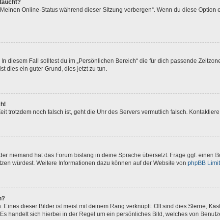
ftaucht?
 „Meinen Online-Status während dieser Sitzung verbergen“. Wenn du diese Option e
In diesem Fall solltest du im „Persönlichen Bereich“ die für dich passende Zeitzone 
t dies ein guter Grund, dies jetzt zu tun.
ch!
 Zeit trotzdem noch falsch ist, geht die Uhr des Servers vermutlich falsch. Kontakti
oder niemand hat das Forum bislang in deine Sprache übersetzt. Frage ggf. einen Bo
setzen würdest. Weitere Informationen dazu können auf der Website von
phpBB Limi
n?
Eines dieser Bilder ist meist mit deinem Rang verknüpft: Oft sind dies Sterne, Kä
Es handelt sich hierbei in der Regel um ein persönliches Bild, welches von Benutze