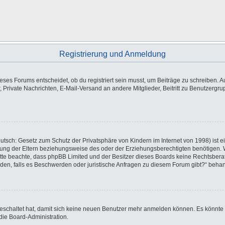
Registrierung und Anmeldung
es Forums entscheidet, ob du registriert sein musst, um Beiträge zu schreiben. Auf j
, Private Nachrichten, E-Mail-Versand an andere Mitglieder, Beitritt zu Benutzergr
utsch: Gesetz zum Schutz der Privatsphäre von Kindern im Internet von 1998) ist e
ng der Eltern beziehungsweise des oder der Erziehungsberechtigten benötigen. Wen
e. Bitte beachte, dass phpBB Limited und der Besitzer dieses Boards keine Rechtsbe
wenden, falls es Beschwerden oder juristische Anfragen zu diesem Forum gibt?“ beha
sgeschaltet hat, damit sich keine neuen Benutzer mehr anmelden können. Es könnte
die Board-Administration.