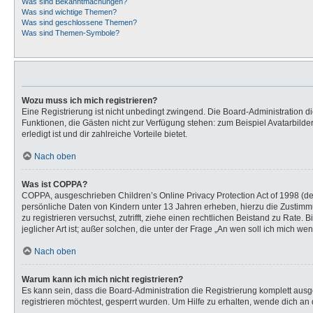
Was sind Bekanntmachungen?
Was sind wichtige Themen?
Was sind geschlossene Themen?
Was sind Themen-Symbole?
Wozu muss ich mich registrieren?
Eine Registrierung ist nicht unbedingt zwingend. Die Board-Administration dies
Funktionen, die Gästen nicht zur Verfügung stehen: zum Beispiel Avatarbilder
erledigt ist und dir zahlreiche Vorteile bietet.
Nach oben
Was ist COPPA?
COPPA, ausgeschrieben Children’s Online Privacy Protection Act of 1998 (de
persönliche Daten von Kindern unter 13 Jahren erheben, hierzu die Zustimmu
zu registrieren versuchst, zutrifft, ziehe einen rechtlichen Beistand zu Rat
jeglicher Art ist; außer solchen, die unter der Frage „An wen soll ich mich 
Nach oben
Warum kann ich mich nicht registrieren?
Es kann sein, dass die Board-Administration die Registrierung komplett au
registrieren möchtest, gesperrt wurden. Um Hilfe zu erhalten, wende dich an 