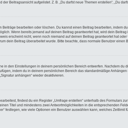
der Beitragsansicht aufgelistet. Z. B. „Du darfst neue Themen erstellen“, „Du darf
en Beiträge bearbeiten oder löschen. Du kannst einen Beitrag bearbeiten, indem du
möglich. Wenn bereits jemand auf deinen Beitrag geantwortet hat, wird dein Beitra
nweis erscheint nicht, wenn noch niemand auf deinen Beitrag geantwortet hat oder 
 warum dein Beitrag überarbeitet wurde. Bitte beachte, dass normale Benutzer einen
e in den Einstellungen in deinem persönlichen Bereich entwerfen. Nachdem du die 
nzufügen, indem du in deinem persönlichen Bereich das standardmäßige Anhängen d
 „Signatur anhängen“ wieder deaktivieren.
beitest, findest du ein Register „Umfrage erstellen“ unterhalb des Formulars zur 
t einen Titel und mindestens zwei Antwortmöglichkeiten in die entsprechenden Felde
r“ festlegen, wie viele Optionen ein Benutzer auswählen kann, welches Zeitlimit fü