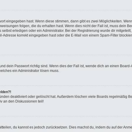
swort eingegeben hast. Wenn diese stimmen, dann gibt es zwei Möglichkeiten. We
eisungen folgen, die du erhalten hast. Wenn dies nicht der Fall ist, muss dein Ben
elbst erledigen oder ein Administrator. Bei der Registrierung wurde dir mitgeteilt, 
-Adresse korrekt eingegeben hast oder die E-Mail von einem Spam-Filter blockiert
nd dein Passwort richtig sind. Wenn dies der Fall ist, wende dich an einen Board-A
welches ein Administrator lösen muss.
elden?!
ünden deaktiviert oder gelöscht hat. Außerdem löschen viele Boards regelmäßig Ben
v an den Diskussionen teil!
 mitteilen, du kannst es jedoch zurücksetzen. Dies machst du, indem du auf der Anm