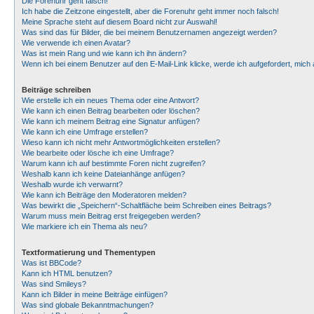
Die Forenuhr geht falsch!
Ich habe die Zeitzone eingestellt, aber die Forenuhr geht immer noch falsch!
Meine Sprache steht auf diesem Board nicht zur Auswahl!
Was sind das für Bilder, die bei meinem Benutzernamen angezeigt werden?
Wie verwende ich einen Avatar?
Was ist mein Rang und wie kann ich ihn ändern?
Wenn ich bei einem Benutzer auf den E-Mail-Link klicke, werde ich aufgefordert, mic
Beiträge schreiben
Wie erstelle ich ein neues Thema oder eine Antwort?
Wie kann ich einen Beitrag bearbeiten oder löschen?
Wie kann ich meinem Beitrag eine Signatur anfügen?
Wie kann ich eine Umfrage erstellen?
Wieso kann ich nicht mehr Antwortmöglichkeiten erstellen?
Wie bearbeite oder lösche ich eine Umfrage?
Warum kann ich auf bestimmte Foren nicht zugreifen?
Weshalb kann ich keine Dateianhänge anfügen?
Weshalb wurde ich verwarnt?
Wie kann ich Beiträge den Moderatoren melden?
Was bewirkt die „Speichern“-Schaltfläche beim Schreiben eines Beitrags?
Warum muss mein Beitrag erst freigegeben werden?
Wie markiere ich ein Thema als neu?
Textformatierung und Thementypen
Was ist BBCode?
Kann ich HTML benutzen?
Was sind Smileys?
Kann ich Bilder in meine Beiträge einfügen?
Was sind globale Bekanntmachungen?