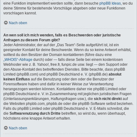
eine Funktion implementiert werden sollte, dann besuche
phpBB Ideas
, wo du
deine Stimme für bestehende Vorschläge abgeben oder neue Funktionen
vorschlagen kannst.
Nach oben
An wen soll ich mich wenden, falls es Beschwerden oder juristische
Anfragen zu diesem Forum gibt?
Jeder Administrator, der auf der „Das Team“-Seite aufgeführt ist, ist ein
geeigneter Kontakt für deine Beschwerde. Wenn du so keine Antwort erhältst,
solltest du den Besitzer der Domain kontaktieren (führe dazu eine
„WHOIS“-Abfrage
durch) oder — falls diese Seite bei einem kostenlosen
Webhoster wie z. B. Yahoo!, free.fr, funpic.de usw. liegt — den Support oder
den Abuse-Kontakt des betreffenden Dienstes. Bitte beachte, dass phpBB
Limited (phpBB.com) und phpBB Deutschland e. V. (phpBB.de)
absolut
keinen Einfluss
auf die Benutzung oder den oder die Benutzer der
Forensoftware haben und dafür in keiner Weise zur Verantwortung
herangezogen werden können. Kontaktiere daher nie phpBB Limited oder
phpBB Deutschland e. V. in Zusammenhang mit jeglichen juristischen Fragen
(Unterlassungserklärungen, Haftungsfragen usw.), die
sich nicht direkt
auf
die Websiten phpbb.com, phpbb.de oder die phpBB-Software selbst beziehen.
Falls du phpBB Limited oder phpBB Deutschland e. V. E-Mails schreibst, die
die
Softwarenutzung durch Dritte
betreffen, so wirst du, wenn überhaupt,
höchstens eine knappe Antwort erhalten.
Nach oben