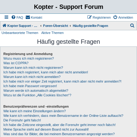
Kopter - Support Forum
FAQ
Kontakt
Registrieren
Anmelden
S
Kopter Support - von Anwendern für Anwender.
Foren-Übersicht
Häufig gestellte Fragen
Unbeantwortete Themen
Aktive Themen
u
Häufig gestellte Fragen
c
h
Registrierung und Anmeldung
e
Wozu muss ich mich registrieren?
Was ist COPPA?
Warum kann ich mich nicht registrieren?
Ich habe mich registriert, kann mich aber nicht anmelden!
Warum kann ich mich nicht anmelden?
Ich habe mich vor einiger Zeit registriert, kann mich aber nicht mehr anmelden?!
Ich habe mein Passwort vergessen!
Warum werde ich automatisch abgemeldet?
Wozu ist die Funktion „Alle Cookies löschen“?
Benutzerpräferenzen und -einstellungen
Wie kann ich meine Einstellungen ändern?
Wie kann ich verhindern, dass mein Benutzername in der Online-Liste auftaucht?
Die Forenuhr geht falsch!
Ich habe die Zeitzone eingestellt, aber die Forenuhr geht immer noch falsch!
Meine Sprache steht auf diesem Board nicht zur Auswahl!
Was sind das für Bilder, die bei meinem Benutzernamen angezeigt werden?