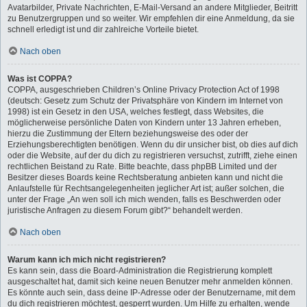
Avatarbilder, Private Nachrichten, E-Mail-Versand an andere Mitglieder, Beitritt
zu Benutzergruppen und so weiter. Wir empfehlen dir eine Anmeldung, da sie
schnell erledigt ist und dir zahlreiche Vorteile bietet.
Nach oben
Was ist COPPA?
COPPA, ausgeschrieben Children’s Online Privacy Protection Act of 1998
(deutsch: Gesetz zum Schutz der Privatsphäre von Kindern im Internet von
1998) ist ein Gesetz in den USA, welches festlegt, dass Websites, die
möglicherweise persönliche Daten von Kindern unter 13 Jahren erheben,
hierzu die Zustimmung der Eltern beziehungsweise des oder der
Erziehungsberechtigten benötigen. Wenn du dir unsicher bist, ob dies auf dich
oder die Website, auf der du dich zu registrieren versuchst, zutrifft, ziehe einen
rechtlichen Beistand zu Rate. Bitte beachte, dass phpBB Limited und der
Besitzer dieses Boards keine Rechtsberatung anbieten kann und nicht die
Anlaufstelle für Rechtsangelegenheiten jeglicher Art ist; außer solchen, die
unter der Frage „An wen soll ich mich wenden, falls es Beschwerden oder
juristische Anfragen zu diesem Forum gibt?“ behandelt werden.
Nach oben
Warum kann ich mich nicht registrieren?
Es kann sein, dass die Board-Administration die Registrierung komplett
ausgeschaltet hat, damit sich keine neuen Benutzer mehr anmelden können.
Es könnte auch sein, dass deine IP-Adresse oder der Benutzername, mit dem
du dich registrieren möchtest, gesperrt wurden. Um Hilfe zu erhalten, wende