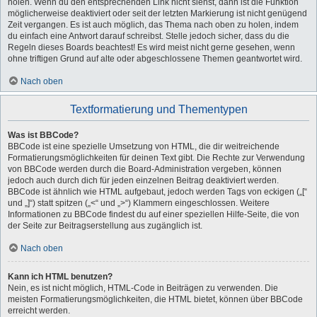
holen. Wenn du den entsprechenden Link nicht siehst, dann ist die Funktion
möglicherweise deaktiviert oder seit der letzten Markierung ist nicht genügend
Zeit vergangen. Es ist auch möglich, das Thema nach oben zu holen, indem
du einfach eine Antwort darauf schreibst. Stelle jedoch sicher, dass du die
Regeln dieses Boards beachtest! Es wird meist nicht gerne gesehen, wenn
ohne triftigen Grund auf alte oder abgeschlossene Themen geantwortet wird.
Nach oben
Textformatierung und Thementypen
Was ist BBCode?
BBCode ist eine spezielle Umsetzung von HTML, die dir weitreichende
Formatierungsmöglichkeiten für deinen Text gibt. Die Rechte zur Verwendung
von BBCode werden durch die Board-Administration vergeben, können
jedoch auch durch dich für jeden einzelnen Beitrag deaktiviert werden.
BBCode ist ähnlich wie HTML aufgebaut, jedoch werden Tags von eckigen („[“
und „]“) statt spitzen („<“ und „>“) Klammern eingeschlossen. Weitere
Informationen zu BBCode findest du auf einer speziellen Hilfe-Seite, die von
der Seite zur Beitragserstellung aus zugänglich ist.
Nach oben
Kann ich HTML benutzen?
Nein, es ist nicht möglich, HTML-Code in Beiträgen zu verwenden. Die
meisten Formatierungsmöglichkeiten, die HTML bietet, können über BBCode
erreicht werden.