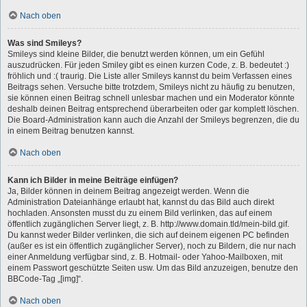
Nach oben
Was sind Smileys?
Smileys sind kleine Bilder, die benutzt werden können, um ein Gefühl
auszudrücken. Für jeden Smiley gibt es einen kurzen Code, z. B. bedeutet :)
fröhlich und :( traurig. Die Liste aller Smileys kannst du beim Verfassen eines
Beitrags sehen. Versuche bitte trotzdem, Smileys nicht zu häufig zu benutzen,
sie können einen Beitrag schnell unlesbar machen und ein Moderator könnte
deshalb deinen Beitrag entsprechend überarbeiten oder gar komplett löschen.
Die Board-Administration kann auch die Anzahl der Smileys begrenzen, die du
in einem Beitrag benutzen kannst.
Nach oben
Kann ich Bilder in meine Beiträge einfügen?
Ja, Bilder können in deinem Beitrag angezeigt werden. Wenn die
Administration Dateianhänge erlaubt hat, kannst du das Bild auch direkt
hochladen. Ansonsten musst du zu einem Bild verlinken, das auf einem
öffentlich zugänglichen Server liegt, z. B. http://www.domain.tld/mein-bild.gif.
Du kannst weder Bilder verlinken, die sich auf deinem eigenen PC befinden
(außer es ist ein öffentlich zugänglicher Server), noch zu Bildern, die nur nach
einer Anmeldung verfügbar sind, z. B. Hotmail- oder Yahoo-Mailboxen, mit
einem Passwort geschützte Seiten usw. Um das Bild anzuzeigen, benutze den
BBCode-Tag „[img]“.
Nach oben