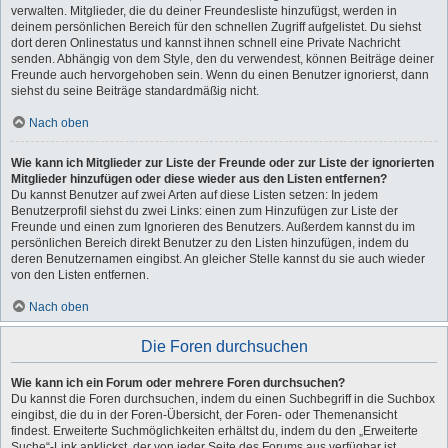
verwalten. Mitglieder, die du deiner Freundesliste hinzufügst, werden in
deinem persönlichen Bereich für den schnellen Zugriff aufgelistet. Du siehst
dort deren Onlinestatus und kannst ihnen schnell eine Private Nachricht
senden. Abhängig von dem Style, den du verwendest, können Beiträge deiner
Freunde auch hervorgehoben sein. Wenn du einen Benutzer ignorierst, dann
siehst du seine Beiträge standardmäßig nicht.
Nach oben
Wie kann ich Mitglieder zur Liste der Freunde oder zur Liste der ignorierten
Mitglieder hinzufügen oder diese wieder aus den Listen entfernen?
Du kannst Benutzer auf zwei Arten auf diese Listen setzen: In jedem
Benutzerprofil siehst du zwei Links: einen zum Hinzufügen zur Liste der
Freunde und einen zum Ignorieren des Benutzers. Außerdem kannst du im
persönlichen Bereich direkt Benutzer zu den Listen hinzufügen, indem du
deren Benutzernamen eingibst. An gleicher Stelle kannst du sie auch wieder
von den Listen entfernen.
Nach oben
Die Foren durchsuchen
Wie kann ich ein Forum oder mehrere Foren durchsuchen?
Du kannst die Foren durchsuchen, indem du einen Suchbegriff in die Suchbox
eingibst, die du in der Foren-Übersicht, der Foren- oder Themenansicht
findest. Erweiterte Suchmöglichkeiten erhältst du, indem du den „Erweiterte
Suche“-Link anklickst, der von jeder Seite des Forums aus verfügbar ist.