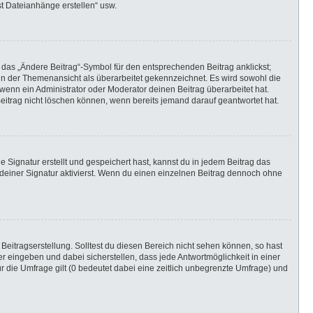
st Dateianhänge erstellen“ usw.
 das „Ändere Beitrag“-Symbol für den entsprechenden Beitrag anklickst;
g in der Themenansicht als überarbeitet gekennzeichnet. Es wird sowohl die
wenn ein Administrator oder Moderator deinen Beitrag überarbeitet hat.
 Beitrag nicht löschen können, wenn bereits jemand darauf geantwortet hat.
Signatur erstellt und gespeichert hast, kannst du in jedem Beitrag das
einer Signatur aktivierst. Wenn du einen einzelnen Beitrag dennoch ohne
Beitragserstellung. Solltest du diesen Bereich nicht sehen können, so hast
r eingeben und dabei sicherstellen, dass jede Antwortmöglichkeit in einer
r die Umfrage gilt (0 bedeutet dabei eine zeitlich unbegrenzte Umfrage) und