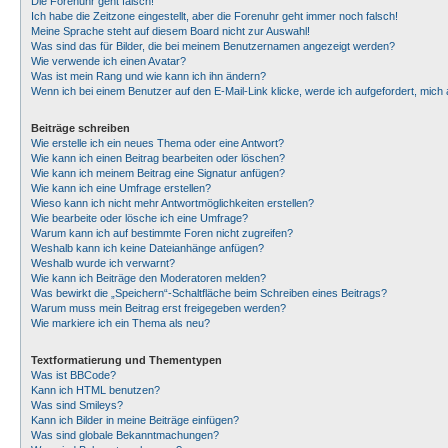
Die Forenuhr geht falsch!
Ich habe die Zeitzone eingestellt, aber die Forenuhr geht immer noch falsch!
Meine Sprache steht auf diesem Board nicht zur Auswahl!
Was sind das für Bilder, die bei meinem Benutzernamen angezeigt werden?
Wie verwende ich einen Avatar?
Was ist mein Rang und wie kann ich ihn ändern?
Wenn ich bei einem Benutzer auf den E-Mail-Link klicke, werde ich aufgefordert, mic
Beiträge schreiben
Wie erstelle ich ein neues Thema oder eine Antwort?
Wie kann ich einen Beitrag bearbeiten oder löschen?
Wie kann ich meinem Beitrag eine Signatur anfügen?
Wie kann ich eine Umfrage erstellen?
Wieso kann ich nicht mehr Antwortmöglichkeiten erstellen?
Wie bearbeite oder lösche ich eine Umfrage?
Warum kann ich auf bestimmte Foren nicht zugreifen?
Weshalb kann ich keine Dateianhänge anfügen?
Weshalb wurde ich verwarnt?
Wie kann ich Beiträge den Moderatoren melden?
Was bewirkt die „Speichern“-Schaltfläche beim Schreiben eines Beitrags?
Warum muss mein Beitrag erst freigegeben werden?
Wie markiere ich ein Thema als neu?
Textformatierung und Thementypen
Was ist BBCode?
Kann ich HTML benutzen?
Was sind Smileys?
Kann ich Bilder in meine Beiträge einfügen?
Was sind globale Bekanntmachungen?