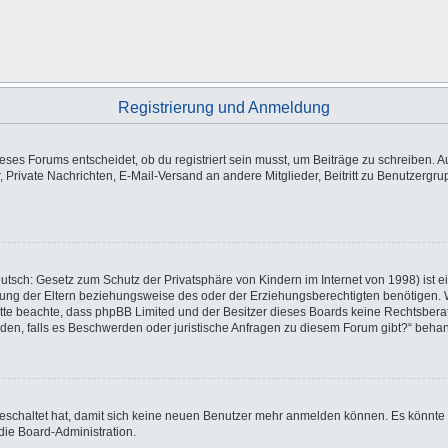
Registrierung und Anmeldung
es Forums entscheidet, ob du registriert sein musst, um Beiträge zu schreiben. Auf j
, Private Nachrichten, E-Mail-Versand an andere Mitglieder, Beitritt zu Benutzergr
utsch: Gesetz zum Schutz der Privatsphäre von Kindern im Internet von 1998) ist e
ng der Eltern beziehungsweise des oder der Erziehungsberechtigten benötigen. Wen
e. Bitte beachte, dass phpBB Limited und der Besitzer dieses Boards keine Rechtsbe
wenden, falls es Beschwerden oder juristische Anfragen zu diesem Forum gibt?“ beha
sgeschaltet hat, damit sich keine neuen Benutzer mehr anmelden können. Es könnte
die Board-Administration.