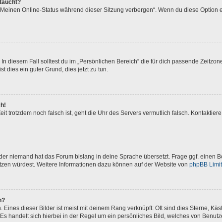
ftaucht?
 „Meinen Online-Status während dieser Sitzung verbergen“. Wenn du diese Option e
In diesem Fall solltest du im „Persönlichen Bereich“ die für dich passende Zeitzone 
t dies ein guter Grund, dies jetzt zu tun.
ch!
 Zeit trotzdem noch falsch ist, geht die Uhr des Servers vermutlich falsch. Kontakti
oder niemand hat das Forum bislang in deine Sprache übersetzt. Frage ggf. einen Bo
setzen würdest. Weitere Informationen dazu können auf der Website von
phpBB Limi
n?
Eines dieser Bilder ist meist mit deinem Rang verknüpft: Oft sind dies Sterne, Kä
Es handelt sich hierbei in der Regel um ein persönliches Bild, welches von Benutze