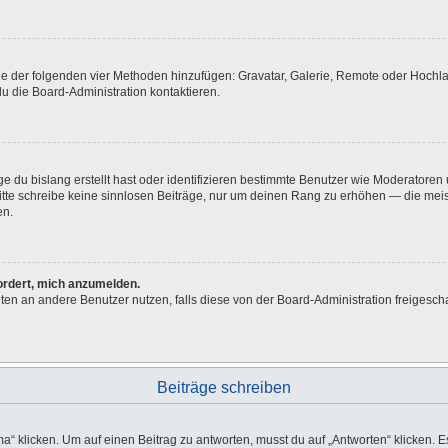
eine der folgenden vier Methoden hinzufügen: Gravatar, Galerie, Remote oder Hoch
u die Board-Administration kontaktieren.
e du bislang erstellt hast oder identifizieren bestimmte Benutzer wie Moderatore
 Bitte schreibe keine sinnlosen Beiträge, nur um deinen Rang zu erhöhen — die me
en.
fordert, mich anzumelden.
ichten an andere Benutzer nutzen, falls diese von der Board-Administration freig
Beiträge schreiben
licken. Um auf einen Beitrag zu antworten, musst du auf „Antworten“ klicken. Es k