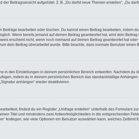
der Beitragsansicht aufgelistet. Z. B. „Du darfst neue Themen erstellen“, „Du darf
en Beiträge bearbeiten oder löschen. Du kannst einen Beitrag bearbeiten, indem du
möglich. Wenn bereits jemand auf deinen Beitrag geantwortet hat, wird dein Beitra
nweis erscheint nicht, wenn noch niemand auf deinen Beitrag geantwortet hat oder 
 warum dein Beitrag überarbeitet wurde. Bitte beachte, dass normale Benutzer einen
e in den Einstellungen in deinem persönlichen Bereich entwerfen. Nachdem du die 
nzufügen, indem du in deinem persönlichen Bereich das standardmäßige Anhängen d
 „Signatur anhängen“ wieder deaktivieren.
beitest, findest du ein Register „Umfrage erstellen“ unterhalb des Formulars zur 
t einen Titel und mindestens zwei Antwortmöglichkeiten in die entsprechenden Felde
r“ festlegen, wie viele Optionen ein Benutzer auswählen kann, welches Zeitlimit fü