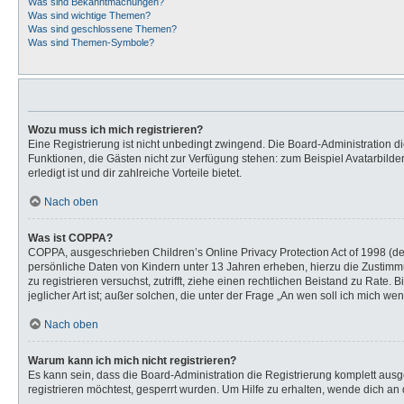
Was sind Bekanntmachungen?
Was sind wichtige Themen?
Was sind geschlossene Themen?
Was sind Themen-Symbole?
Wozu muss ich mich registrieren?
Eine Registrierung ist nicht unbedingt zwingend. Die Board-Administration dies
Funktionen, die Gästen nicht zur Verfügung stehen: zum Beispiel Avatarbilder
erledigt ist und dir zahlreiche Vorteile bietet.
Nach oben
Was ist COPPA?
COPPA, ausgeschrieben Children’s Online Privacy Protection Act of 1998 (de
persönliche Daten von Kindern unter 13 Jahren erheben, hierzu die Zustimmu
zu registrieren versuchst, zutrifft, ziehe einen rechtlichen Beistand zu Rat
jeglicher Art ist; außer solchen, die unter der Frage „An wen soll ich mich 
Nach oben
Warum kann ich mich nicht registrieren?
Es kann sein, dass die Board-Administration die Registrierung komplett au
registrieren möchtest, gesperrt wurden. Um Hilfe zu erhalten, wende dich an 