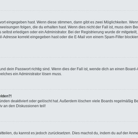
swort eingegeben hast. Wenn diese stimmen, dann gibt es zwei Möglichkeiten. We
eisungen folgen, die du erhalten hast. Wenn dies nicht der Fall ist, muss dein Ben
elbst erledigen oder ein Administrator. Bei der Registrierung wurde dir mitgeteilt, 
-Adresse korrekt eingegeben hast oder die E-Mail von einem Spam-Filter blockiert
nd dein Passwort richtig sind. Wenn dies der Fall ist, wende dich an einen Board-A
welches ein Administrator lösen muss.
elden?!
ünden deaktiviert oder gelöscht hat. Außerdem löschen viele Boards regelmäßig Ben
v an den Diskussionen teil!
 mitteilen, du kannst es jedoch zurücksetzen. Dies machst du, indem du auf der Anm