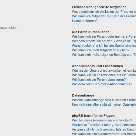
Freunde und ignorierte Mitglieder
Wozu benötige ich die Listen der Freunde un
Wie kann ich Mitglieder zur Liste der Freun
Listen entfernen?
h anzumelden.
Die Foren durchsuchen
Wie kann ich ein Forum oder mehrere For
Weshalb erhalte ich bei der Suche keine E
Warum bekomme ich bei der Suche eine lee
Wie kann ich nach Mitgliedern suchen?
Wie kann ich meine eigenen Beiträge und 
Abonnements und Lesezeichen
Was ist der Unterschied zwischen einem 
Wie kann ich ein Lesezeichen auf ein The
Wie kann ich ein Forum abonnieren?
Wie deaktiviere ich meine Abonnements?
Dateianhänge
Welche Dateianhänge sind in diesem Forum
Kann ich eine Übersicht all meiner Dateian
phpBB betreffende Fragen
Wer hat diese Forensoftware entwickelt?
Warum ist Funktion x oder y nicht enthalten
An wen soll ich mich wenden, falls es Besc
Wie kann ich einen Administrator des Board