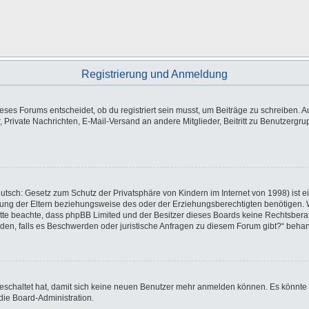
Registrierung und Anmeldung
es Forums entscheidet, ob du registriert sein musst, um Beiträge zu schreiben. Auf j
, Private Nachrichten, E-Mail-Versand an andere Mitglieder, Beitritt zu Benutzergr
utsch: Gesetz zum Schutz der Privatsphäre von Kindern im Internet von 1998) ist e
ng der Eltern beziehungsweise des oder der Erziehungsberechtigten benötigen. Wen
e. Bitte beachte, dass phpBB Limited und der Besitzer dieses Boards keine Rechtsbe
wenden, falls es Beschwerden oder juristische Anfragen zu diesem Forum gibt?“ beha
sgeschaltet hat, damit sich keine neuen Benutzer mehr anmelden können. Es könnte
die Board-Administration.