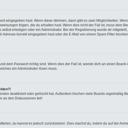
swort eingegeben hast. Wenn diese stimmen, dann gibt es zwei Möglichkeiten. We
eisungen folgen, die du erhalten hast. Wenn dies nicht der Fall ist, muss dein Ben
elbst erledigen oder ein Administrator. Bei der Registrierung wurde dir mitgeteilt, 
-Adresse korrekt eingegeben hast oder die E-Mail von einem Spam-Filter blockiert
nd dein Passwort richtig sind. Wenn dies der Fall ist, wende dich an einen Board-A
welches ein Administrator lösen muss.
elden?!
ünden deaktiviert oder gelöscht hat. Außerdem löschen viele Boards regelmäßig Ben
v an den Diskussionen teil!
 mitteilen, du kannst es jedoch zurücksetzen. Dies machst du, indem du auf der Anm