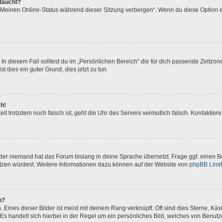
ftaucht?
 „Meinen Online-Status während dieser Sitzung verbergen“. Wenn du diese Option e
In diesem Fall solltest du im „Persönlichen Bereich“ die für dich passende Zeitzone 
t dies ein guter Grund, dies jetzt zu tun.
ch!
 Zeit trotzdem noch falsch ist, geht die Uhr des Servers vermutlich falsch. Kontakti
oder niemand hat das Forum bislang in deine Sprache übersetzt. Frage ggf. einen Bo
setzen würdest. Weitere Informationen dazu können auf der Website von
phpBB Limi
n?
Eines dieser Bilder ist meist mit deinem Rang verknüpft: Oft sind dies Sterne, Kä
Es handelt sich hierbei in der Regel um ein persönliches Bild, welches von Benutze