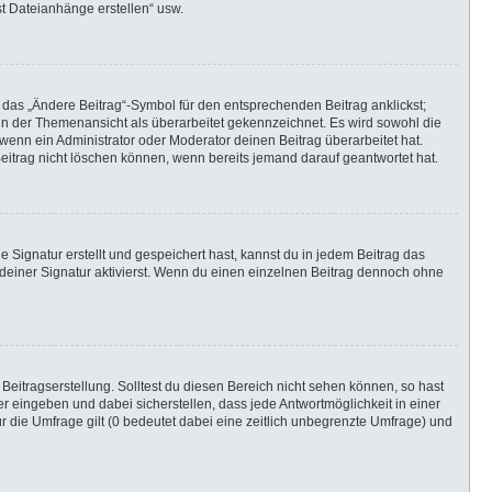
st Dateianhänge erstellen“ usw.
 das „Ändere Beitrag“-Symbol für den entsprechenden Beitrag anklickst;
g in der Themenansicht als überarbeitet gekennzeichnet. Es wird sowohl die
wenn ein Administrator oder Moderator deinen Beitrag überarbeitet hat.
 Beitrag nicht löschen können, wenn bereits jemand darauf geantwortet hat.
Signatur erstellt und gespeichert hast, kannst du in jedem Beitrag das
einer Signatur aktivierst. Wenn du einen einzelnen Beitrag dennoch ohne
Beitragserstellung. Solltest du diesen Bereich nicht sehen können, so hast
r eingeben und dabei sicherstellen, dass jede Antwortmöglichkeit in einer
r die Umfrage gilt (0 bedeutet dabei eine zeitlich unbegrenzte Umfrage) und