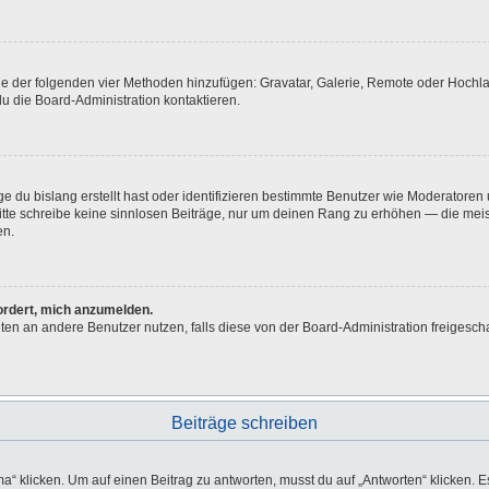
eine der folgenden vier Methoden hinzufügen: Gravatar, Galerie, Remote oder Hoch
u die Board-Administration kontaktieren.
e du bislang erstellt hast oder identifizieren bestimmte Benutzer wie Moderatore
 Bitte schreibe keine sinnlosen Beiträge, nur um deinen Rang zu erhöhen — die me
en.
fordert, mich anzumelden.
ichten an andere Benutzer nutzen, falls diese von der Board-Administration freig
Beiträge schreiben
licken. Um auf einen Beitrag zu antworten, musst du auf „Antworten“ klicken. Es k