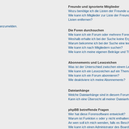
Freunde und ignorierte Mitglieder
Wozu benötige ich die Listen der Freunde un
Wie kann ich Mitglieder zur Liste der Freun
Listen entfernen?
h anzumelden.
Die Foren durchsuchen
Wie kann ich ein Forum oder mehrere For
Weshalb erhalte ich bei der Suche keine E
Warum bekomme ich bei der Suche eine lee
Wie kann ich nach Mitgliedern suchen?
Wie kann ich meine eigenen Beiträge und 
Abonnements und Lesezeichen
Was ist der Unterschied zwischen einem 
Wie kann ich ein Lesezeichen auf ein The
Wie kann ich ein Forum abonnieren?
Wie deaktiviere ich meine Abonnements?
Dateianhänge
Welche Dateianhänge sind in diesem Forum
Kann ich eine Übersicht all meiner Dateian
phpBB betreffende Fragen
Wer hat diese Forensoftware entwickelt?
Warum ist Funktion x oder y nicht enthalten
An wen soll ich mich wenden, falls es Besc
Wie kann ich einen Administrator des Board