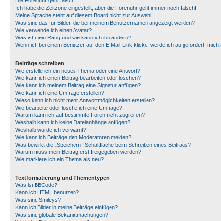
Die Forenuhr geht falsch!
Ich habe die Zeitzone eingestellt, aber die Forenuhr geht immer noch falsch!
Meine Sprache steht auf diesem Board nicht zur Auswahl!
Was sind das für Bilder, die bei meinem Benutzernamen angezeigt werden?
Wie verwende ich einen Avatar?
Was ist mein Rang und wie kann ich ihn ändern?
Wenn ich bei einem Benutzer auf den E-Mail-Link klicke, werde ich aufgefordert, mic
Beiträge schreiben
Wie erstelle ich ein neues Thema oder eine Antwort?
Wie kann ich einen Beitrag bearbeiten oder löschen?
Wie kann ich meinem Beitrag eine Signatur anfügen?
Wie kann ich eine Umfrage erstellen?
Wieso kann ich nicht mehr Antwortmöglichkeiten erstellen?
Wie bearbeite oder lösche ich eine Umfrage?
Warum kann ich auf bestimmte Foren nicht zugreifen?
Weshalb kann ich keine Dateianhänge anfügen?
Weshalb wurde ich verwarnt?
Wie kann ich Beiträge den Moderatoren melden?
Was bewirkt die „Speichern“-Schaltfläche beim Schreiben eines Beitrags?
Warum muss mein Beitrag erst freigegeben werden?
Wie markiere ich ein Thema als neu?
Textformatierung und Thementypen
Was ist BBCode?
Kann ich HTML benutzen?
Was sind Smileys?
Kann ich Bilder in meine Beiträge einfügen?
Was sind globale Bekanntmachungen?