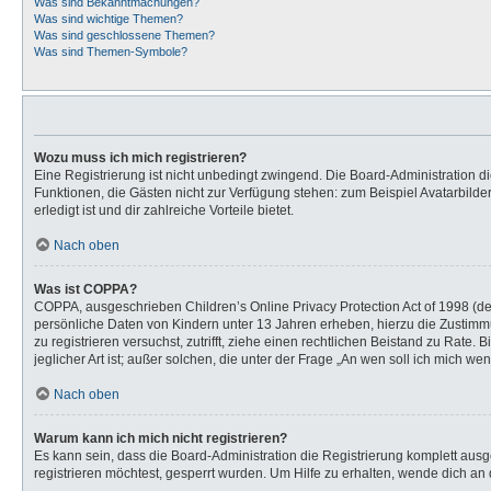
Was sind Bekanntmachungen?
Was sind wichtige Themen?
Was sind geschlossene Themen?
Was sind Themen-Symbole?
Wozu muss ich mich registrieren?
Eine Registrierung ist nicht unbedingt zwingend. Die Board-Administration dies
Funktionen, die Gästen nicht zur Verfügung stehen: zum Beispiel Avatarbilder
erledigt ist und dir zahlreiche Vorteile bietet.
Nach oben
Was ist COPPA?
COPPA, ausgeschrieben Children’s Online Privacy Protection Act of 1998 (de
persönliche Daten von Kindern unter 13 Jahren erheben, hierzu die Zustimmu
zu registrieren versuchst, zutrifft, ziehe einen rechtlichen Beistand zu Rat
jeglicher Art ist; außer solchen, die unter der Frage „An wen soll ich mich 
Nach oben
Warum kann ich mich nicht registrieren?
Es kann sein, dass die Board-Administration die Registrierung komplett au
registrieren möchtest, gesperrt wurden. Um Hilfe zu erhalten, wende dich an 