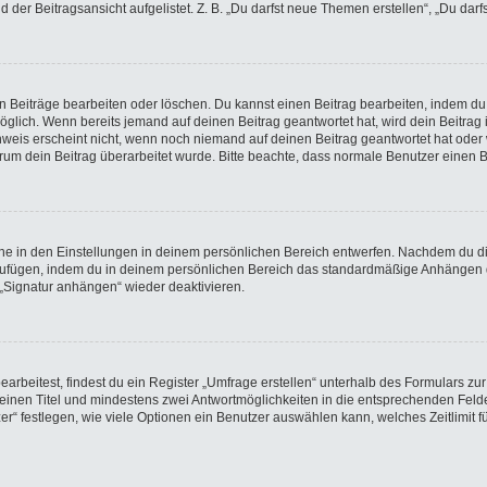
der Beitragsansicht aufgelistet. Z. B. „Du darfst neue Themen erstellen“, „Du darf
en Beiträge bearbeiten oder löschen. Du kannst einen Beitrag bearbeiten, indem du
möglich. Wenn bereits jemand auf deinen Beitrag geantwortet hat, wird dein Beitra
nweis erscheint nicht, wenn noch niemand auf deinen Beitrag geantwortet hat oder 
 warum dein Beitrag überarbeitet wurde. Bitte beachte, dass normale Benutzer einen
e in den Einstellungen in deinem persönlichen Bereich entwerfen. Nachdem du die 
nzufügen, indem du in deinem persönlichen Bereich das standardmäßige Anhängen d
 „Signatur anhängen“ wieder deaktivieren.
beitest, findest du ein Register „Umfrage erstellen“ unterhalb des Formulars zur 
t einen Titel und mindestens zwei Antwortmöglichkeiten in die entsprechenden Felde
r“ festlegen, wie viele Optionen ein Benutzer auswählen kann, welches Zeitlimit fü