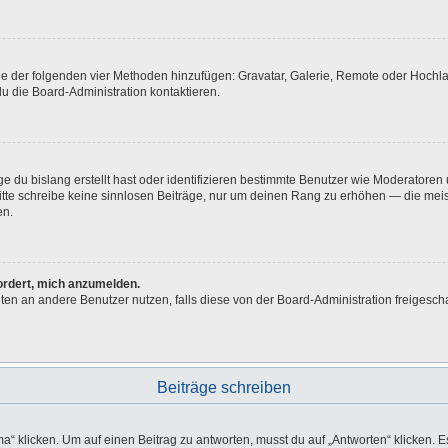
eine der folgenden vier Methoden hinzufügen: Gravatar, Galerie, Remote oder Hoch
u die Board-Administration kontaktieren.
e du bislang erstellt hast oder identifizieren bestimmte Benutzer wie Moderatore
 Bitte schreibe keine sinnlosen Beiträge, nur um deinen Rang zu erhöhen — die me
en.
fordert, mich anzumelden.
ichten an andere Benutzer nutzen, falls diese von der Board-Administration freig
Beiträge schreiben
licken. Um auf einen Beitrag zu antworten, musst du auf „Antworten“ klicken. Es k