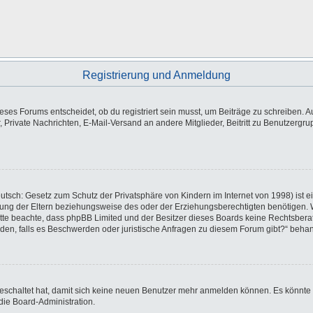
Registrierung und Anmeldung
es Forums entscheidet, ob du registriert sein musst, um Beiträge zu schreiben. Auf j
, Private Nachrichten, E-Mail-Versand an andere Mitglieder, Beitritt zu Benutzergr
utsch: Gesetz zum Schutz der Privatsphäre von Kindern im Internet von 1998) ist e
ng der Eltern beziehungsweise des oder der Erziehungsberechtigten benötigen. Wen
e. Bitte beachte, dass phpBB Limited und der Besitzer dieses Boards keine Rechtsbe
wenden, falls es Beschwerden oder juristische Anfragen zu diesem Forum gibt?“ beha
sgeschaltet hat, damit sich keine neuen Benutzer mehr anmelden können. Es könnte
die Board-Administration.