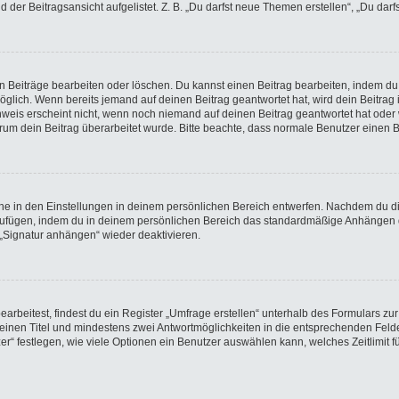
der Beitragsansicht aufgelistet. Z. B. „Du darfst neue Themen erstellen“, „Du darf
en Beiträge bearbeiten oder löschen. Du kannst einen Beitrag bearbeiten, indem du
möglich. Wenn bereits jemand auf deinen Beitrag geantwortet hat, wird dein Beitra
nweis erscheint nicht, wenn noch niemand auf deinen Beitrag geantwortet hat oder 
 warum dein Beitrag überarbeitet wurde. Bitte beachte, dass normale Benutzer einen
e in den Einstellungen in deinem persönlichen Bereich entwerfen. Nachdem du die 
nzufügen, indem du in deinem persönlichen Bereich das standardmäßige Anhängen d
 „Signatur anhängen“ wieder deaktivieren.
beitest, findest du ein Register „Umfrage erstellen“ unterhalb des Formulars zur 
t einen Titel und mindestens zwei Antwortmöglichkeiten in die entsprechenden Felde
r“ festlegen, wie viele Optionen ein Benutzer auswählen kann, welches Zeitlimit fü