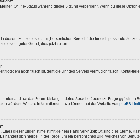
ftaucht?
 „Meinen Online-Status während dieser Sitzung verbergen“. Wenn du diese Option e
In diesem Fall solltest du im „Persönlichen Bereich“ die für dich passende Zeitzone 
t dies ein guter Grund, dies jetzt zu tun.
ch!
 Zeit trotzdem noch falsch ist, geht die Uhr des Servers vermutlich falsch. Kontakti
oder niemand hat das Forum bislang in deine Sprache übersetzt. Frage ggf. einen Bo
setzen würdest. Weitere Informationen dazu können auf der Website von
phpBB Limi
n?
Eines dieser Bilder ist meist mit deinem Rang verknüpft: Oft sind dies Sterne, Kä
Es handelt sich hierbei in der Regel um ein persönliches Bild, welches von Benutze