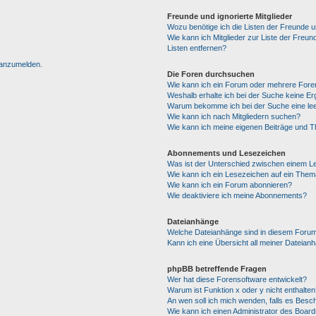
Freunde und ignorierte Mitglieder
Wozu benötige ich die Listen der Freunde un
Wie kann ich Mitglieder zur Liste der Freun
Listen entfernen?
h anzumelden.
Die Foren durchsuchen
Wie kann ich ein Forum oder mehrere For
Weshalb erhalte ich bei der Suche keine E
Warum bekomme ich bei der Suche eine lee
Wie kann ich nach Mitgliedern suchen?
Wie kann ich meine eigenen Beiträge und 
Abonnements und Lesezeichen
Was ist der Unterschied zwischen einem 
Wie kann ich ein Lesezeichen auf ein The
Wie kann ich ein Forum abonnieren?
Wie deaktiviere ich meine Abonnements?
Dateianhänge
Welche Dateianhänge sind in diesem Forum
Kann ich eine Übersicht all meiner Dateian
phpBB betreffende Fragen
Wer hat diese Forensoftware entwickelt?
Warum ist Funktion x oder y nicht enthalten
An wen soll ich mich wenden, falls es Besc
Wie kann ich einen Administrator des Board