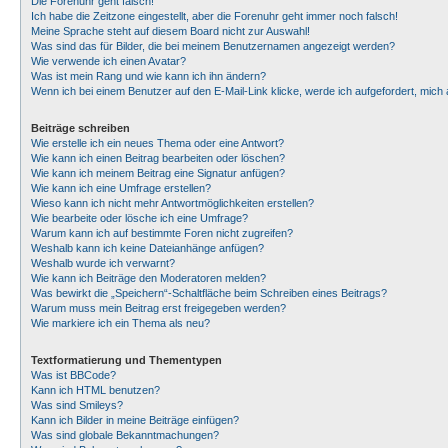
Die Forenuhr geht falsch!
Ich habe die Zeitzone eingestellt, aber die Forenuhr geht immer noch falsch!
Meine Sprache steht auf diesem Board nicht zur Auswahl!
Was sind das für Bilder, die bei meinem Benutzernamen angezeigt werden?
Wie verwende ich einen Avatar?
Was ist mein Rang und wie kann ich ihn ändern?
Wenn ich bei einem Benutzer auf den E-Mail-Link klicke, werde ich aufgefordert, mic
Beiträge schreiben
Wie erstelle ich ein neues Thema oder eine Antwort?
Wie kann ich einen Beitrag bearbeiten oder löschen?
Wie kann ich meinem Beitrag eine Signatur anfügen?
Wie kann ich eine Umfrage erstellen?
Wieso kann ich nicht mehr Antwortmöglichkeiten erstellen?
Wie bearbeite oder lösche ich eine Umfrage?
Warum kann ich auf bestimmte Foren nicht zugreifen?
Weshalb kann ich keine Dateianhänge anfügen?
Weshalb wurde ich verwarnt?
Wie kann ich Beiträge den Moderatoren melden?
Was bewirkt die „Speichern“-Schaltfläche beim Schreiben eines Beitrags?
Warum muss mein Beitrag erst freigegeben werden?
Wie markiere ich ein Thema als neu?
Textformatierung und Thementypen
Was ist BBCode?
Kann ich HTML benutzen?
Was sind Smileys?
Kann ich Bilder in meine Beiträge einfügen?
Was sind globale Bekanntmachungen?