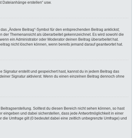
st Dateianhänge erstellen“ usw.
 das „Ändere Beitrag“-Symbol für den entsprechenden Beitrag anklickst;
g in der Themenansicht als überarbeitet gekennzeichnet. Es wird sowohl die
wenn ein Administrator oder Moderator deinen Beitrag überarbeitet hat.
 Beitrag nicht löschen können, wenn bereits jemand darauf geantwortet hat.
Signatur erstellt und gespeichert hast, kannst du in jedem Beitrag das
einer Signatur aktivierst. Wenn du einen einzelnen Beitrag dennoch ohne
Beitragserstellung. Solltest du diesen Bereich nicht sehen können, so hast
r eingeben und dabei sicherstellen, dass jede Antwortmöglichkeit in einer
r die Umfrage gilt (0 bedeutet dabei eine zeitlich unbegrenzte Umfrage) und