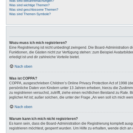
Was sind Bekanntmachungen?
Was sind wichtige Themen?
Was sind geschlossene Themen?
Was sind Themen-Symbole?
Wozu muss ich mich registrieren?
Eine Registrierung ist nicht unbedingt zwingend. Die Board-Administration dies
Funktionen, die Gästen nicht zur Verfügung stehen: zum Beispiel Avatarbilder
erledigt ist und dir zahlreiche Vorteile bietet.
Nach oben
Was ist COPPA?
COPPA, ausgeschrieben Children’s Online Privacy Protection Act of 1998 (de
persönliche Daten von Kindern unter 13 Jahren erheben, hierzu die Zustimmu
zu registrieren versuchst, zutrifft, ziehe einen rechtlichen Beistand zu Rat
jeglicher Art ist; außer solchen, die unter der Frage „An wen soll ich mich 
Nach oben
Warum kann ich mich nicht registrieren?
Es kann sein, dass die Board-Administration die Registrierung komplett au
registrieren möchtest, gesperrt wurden. Um Hilfe zu erhalten, wende dich an 