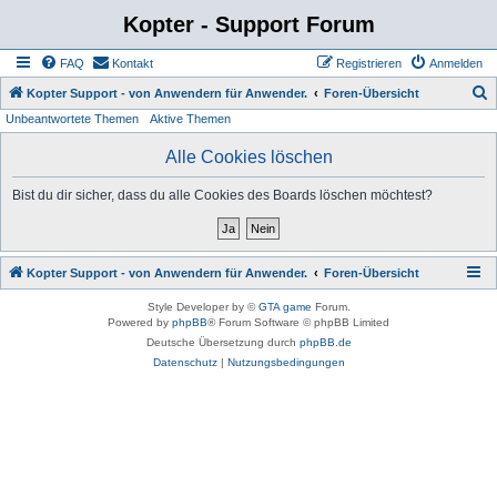
Kopter - Support Forum
FAQ
Kontakt
Registrieren
Anmelden
S
Kopter Support - von Anwendern für Anwender.
Foren-Übersicht
Unbeantwortete Themen
Aktive Themen
u
c
Alle Cookies löschen
h
Bist du dir sicher, dass du alle Cookies des Boards löschen möchtest?
e
Kopter Support - von Anwendern für Anwender.
Foren-Übersicht
Style Developer by ©
GTA game
Forum.
Powered by
phpBB
® Forum Software © phpBB Limited
Deutsche Übersetzung durch
phpBB.de
Datenschutz
|
Nutzungsbedingungen