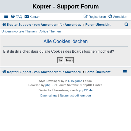
Kopter - Support Forum
FAQ
Kontakt
Registrieren
Anmelden
S
Kopter Support - von Anwendern für Anwender.
Foren-Übersicht
Unbeantwortete Themen
Aktive Themen
u
c
Alle Cookies löschen
h
Bist du dir sicher, dass du alle Cookies des Boards löschen möchtest?
e
Kopter Support - von Anwendern für Anwender.
Foren-Übersicht
Style Developer by ©
GTA game
Forum.
Powered by
phpBB
® Forum Software © phpBB Limited
Deutsche Übersetzung durch
phpBB.de
Datenschutz
|
Nutzungsbedingungen