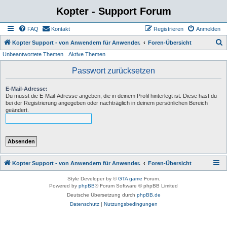
Kopter - Support Forum
FAQ
Kontakt
Registrieren
Anmelden
S
Kopter Support - von Anwendern für Anwender.
Foren-Übersicht
Unbeantwortete Themen
Aktive Themen
u
c
Passwort zurücksetzen
h
E-Mail-Adresse:
e
Du musst die E-Mail-Adresse angeben, die in deinem Profil hinterlegt ist. Diese hast du
bei der Registrierung angegeben oder nachträglich in deinem persönlichen Bereich
geändert.
Kopter Support - von Anwendern für Anwender.
Foren-Übersicht
Style Developer by ©
GTA game
Forum.
Powered by
phpBB
® Forum Software © phpBB Limited
Deutsche Übersetzung durch
phpBB.de
Datenschutz
|
Nutzungsbedingungen