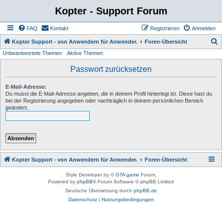
Kopter - Support Forum
FAQ
Kontakt
Registrieren
Anmelden
S
Kopter Support - von Anwendern für Anwender.
Foren-Übersicht
Unbeantwortete Themen
Aktive Themen
u
c
Passwort zurücksetzen
h
E-Mail-Adresse:
e
Du musst die E-Mail-Adresse angeben, die in deinem Profil hinterlegt ist. Diese hast du
bei der Registrierung angegeben oder nachträglich in deinem persönlichen Bereich
geändert.
Kopter Support - von Anwendern für Anwender.
Foren-Übersicht
Style Developer by ©
GTA game
Forum.
Powered by
phpBB
® Forum Software © phpBB Limited
Deutsche Übersetzung durch
phpBB.de
Datenschutz
|
Nutzungsbedingungen